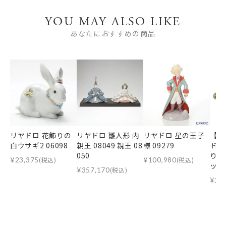
YOU MAY ALSO LIKE
あなたにおすすめの商品
リヤドロ 花飾りの
リヤドロ 雛人形 内
リヤドロ 星の王子
【1
白ウサギ2 06098
親王 08049 親王 08
様 09279
ドノ
050
り 
¥
23,375
(税込)
¥
100,980
(税込)
ット 
¥
357,170
(税込)
¥
21