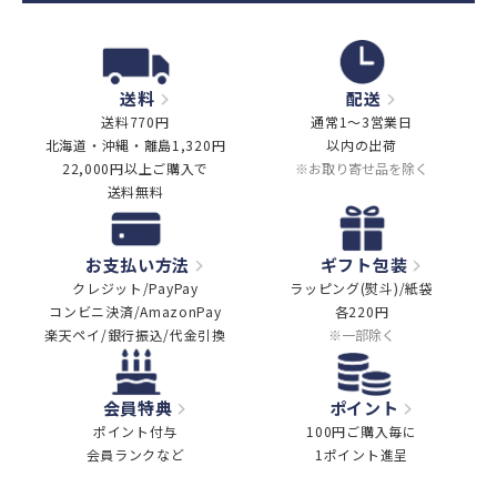
送料
配送
送料770円
通常1～3営業日
北海道・沖縄・離島1,320円
以内の出荷
22,000円以上ご購入で
※お取り寄せ品を除く
送料無料
お支払い方法
ギフト包装
クレジット/PayPay
ラッピング(熨斗)/紙袋
コンビニ決済/AmazonPay
各220円
楽天ペイ/銀行振込/代金引換
※一部除く
会員特典
ポイント
ポイント付与
100円ご購入毎に
会員ランクなど
1ポイント進呈