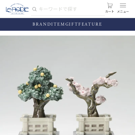
カート
BRAND
ITEM
GIFT
FEATURE