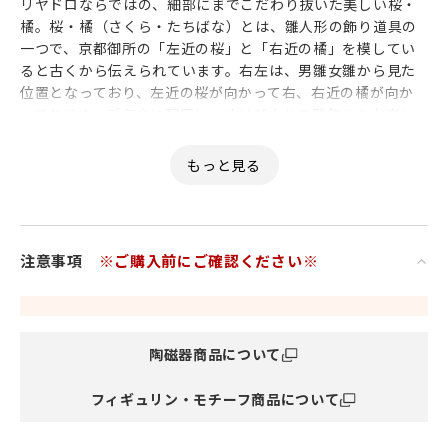
リヤドロならではの、細部にまでこだわり抜いた美しい桜・
橘。桜・橘（さくら・たちばな）とは、雛人形の飾り道具の
一つで、京都御所の「左近の桜」と「右近の橘」を模してい
ると古くから伝えられています。右左は、男雛女雛から見た
位置となっており、左近の桜が向かって右、右近の橘が向か
って左です。ご自由に配置し、オリジナルの雛飾りをお楽し
みください。
※雛人形（商品コード：LD0000ST0001）とセットでお飾り
頂くことをおすすめします。なお、ぼんぼり2点セット（商品
コード：000000008454）もございますので、合わせてご検
討下さいませ。
注意事項
※ご購入前にご確認ください※
陶磁器商品について
フィギュリン・モチーフ商品について