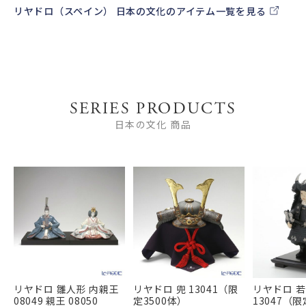
リヤドロ（スペイン） 日本の文化のアイテム一覧を見る
SERIES PRODUCTS
日本の文化 商品
リヤドロ 雛人形 内親王
リヤドロ 兜 13041（限
リヤドロ 若武
08049 親王 08050
定3500体）
13047（限