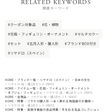
RELATED KEYWORDS
関連キーワード
クーポン対象品
花・植物
花瓶・フィギュリン・オーナメント
マルチカラー
セット
五月人形・雛人形
ブランドBOX付き
リヤドロ（スペイン）
HOME
ブランド一覧
リヤドロ（スペイン）
日本の文化
リヤドロ 桜・橘2点セット 08455
HOME
アイテム一覧
花瓶・フィギュリン・オーナメント
オブジェ・フィギュリン
リヤドロ 桜・橘2点セット 08455
HOME
全商品
リヤドロ 桜・橘2点セット 08455
HOME
特集
リヤドロ雛人形 ～永く飾れる陶磁器のお雛様～
リヤドロ 桜・橘2点セット 08455
HOME
特集
高級洋食器の逸品特集｜冬を彩る名品コレクション