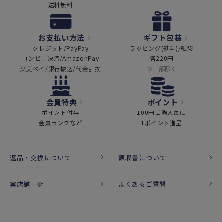
送料無料
お支払い方法
ギフト包装
クレジット/PayPay
ラッピング(熨斗)/紙袋
コンビニ決済/AmazonPay
各220円
楽天ペイ/銀行振込/代金引換
※一部除く
会員特典
ポイント
ポイント付与
100円ご購入毎に
会員ランクなど
1ポイント進呈
返品・交換について
領収書について
実店舗一覧
よくあるご質問