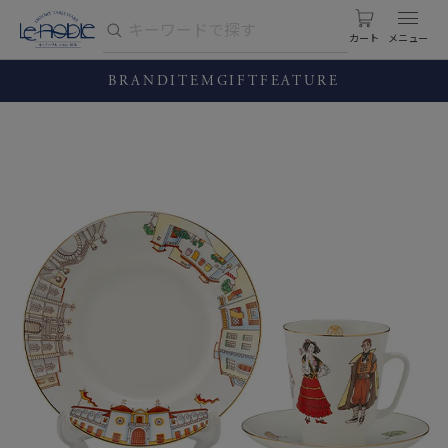
カート
BRAND
ITEM
GIFT
FEATURE