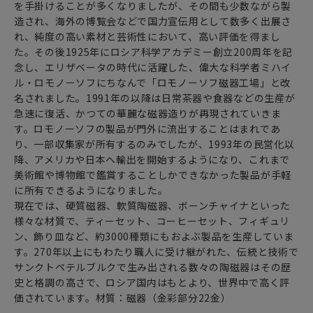
を手掛けることが多くなりましたが、その間も少数ながら製
愉しみます。
造され、海外の博覧会などで国力宣伝用として数多く出展さ
ストレートの紅茶であるがゆえにその繊細な色や香りを愉し
れ、純度の高い素材と芸術性において、高い評価を得まし
めるように
た。その後1925年にロシア科学アカデミー創立200周年を記
ポットやカップの形状が工夫されています。
念し、エリザベータの時代に活躍した、偉大な科学者ミハイ
ル・ロモノーソフにちなんで「ロモノーソフ磁器工場」と改
また、英国風のティータイムに欠かせない
名されました。1991年の以降は日常茶器や食器などの生産が
ティーカップ＆ソーサー＆ケーキ皿のトリオに加えて
急速に復活、かつての華麗な磁器造りが再現されていきま
ロシアンティーには日本の豆皿に似たジャム皿が加わります。
す。ロモノーソフの製品が門外に流出することはまれであ
ジャムやハチミツをお茶うけとして食べながら
り、一部収集家が所有するのみでしたが、1993年の民営化以
ストレートの紅茶をいただきます。
降、アメリカや日本へ輸出を開始するようになり、これまで
美術館や博物館で鑑賞することしかできなかった製品が手軽
ロシアには、地理的にも民族的にも
に所有できるようになりました。
ヨーロッパ・アジアが融合した文化があるとされています。
現在では、硬質磁器、軟質陶磁器、ボーンチャイナといった
ロシア正教会の鐘楼をデザンしたシリーズには
様々な材質で、ティーセット、コーヒーセット、フィギュリ
独特の絵柄や形がありロシアらしさが見事に感じられます。
ン、飾り皿など、約3000種類にもおよぶ製品を生産していま
す。270年以上にもわたり職人に受け継がれた、伝統と技術で
ふんだんに金彩で彩られたティーセット達で美味しいロシア
サンクトペテルブルクで生み出される数々の陶磁器はその歴
ケーキと共に
史と格調の高さで、ロシア国内はもとより、世界中で高く評
西欧とは異なるルーツを持つ国・ロシアのお茶文化とその歴
価されています。材質：磁器（金彩部分22金）
史に