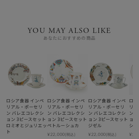
YOU MAY ALSO LIKE
あなたにおすすめの商品
ロシア食器 インペ
ロシア食器 インペ
ロシア食器 インペ
ロシ
リアル・ポーセリ
リアル・ポーセリ
リアル・ポーセリ
リア
ン バレエコレクシ
ン バレエコレクシ
ン バレエコレクシ
ン 
ョン 3ピースセット
ョン 3ピースセット
ョン 3ピースセット
ョン
ロミオとジュリエッ
ペトルーシュカ
ジゼル
シン
ト
¥
22,000
(税込)
¥
22,000
(税込)
¥
22