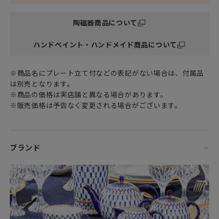
おもてなしの席でも、普段使いのテーブルウェアとしても
世界中で高く評価されています。
陶磁器商品について
ハンドペイント・ハンドメイド商品について
ロマノフ王朝の絢爛。
他にはない優美で華麗な輝きを放ち続ける
※商品名にプレート立て付などの表記がない場合は、付属品
ロシア最古の傑作磁器ブランド インペリアル・ポーセリン。
は別売となります。
※商品の価格は実店舗と異なる場合があります。
現在に至るまでとくに人気のシリーズが
※販売価格は予告なく変更される場合がございます。
Anna Yatskevich アンナ・ヤツケヴィッチが生み出した
「COBALTNET コバルトネット」と
Alexsei Vorobyevsky アレクセイ・ヴォロビエフスキーの手
による
ブランド
ロシアの風俗を巧みに織り込んだ作品達。
ソ連時代には磁器の絵付けや造形において
たいへん才能のある芸術家たちも多く現れました。
なかでもペインターの中では
ヤツケヴィッチとヴォロビエフスキーの名前を外すことはで
きません。