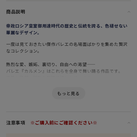
商品説明
帝政ロシア皇室御用達時代の歴史と伝統を誇る、色褪せない
華麗なデザイン。
一度は見ておきたい傑作バレエの名場面ばかりを集めた贅沢
なコレクション。
熱烈な愛、嫉妬、裏切り、自由への渇望――
バレエ『カルメン』はこれらを全身で舞い踊る作品です。
情熱と欲望 - 鮮烈な舞踊で描かれています。
女性・男性にかかわらず、日頃お世話になっている方、大切
な方へ
特別な記念日に心を込めた上品な贈り物、お祝いのギフトや
プレゼントとしてだけでなく
頑張った自分へのご褒美としても最適です。
注意事項
※ご購入前にご確認ください※
ユニークで上品なスタイルは