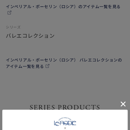
触れてみてはいかがでしょうか。
インペリアル・ポーセリン（ロシア）のアイテム一覧を見る
存在感のあるおしゃれな雑貨（置物／オブジェ）としても
インテリア空間に上質で華やかな雰囲気をプラスしてくれま
シリーズ
す。
バレエコレクション
インペリアル・ポーセリン（ロシア） バレエコレクションの
アイテム一覧を見る
SERIES PRODUCTS
バレエコレクション 商品