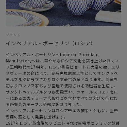
ヤツケヴィッチがペインターとしての能力が高く評価されて
いたことは
ナチス・ドイツとの戦いに勝利した記念に制作された花入れ
の
ブランド
装飾を任されていることからもよくわかります。
インペリアル・ポーセリン（ロシア）
一方、1920年代半ばからペインターとしてのキャリアを開始
インペリアル・ポーセリン～Imperial Porcelain
したヴォロビエフスキーが
Manufactory～は、華やかなロシア文化を築き上げたロマノ
早くから取り組み、最も得意としたモチーフは
フ王朝時代の1744年、ロシア皇帝ピョートル大帝の娘、エリ
ロシアの民俗を主題としたもの。
ザヴェータの命により、皇帝専属磁器工場としてサンクトペ
ロシアに古くから伝わる民話をもとにしつつ
テルブルクに設立されたロシア最古の窯となります。開窯当
それを大胆に再構築して詩的で幻想的な作風を確立し
初よりロマノフ家および宮廷で使用される陶磁器を生産し、
それが現在においても高く評価されています。
サンクトペテルブルクの冬宮殿宮や、ツァールスコエ・セロ
ーにあるエカテリーナ宮殿などを含むすべての宮廷で行われ
る晩餐会のテーブルや部屋を彩りました。
インペリアルポーセリンはロシア帝国の繁栄とともに、皇帝
～ 華麗なる暮らし ロシアでのお茶の愉しみ方 ～
専用の窯として発展を遂げます。
ロシアでのティータイムは
1917年ロシア革命後のソビエト時代は軍需用セラミック製品
ロシアンティーと呼ばれる独特な紅茶の飲み方でゆったりと