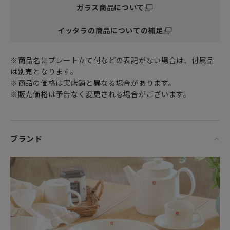
ガラス商品について
どの小物入れとして使ってもGOOD。積み重ねてスタッキン
グも出来るので、コンパクトに収納することが可能です。
イッタラの商品についての補足
ちょっとしたものをこちらに入れ替えるだけで、インテリア
として楽しむことが出来ます。食卓やキッチン周りにさりげ
なく取り入れて、いつもの空間をより豊かに演出しません
※商品名にプレート立て付などの表記がない場合は、付属品
か。
は別売となります。
※商品の価格は実店舗と異なる場合があります。
※食器洗い乾燥機の使用OKです。
※販売価格は予告なく変更される場合がございます。
※3個所にプレス成形の際にできた縦ラインが見られます。
※デザインの特徴となっている露のような粒は外側（底面を
含む）についています。内側に凹凸はありません。
ブランド