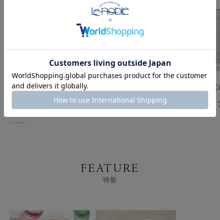
イッタラ（iittala） カ
イッタラ（iittala） カ
イッタラ（ii
ステヘルミ タンブラー
ステヘルミ ユニバーサ
ステヘルミ
リネン 300ml ペア
ルグラス 260ml クリア
17cm クリ
1051133 ペア
FEATURE
特集