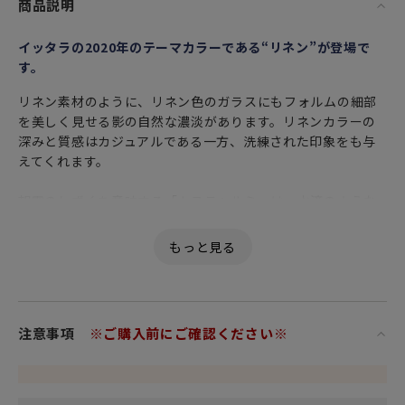
商品説明
イッタラの2020年のテーマカラーである“リネン”が登場で
す。
リネン素材のように、リネン色のガラスにもフォルムの細部
を美しく見せる影の自然な濃淡があります。リネンカラーの
深みと質感はカジュアルである一方、洗練された印象をも与
えてくれます。
朝露のしずくを意味する「カステヘルミ」は、水滴のような
デザインが特徴で、シリーズがいったん廃盤になってからも
コアなファンからは根強い人気を誇り、多くの人々を魅了し
続けてきました。2010年には、デビュー50周年を記念して復
刻を遂げ、今も多くのファンから愛され続けています。カス
テヘルミの特徴である、小さな丸い粒が表面にあしらわれた
清涼感溢れる蓋付きジャーです。
注意事項
※ご購入前にご確認ください※
こちらのジャーは、パッキン付のプラスチック製蓋がセット
になりますので、調味料やクッキーなどの焼き菓子、キャン
ディなどを入れてキッチンで見せる収納として活躍すること
間違いなし。また、食べ物だけでなく、鍵やアクセサリーな