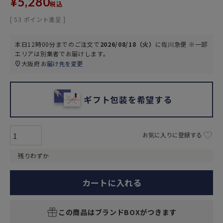
¥
5,280
税込
[
53
ポイント進呈 ]
本日
12時00分
までのご注文で
2026/08/18（火）
に
佐川急便 ※一部
エリアは別業者
でお届けします。
大阪府
お届け先を変更
ギフト包装を希望する
お気に入りに登録する
残りわずか
カートに入れる
この商品はブランドBOXがつきます