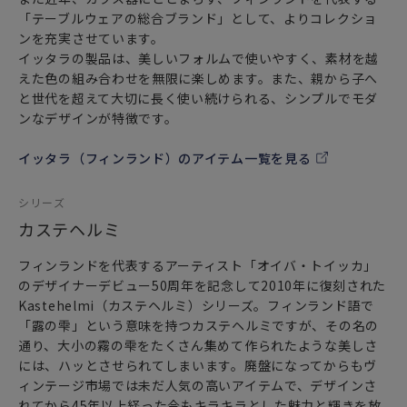
「テーブルウェアの総合ブランド」として、よりコレクショ
ンを充実させています。
イッタラの製品は、美しいフォルムで使いやすく、素材を越
えた色の組み合わせを無限に楽しめます。また、親から子へ
と世代を超えて大切に長く使い続けられる、シンプルでモダ
ンなデザインが特徴です。
イッタラ（フィンランド）のアイテム一覧を見る
シリーズ
カステヘルミ
フィンランドを代表するアーティスト「オイバ・トイッカ」
のデザイナーデビュー50周年を記念して2010年に復刻された
Kastehelmi（カステヘルミ）シリーズ。フィンランド語で
「露の雫」という意味を持つカステヘルミですが、その名の
通り、大小の霧の雫をたくさん集めて作られたような美しさ
には、ハッとさせられてしまいます。廃盤になってからもヴ
ィンテージ市場では未だ人気の高いアイテムで、デザインさ
れてから45年以上経った今もキラキラとした魅力と輝きを放