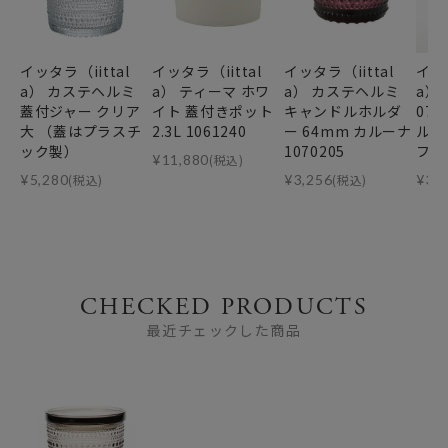
イッタラ（iittal
イッタラ（iittal
イッタラ（iittal
イッタ
a） カステヘルミ
a） ティーマ ホワ
a） カステヘルミ
a） 
蓋付ジャー クリア
イト 蓋付きポット
キャンドルホルダ
07
大 （蓋はプラスチ
2.3L 1061240
ー 64mm カルーナ
ルダ
ック製）
1070205
フロ
¥
11,880
(税込)
¥
5,280
(税込)
¥
3,256
(税込)
¥
3,
CHECKED PRODUCTS
最近チェックした商品