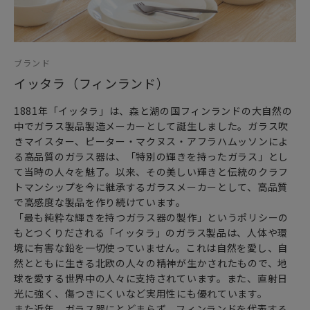
ブランド
イッタラ（フィンランド）
1881年「イッタラ」は、森と湖の国フィンランドの大自然の
中でガラス製品製造メーカーとして誕生しました。ガラス吹
きマイスター、ピーター・マクヌス・アフラハムッソンによ
る高品質のガラス器は、「特別の輝きを持ったガラス」とし
て当時の人々を魅了。以来、その美しい輝きと伝統のクラフ
トマンシップを今に継承するガラスメーカーとして、高品質
で高感度な製品を作り続けています。
「最も純粋な輝きを持つガラス器の製作」というポリシーの
もとつくりだされる「イッタラ」のガラス製品は、人体や環
境に有害な鉛を一切使っていません。これは自然を愛し、自
然とともに生きる北欧の人々の精神が生かされたもので、地
球を愛する世界中の人々に支持されています。また、直射日
光に強く、傷つきにくいなど実用性にも優れています。
また近年、ガラス器にとどまらず、フィンランドを代表する