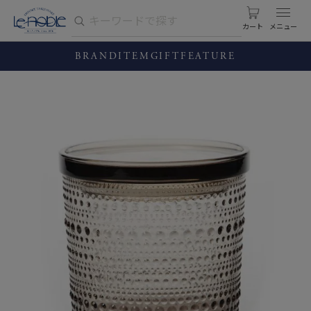
カート
BRAND
ITEM
GIFT
FEATURE