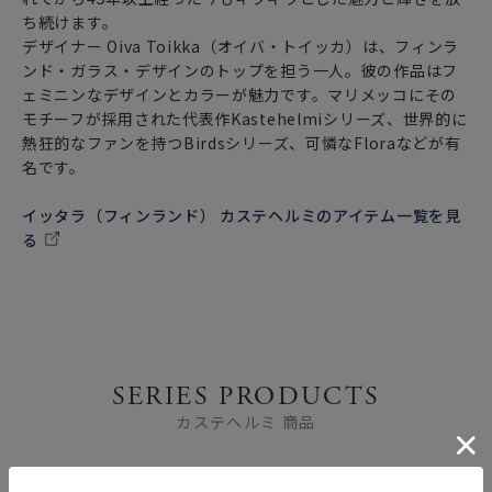
ち続けます。
デザイナー Oiva Toikka（オイバ・トイッカ）は、フィンラ
ンド・ガラス・デザインのトップを担う一人。彼の作品はフ
ェミニンなデザインとカラーが魅力です。マリメッコにその
モチーフが採用された代表作Kastehelmiシリーズ、世界的に
熱狂的なファンを持つBirdsシリーズ、可憐なFloraなどが有
名です。
イッタラ（フィンランド） カステヘルミのアイテム一覧を見
る
SERIES PRODUCTS
カステヘルミ 商品