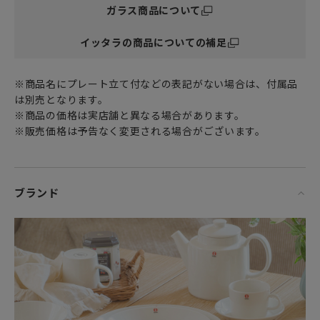
ガラス商品について
錐形のフォルムが特徴です。見た目の美しさだけでなく、使
いやすさも魅力の一つです。傾斜があるおかげで持ちやす
イッタラの商品についての補足
く、手にいい感じで馴染みます。さらに、表面の丸い粒の凸
凹は立体的な作りなので、滑りにくくなっています。
※商品名にプレート立て付などの表記がない場合は、付属品
どんな飲み物を注いでも食べ物を盛り付けても、美しく見せ
は別売となります。
てくれるKastehelmiユニバーサルグラスは、プレートやボウ
※商品の価格は実店舗と異なる場合があります。
ルと組み合わせれば日々のテーブルコーディネートをより華
※販売価格は予告なく変更される場合がございます。
やかに演出してくれるでしょう。
※食器洗い乾燥機の使用OKです。
※3個所にプレス成形の際にできた縦ラインが見られます。
ブランド
※デザインの特徴となっている露のような粒は外側について
います。飲み物が入る内側に凹凸はありません。