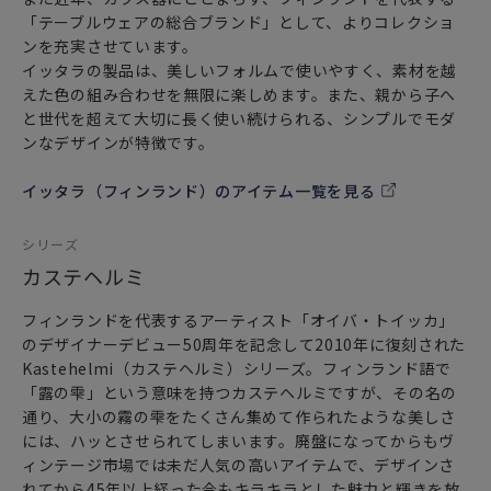
「テーブルウェアの総合ブランド」として、よりコレクショ
ンを充実させています。
イッタラの製品は、美しいフォルムで使いやすく、素材を越
えた色の組み合わせを無限に楽しめます。また、親から子へ
と世代を超えて大切に長く使い続けられる、シンプルでモダ
ンなデザインが特徴です。
イッタラ（フィンランド）のアイテム一覧を見る
シリーズ
カステヘルミ
フィンランドを代表するアーティスト「オイバ・トイッカ」
のデザイナーデビュー50周年を記念して2010年に復刻された
Kastehelmi（カステヘルミ）シリーズ。フィンランド語で
「露の雫」という意味を持つカステヘルミですが、その名の
通り、大小の霧の雫をたくさん集めて作られたような美しさ
には、ハッとさせられてしまいます。廃盤になってからもヴ
ィンテージ市場では未だ人気の高いアイテムで、デザインさ
れてから45年以上経った今もキラキラとした魅力と輝きを放