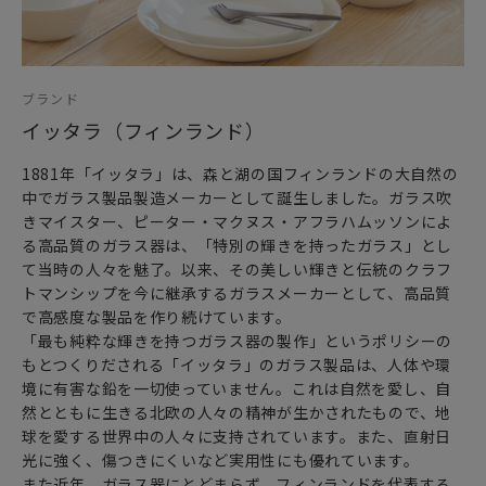
ブランド
イッタラ（フィンランド）
1881年「イッタラ」は、森と湖の国フィンランドの大自然の
中でガラス製品製造メーカーとして誕生しました。ガラス吹
きマイスター、ピーター・マクヌス・アフラハムッソンによ
る高品質のガラス器は、「特別の輝きを持ったガラス」とし
て当時の人々を魅了。以来、その美しい輝きと伝統のクラフ
トマンシップを今に継承するガラスメーカーとして、高品質
で高感度な製品を作り続けています。
「最も純粋な輝きを持つガラス器の製作」というポリシーの
もとつくりだされる「イッタラ」のガラス製品は、人体や環
境に有害な鉛を一切使っていません。これは自然を愛し、自
然とともに生きる北欧の人々の精神が生かされたもので、地
球を愛する世界中の人々に支持されています。また、直射日
光に強く、傷つきにくいなど実用性にも優れています。
また近年、ガラス器にとどまらず、フィンランドを代表する