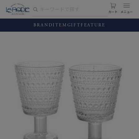
カート
BRAND
ITEM
GIFT
FEATURE