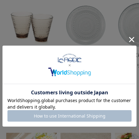
イッタラ（iittala） カ
イッタラ（iittala） カ
イッタラ（ii
ステヘルミ タンブラー
ステヘルミ プレート
ステヘルミ
リネン 300ml ペア
17cm クリア
24.8cm 
FEATURE
特集