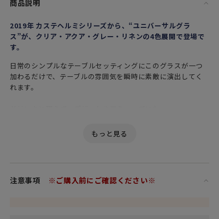
商品説明
2019年 カステヘルミシリーズから、“ユニバーサルグラ
ス”が、クリア・アクア・グレー・リネンの4色展開で登場で
す。
日常のシンプルなテーブルセッティングにこのグラスが一つ
加わるだけで、テーブルの雰囲気を瞬時に素敵に演出してく
れます。
ドリンクに限らず、デザートやアミューズにも。
その名の通り、ユニバーサルに様々な場面で活躍する万能グ
ラスです。
朝露のしずくを意味する「カステヘルミ」は、水滴のような
デザインが特徴で、シリーズがいったん廃盤になってからも
注意事項
※ご購入前にご確認ください※
コアなファンからは根強い人気を誇り、多くの人々を魅了し
続けてきました。2010年には、デビュー50周年を記念して復
刻を遂げ、今も多くのファンから愛され続けています。
こちらのユニバーサルグラスは、下に向けて角度のついた円