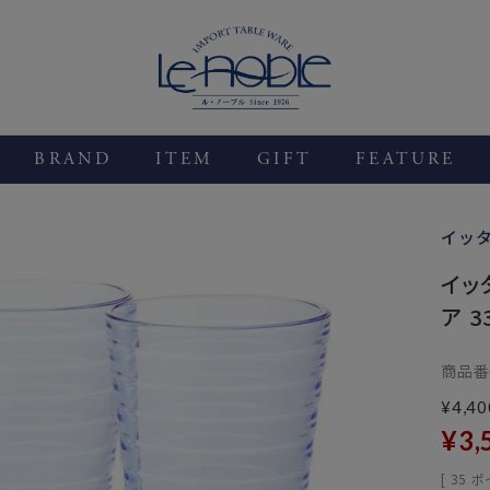
BRAND
ITEM
GIFT
FEATURE
イッ
イッタ
ア 3
商品番
¥
4,40
¥
3,
[
35
ポ