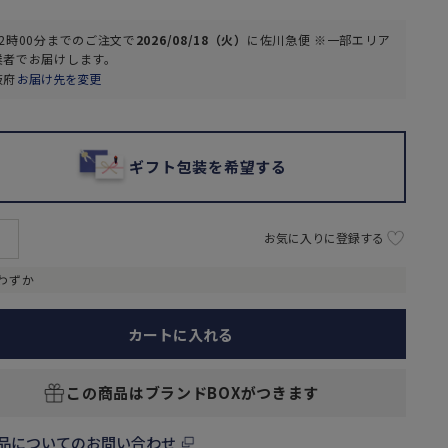
2時00分
までのご注文で
2026/08/18（火）
に
佐川急便 ※一部エリア
業者
でお届けします。
阪府
お届け先を変更
ギフト包装を希望する
お気に入りに登録する
わずか
カートに入れる
この商品はブランドBOXがつきます
品についてのお問い合わせ