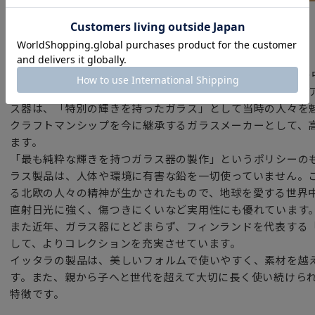
ブランド
イッタラ（フィンランド）
1881年「イッタラ」は、森と湖の国フィンランドの大自然
生しました。ガラス吹きマイスター、ピーター・マクヌス・
ス器は、「特別の輝きを持ったガラス」として当時の人々を
クラフトマンシップを今に継承するガラスメーカーとして、
ます。
「最も純粋な輝きを持つガラス器の製作」というポリシーの
ラス製品は、人体や環境に有害な鉛を一切使っていません。
る北欧の人々の精神が生かされたもので、地球を愛する世界
直射日光に強く、傷つきにくいなど実用性にも優れています
また近年、ガラス器にとどまらず、フィンランドを代表する
して、よりコレクションを充実させています。
イッタラの製品は、美しいフォルムで使いやすく、素材を越
す。また、親から子へと世代を超えて大切に長く使い続けら
特徴です。