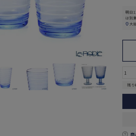
明日
1
は別
大
残り
商