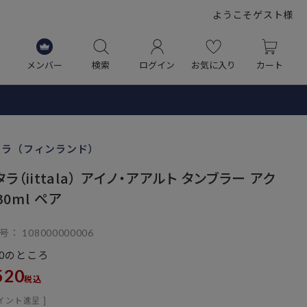
ようこそゲスト様
メンバー
検索
ログイン
お気に入り
カート
タラ（フィンランド）
ラ（iittala） アイノ・アアルト タンブラー アク
30ml ペア
号
108000000006
のところ
0
520
税込
イント進呈 ]