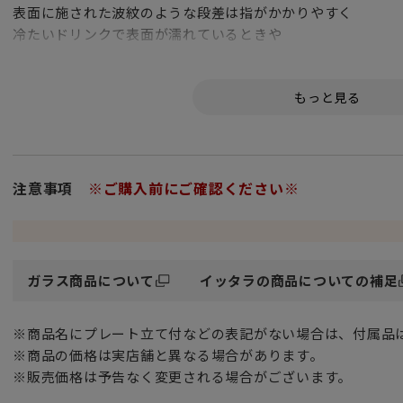
表面に施された波紋のような段差は指がかかりやすく
冷たいドリンクで表面が濡れているときや
洗い物の際に滑りにくいという利点もあります。
スタッキングしやすく、色違いでコレクションするのもオス
ボディは細身で女性の手にもサイズ感がちょうど良い220ml
ビールグラスとしてもご使用いただける330mlのハイボール
ドリンクはもちろんのこと、そのガラスの透明度を生かして
パフェやシャーベットなど、冷たいスイーツを盛りつけても
注意事項
※ご購入前にご確認ください※
1932年に誕生し、その後ミラノ・トリエンナーレ展で金賞を
一躍有名になったアイノアアルトのデザインによるグラス。
現在発売されているイッタラ製品の中で最も長い歴史を誇る
ガラス商品について
イッタラの商品についての補足
本質を大切にした温かみに溢れ、流行に左右されず
時代を超えて長きに渡り愛され続けています。
※商品名にプレート立て付などの表記がない場合は、付属品
※商品の価格は実店舗と異なる場合があります。
※食器洗い乾燥機の使用はOKです。（耐熱ガラスではござい
※販売価格は予告なく変更される場合がございます。
「ご購入に関するお願い」