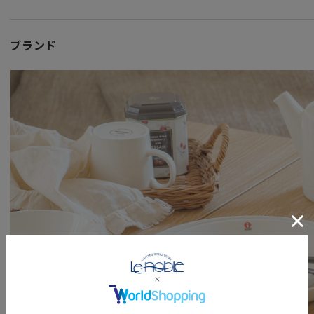
ガラス製品の特質上、ガラスの内側に小さな気泡がみられる
また製品によっては製造工程により小さな黒点・キズや若干
ブランド
模様（特に口の部分など）が見られる場合があります。
予めご了承くださいませ。