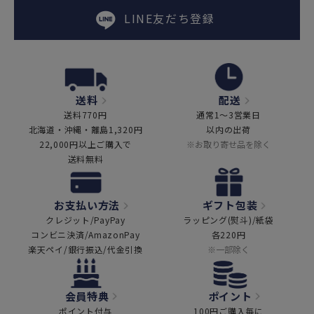
LINE友だち登録
送料
配送
送料770円
通常1～3営業日
北海道・沖縄・離島1,320円
以内の出荷
22,000円以上ご購入で
※お取り寄せ品を除く
送料無料
お支払い方法
ギフト包装
クレジット/PayPay
ラッピング(熨斗)/紙袋
コンビニ決済/AmazonPay
各220円
楽天ペイ/銀行振込/代金引換
※一部除く
会員特典
ポイント
ポイント付与
100円ご購入毎に