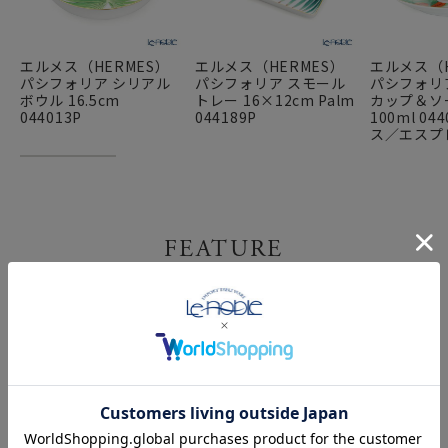
エルメス（HERMES）
エルメス（HERMES）
エルメス（H
パシフォリア シリアル
パシフォリア スモール
パシフォリ
ボウル 16.5cm
トレー 16×12cm Palm
カップ＆ソ
044013P
044189P
100ml 04
ス／エスプ
FEATURE
特集