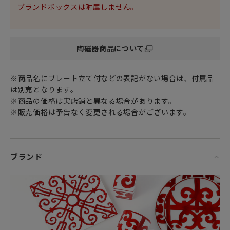
ブランドボックスは附属しません。
おもてなしにもぴったりの上品で華やかなプレートは
存在感のある置物（オブジェ）としても
エルメスの世界観に包まれる至福のひと時を味わわせてくれ
陶磁器商品について
ます。
女性・男性にかかわらず、日頃お世話になっている方、大切
※商品名にプレート立て付などの表記がない場合は、付属品
な方へ
は別売となります。
特別な記念日の心を込めた上品な贈り物や
※商品の価格は実店舗と異なる場合があります。
お祝いのギフトやプレゼントとしてだけでなく
※販売価格は予告なく変更される場合がございます。
頑張った自分へのご褒美としても最適です。
ブランド
「 パシフォリア シリーズ 」
華やかでどこか妖艶な雰囲気漂う「パシフォリア」シリーズ
は
食卓にいながら南国リゾート気分を満喫できるデザイン。
みずみずしい緑の植物が生い茂るトロピカルな楽園を再現し