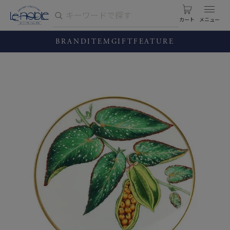
カート
BRAND
ITEM
GIFT
FEATURE