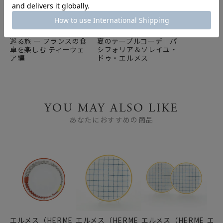
世界のテーブルウェアを
エルメスの食器で楽しむ
巡る旅 ー フランスの食
夏のテーブルコーデ｜パ
卓を楽しむ ティーウェ
シフォリア＆ソレイユ・
ア編
ドゥ・エルメス
YOU MAY ALSO LIKE
あなたにおすすめの商品
エルメス（HERME
エルメス（HERME
エルメス（HERME
エル