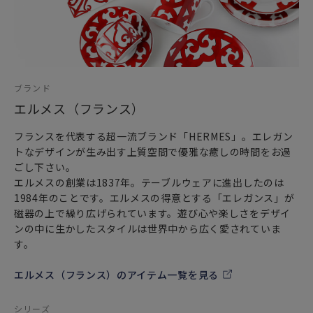
テーブルの上で重なることによって
まるでジャングルのような写実的な風景を見事に描き出しま
す。
豊かな色彩と繊細な文様が施された自然界のモチーフは
その考え抜かれた美しさに感嘆すると共に
ブランド
さらなるイマジネーションにかきたてられます。
エルメス（フランス）
葉が1枚だけ全面に描かれているお皿もあれば
フランスを代表する超一流ブランド「HERMES」。エレガン
さまざまな植物が一緒に組み合わせて描かれている華やかな
トなデザインが生み出す上質空間で優雅な癒しの時間をお過
お皿もあります。
ごし下さい。
これは複数の食器を同時にテーブルセッティングをした際に
エルメスの創業は1837年。テーブルウェアに進出したのは
柄が多すぎてうるさくなってしまわないように
1984年のことです。エルメスの得意とする「エレガンス」が
シンプルな柄の皿もトータルコーディネートとして展開され
磁器の上で繰り広げられています。遊び心や楽しさをデザイ
ています。
ンの中に生かしたスタイルは世界中から広く愛されていま
葉の上に食物を置き皿のようにして使う
す。
アジア地域の食文化を感じることができます。
エルメス（フランス）のアイテム一覧を見る
手に取る度に優雅な気分へと誘う特別なテーブルウェアは
食卓に彩りを添えてくれます。
シリーズ