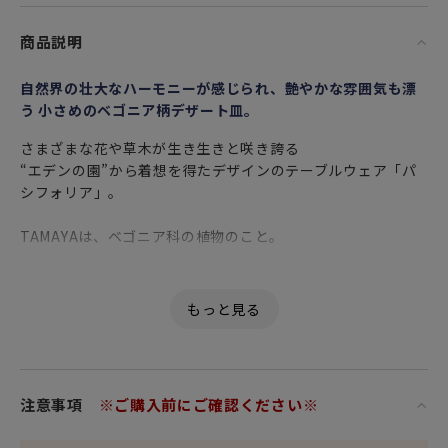
商品説明
自然界の壮大なハーモニーが感じられ、艶やかな雰囲気も漂
う 小さめのベゴニア柄デザート皿。
さまざまな花や草木が生き生きと咲き誇る
“エデンの園”から着想を得たデザインのテーブルウェア「パ
シフォリア」。
TAMAYAは、ベゴニア科の植物のこと。
縁にたっぷりの金彩（ゴールド）が豪華にあしらわれたプレ
ートです。
こちらのお皿は、取り皿としてや
小さめのケーキやお菓子を乗せるデザートプレート（デザー
ト皿）や
注意事項
※ご購入前にご確認ください※
ケーキプレート（ケーキ皿）に最適な使いやすい14cmサイズ
です。