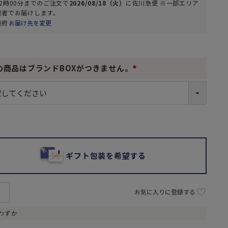
2時00分
までのご注文で
2026/08/18（火）
に
佐川急便 ※一部エリア
業者
でお届けします。
阪府
お届け先を変更
の商品はブランドBOXがつきません。
(
必
須
)
ギフト包装を希望する
お気に入りに登録する
わずか