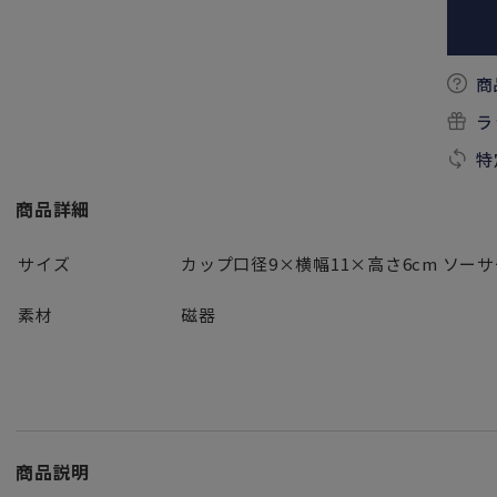
商
ラ
特
商品詳細
サイズ
カップ口径9×横幅11×高さ6cm ソーサー
素材
磁器
商品説明