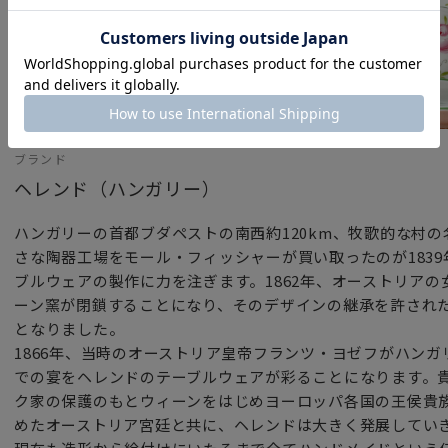
ブランド
ヘレンド（ハンガリー）
ハンガリーの首都ブダペストの南西約120km、牧歌的な村
さな陶器工場をモール・フィッシャーが買い取ったのが183
ブルウェアの製作に力を注ぎます。1862年、オーストリア
ーン窯が閉鎖することになり、そのデザインの継承を許され
となりました。
1866年、当時のオーストリア皇帝フランツ・ヨゼフがハン
での宴をヘレンドのテーブルウェアが彩ることになります。
ク家の保護のもとウィーンをはじめヨーロッパ各国の王侯貴
めたオーストリア宮廷と共に、ヘレンドは大きく発展してい