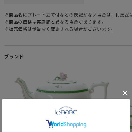
卓越した技術と美しさを誇り、落ち着きとエレガントな魅力
憧れの食器ブランド ヘレンド と共にあなたの特別な瞬間を。
※商品名にプレート立て付などの表記がない場合は、付属品
※商品の価格は実店舗と異なる場合があります。
女性・男性にかかわらず、日頃お世話になっている方、大切
※販売価格は予告なく変更される場合がございます。
特別な記念日に心を込めた上品な贈り物、お祝いのギフトや
頑張った自分へのご褒美としても最適です。
ブランド