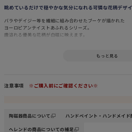
眺めているだけで穏やかな気分になれる可憐な花柄デザ
バラやデイジー等を繊細に組み合わせたブーケが描かれた
ヨーロピアンテイストあふれるシリーズ。
趣溢れる優美な花柄が白磁に映えます。
薔薇は愛や美、優雅さの象徴としてヨーロッパでは長く好ま
そして今もなお絶大な人気を誇る花柄モチーフ。
ヘレンドにはそのようなローズをメインモチーフとしたシリ
シンプルながらも、一際目を引く繊細かつ可憐なバラたち。
見た人全てを虜にするとても高貴で可愛らしさにあふれたデ
注意事項
※ご購入前にご確認ください※
たっぷりの金彩（ゴールド）が豪華にあしらわれた
手に取る度に優雅な気分へと誘う花柄のテーブルウェアは
食卓に彩りを添えてくれます。
陶磁器商品について
ハンドペイント・ハンドメイド
世代を超えて末永く愛用できる逸品です。
ヘレンドの商品についての補足