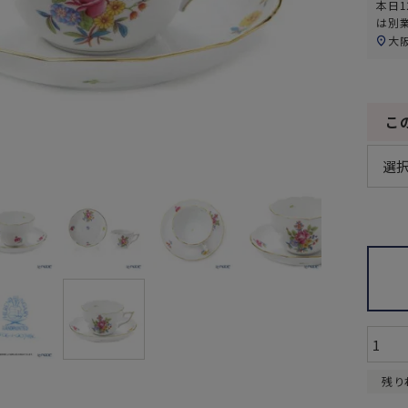
本日
1
は別
大
こ
残り