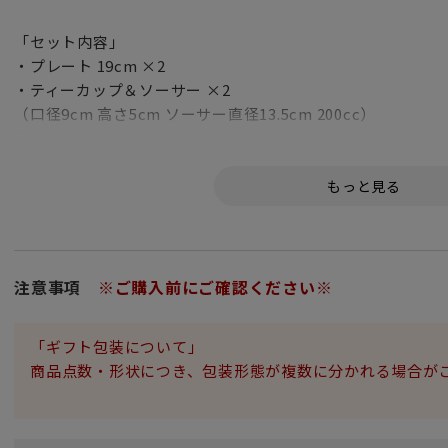
「セット内容」
・プレート 19cm ×2
・ティーカップ＆ソーサー ×2
（口径9cm 高さ5cm ソーサー直径13.5cm 200cc）
計2アイテム 4点セットです。
もとはオーストリアのウィーン窯（現在のアウガルテン窯）
ヨセフの美しい妃エリザベートにも愛されてたパターン。当
たといいます。ウィーン窯が一時閉鎖した時にヘレンドに受
クで描かれたバラや立体的に配されたバラにグリーンのライ
注意事項
※ご購入前にご確認ください※
愛らしさに満ちており、見る人をとりこにするシリーズです
「ギフト包装について」
商品点数・形状につき、包装形態が複数に分かれる場合が