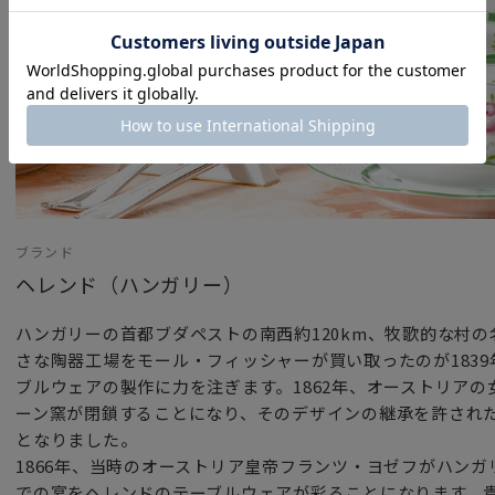
ブランド
ヘレンド（ハンガリー）
ハンガリーの首都ブダペストの南西約120km、牧歌的な村
さな陶器工場をモール・フィッシャーが買い取ったのが183
ブルウェアの製作に力を注ぎます。1862年、オーストリア
ーン窯が閉鎖することになり、そのデザインの継承を許され
となりました。
1866年、当時のオーストリア皇帝フランツ・ヨゼフがハン
での宴をヘレンドのテーブルウェアが彩ることになります。