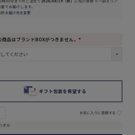
2時00分
までのご注文で
2026/08/19（水）
に
佐川急便 ※一部エリア
業者
でお届けします。
阪府
お届け先を変更
の商品はブランドBOXがつきません。
(
必
須
)
ギフト包装を希望する
お気に入りに登録する
わずか