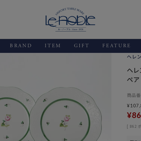
BRAND
ITEM
GIFT
FEATURE
ヘレ
ヘレ
ペア
商品番
¥
107
¥
86
[
862