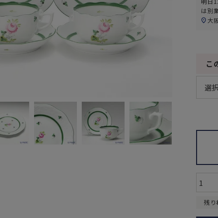
明日
1
は別
大
こ
残り