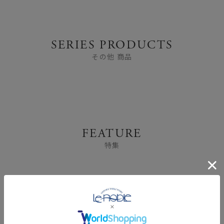
SERIES PRODUCTS
その他 商品
FEATURE
特集
YOU MAY ALSO LIKE