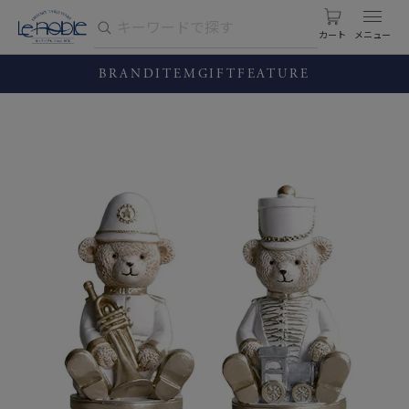
カート
BRAND
ITEM
GIFT
FEATURE