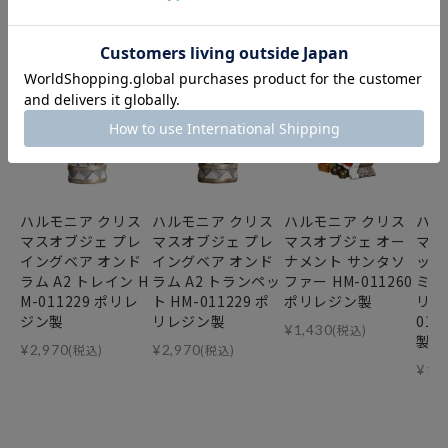
あなたにおすすめの商品
ハルモニア クリス
ハルモニア クリス
ハルモニア クリス
ハル
マスオブジェ プレ
マスオブジェ プレ
マスオブジェ オー
マス
イングベア オンド
イングベア オンド
ナメント サンタソ
ット
ラム A2 トレイン H
ラム A2 トランペッ
ファー HM-011260
ミニ
M-011229 ポリレ
ト HM-011229 ポ
ポリレジン製
リー
ジン製
リレジン製
01
¥
1,430
(税込)
製
¥
2,970
(税込)
¥
2,970
(税込)
¥
1,