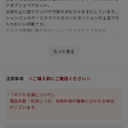
アオブジェペアセット。
太鼓の上に座りラッパや汽車のおもちゃを手にしています。
シャンパンカラーとホワイトのコンビネーションが上品で大
人かわいい印象です。
デスクや書棚に飾りやすいコンパクトなサイズながら
これ一つでもクリスマス気分を存分に楽しめるかわいい置物
は
クリスマスプレゼントにもおすすめです。
欧米のトレンドを反映した、高品質で特別感のあるクリスマ
スグッズは
ワンランク上のお洒落なクリスマスを過ごしたい方におすす
注意事項
※ご購入前にご確認ください※
めです。
・材質：ポリレジン
「ギフト包装について」
商品点数・形状につき、包装形態が複数に分かれる場合
「ご購入に関するお願い」
がございます。
・ハンドペイント仕上げの為、全ての商品に塗装のはみだし
や塗損じ、色の濃淡が生じます。また若干の傾きが生じる場
合がございます。予めご了承ください。