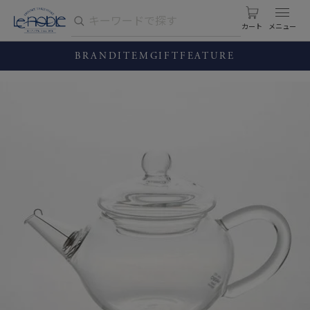
カート
BRAND
ITEM
GIFT
FEATURE