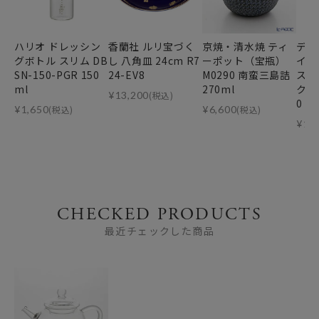
ハリオ ドレッシン
香蘭社 ルリ宝づく
京焼・清水焼 ティ
ディ
グボトル スリム DB
し 八角皿 24cm R7
ーポット（宝瓶）
イン
SN-150-PGR 150
24-EV8
M0290 南蛮三島詰
スマ
ml
270ml
クラ）
¥
13,200
(税込)
0 
¥
1,650
(税込)
¥
6,600
(税込)
¥
19
CHECKED PRODUCTS
最近チェックした商品