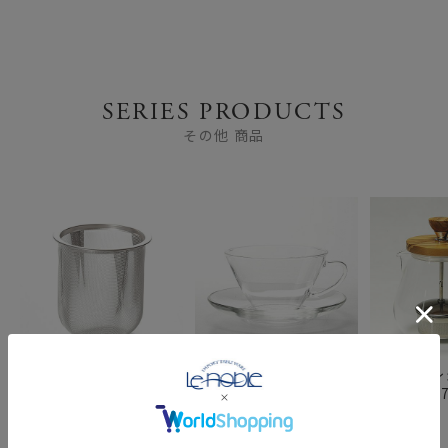
SERIES PRODUCTS
その他 商品
ハリオ リーフティーポ
ハリオ 耐熱カップ＆ソ
ハリオ テ
ット・ピュア用 茶こし
ーサー・ワイド CSW-
ッド TEO-7
C-CHEN-70
1T 230ml
700ml