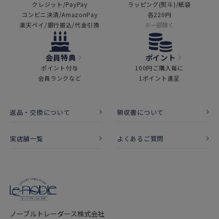
クレジット/PayPay
ラッピング(熨斗)/紙袋
コンビニ決済/AmazonPay
各220円
楽天ペイ/銀行振込/代金引換
※一部除く
会員特典
ポイント
ポイント付与
100円ご購入毎に
会員ランクなど
1ポイント進呈
返品・交換について
領収書について
実店舗一覧
よくあるご質問
ノーブルトレーダース株式会社