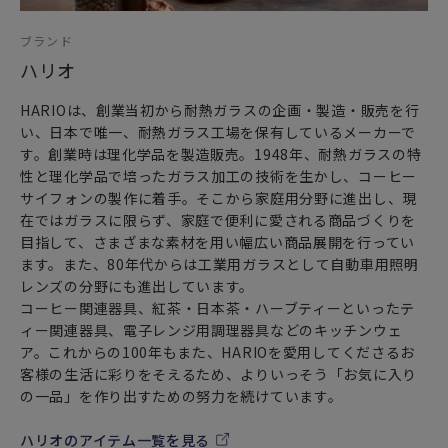
ブランド
ハリオ
HARIOは、創業当初から耐熱ガラスの企画・製造・販売を行
い、日本で唯一、耐熱ガラス工場を保有しているメーカーで
す。創業時は理化学品を製造販売。1948年、耐熱ガラスの特
性と理化学品で培ったガラス加工の技術を生かし、コーヒー
サイフォンの製作に着手。そこから家庭用分野に進出し、現
在ではガラスに限らず、家庭で便利に愛される商品づくりを
目指して、さまざまな素材を用い幅広い商品展開を行ってい
ます。また、80年代からは工業用ガラスとして自動車用照明
レンズの分野にも進出しています。
コーヒー関連器具、紅茶・日本茶・ハーブティーといったテ
ィー関連器具、電子レンジ用調理器具などのキッチンウェ
ア。これからの100年もまた、HARIOを愛用してくださるお
客様の生活に彩りをそえるため、よりいっそう「お気に入り
の一品」を作り出すための努力を続けています。
ハリオのアイテム一覧を見る