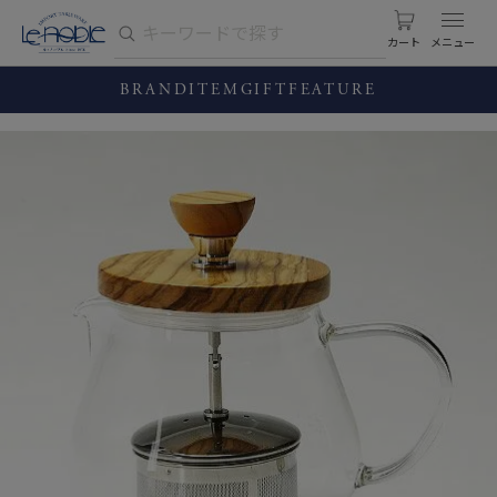
カート
BRAND
ITEM
GIFT
FEATURE