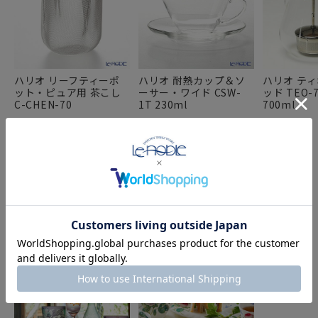
ハリオ リーフティーポ
ハリオ 耐熱カップ＆ソ
ハリオ テ
ット・ピュア用 茶こし
ーサー・ワイド CSW-
ッド TEO-7
C-CHEN-70
1T 230ml
700ml
FEATURE
特集