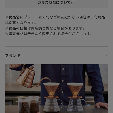
ガラス商品について
そばで使用したり、幼児の手の届く所に置かないでくださ
い。
・ガラス器の内面を、金属スプーンなどで強くたたいたり、
※商品名にプレート立て付などの表記がない場合は、付属品
強くこすったりしないでください。破損の原因になります。
は別売となります。
・ガラス本体が熱いうちにぬれた布でふれたり、ぬれた台の
※商品の価格は実店舗と異なる場合があります。
上に置くと、急激な温度変化により破損する場合がありま
※販売価格は予告なく変更される場合がございます。
す。おやめください。
「お手入れ方法」
・洗浄する場合は、やわらかいスポンジに中性洗剤を使用し
ブランド
てください。
・やわらかいスポンジでも、クレンザー、研磨材付スポン
ジ、スチールたわし、研磨材入りナイロンたわしなど、クレ
ンザーやガラスに傷の付く研磨材、または研磨粒子がついて
いるスポンジなどは使用しないでください。思わぬときに破
損する原因となります。
・本製品は食器洗い乾燥機のご使用ができます。ご使用の際
は、お手持ちの食器洗い乾燥機の取扱説明書をよくお読みく
ださい。