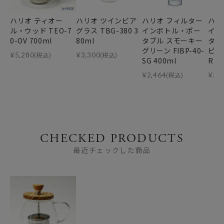
ハリオ ティオー
ハリオ ツインビア
ハリオ フィルター
ハリ
ル・ウッド TEO-7
グラス TBG-380 3
インボトル・ポー
イン
0-OV 700ml
80ml
タブル スモーキー
タブ
グリーン FIBP-40-
ピンク
¥
5,280
(税込)
¥
3,300
(税込)
SG 400ml
R 4
¥
2,464
(税込)
¥
2,
CHECKED PRODUCTS
最近チェックした商品