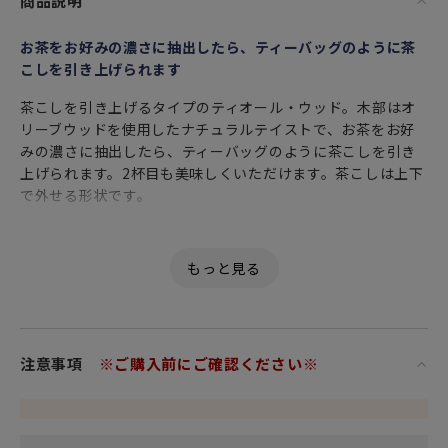
商品説明
お茶をお好みの濃さに抽出したら、ティーバッグのように茶
こしを引き上げられます
茶こしを引き上げるタイプのティオール・ウッド。木部はオ
リーブウッドを使用したナチュラルテイストで、お茶をお好
みの濃さに抽出したら、ティーバッグのように茶こしを引き
上げられます。2杯目も美味しくいただけます。茶こしは上下
で外せる形状です。
「製品仕様」
・材質 フタ・ツマミ：オリーブウッド、フタ台座・内フタ：
ポリプロピレン、シャフト・ストレーナー一式・ナット：ス
テンレス
「ご使用上の注意」
注意事項
※ご購入前にご確認ください※
・ガラスは割れるものです。洗浄やご使用時はていねいにお
取扱いください。
・お子様がご使用になる際は、取扱い上の注意をご指導の
上、一人では扱わせないようにしてください。また、幼児の