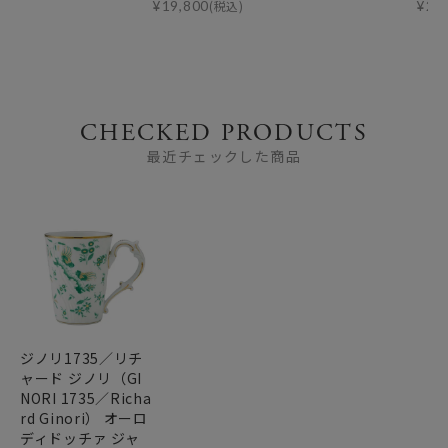
¥
19,800
(税込)
¥
23
CHECKED PRODUCTS
最近チェックした商品
ジノリ1735／リチ
ャード ジノリ（GI
NORI 1735／Richa
rd Ginori） オーロ
ディドッチァ ジャ