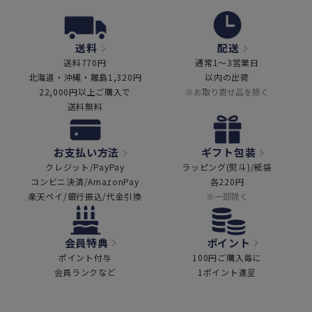
送料
配送
送料770円
通常1～3営業日
北海道・沖縄・離島1,320円
以内の出荷
22,000円以上ご購入で
※お取り寄せ品を除く
送料無料
お支払い方法
ギフト包装
クレジット/PayPay
ラッピング(熨斗)/紙袋
コンビニ決済/AmazonPay
各220円
楽天ペイ/銀行振込/代金引換
※一部除く
会員特典
ポイント
ポイント付与
100円ご購入毎に
会員ランクなど
1ポイント進呈