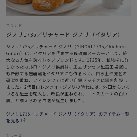
・電子レンジ・食器洗い乾燥機にはご使用いただけません。
・こちらの商品は金彩（ゴールド）を使用しておりますの
で、洗浄の際は優しく【手洗い】してください。
ブランド
ジノリ1735／リチャード ジノリ（イタリア）
ジノリ1735／リチャード ジノリ（GINORI 1735／Richard
Ginori）は、イタリアを代表する陶磁器メーカーとして、絶
大なる人気を誇るトップブランドです。1735年、鉱物学に詳
しかったカルロ・ジノリ侯爵は、王立ザクセン磁器工場窯に
も匹敵する磁器窯をイタリアにも作るべく、自ら土や発色の
研究を重ね、フィレンツェに近い自領ドッチァに窯を創設し
ました。2代目ロレンツォ・ジノリの時代には、外国からいろ
いろな磁土を輸入し、改良が重ねられ、「トスカーナの白い
肌」と讃えられる白磁が誕生しました。
ジノリ1735／リチャード ジノリ（イタリア）のアイテム一覧
を見る
シリーズ