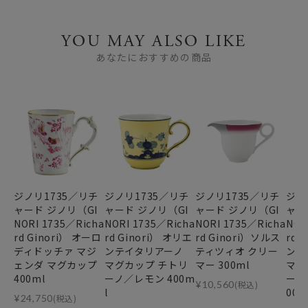
YOU MAY ALSO LIKE
あなたにおすすめの商品
ジノリ1735／リチ
ジノリ1735／リチ
ジノリ1735／リチ
ジノ
ャード ジノリ（GI
ャード ジノリ（GI
ャード ジノリ（GI
ャー
NORI 1735／Richa
NORI 1735／Richa
NORI 1735／Richa
NOR
rd Ginori） オーロ
rd Ginori） オリエ
rd Ginori）ソルス
rd 
ディドッチァ マジ
ンテイタリアーノ
ティツィオ クリー
ンテ
ェンダ マグカップ
マグカップ チトリ
マー 300ml
マグ
400ml
ーノ／レモン 400m
ーニ
¥
10,560
(税込)
l
00m
¥
24,750
(税込)