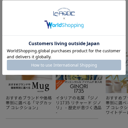
FEATURE
特集
おすすめブランドや価格
イタリアの名窯 「ジノ
おすすめブ
帯別に選べる「マグカッ
リ1735 リチャード ジノ
帯別に選べ
プ コレクション」
リ」 - 歴史が息づく逸品
プ コレク
-
ワイトデー