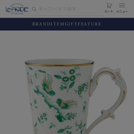
カート
BRAND
ITEM
GIFT
FEATURE