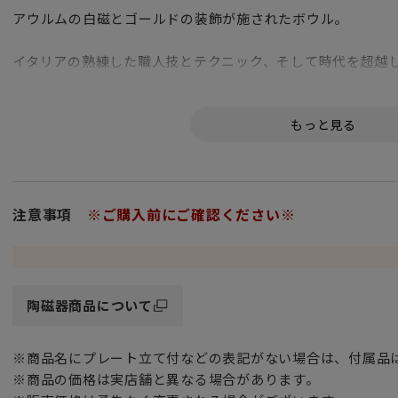
アウルムの白磁とゴールドの装飾が施されたボウル。
イタリアの熟練した職人技とテクニック、そして時代を超越
手描きのゴールド装飾の繊細なカーネーションのモチーフが
遠い国の幻想的な雰囲気を呼び起こします。
ジノリの膨大なデザインアーカイブから着想を得て
カーネーションをモチーフにしたデザインを現代に甦らせた
オリエンテイタリアーノ。
注意事項
※ご購入前にご確認ください※
その名の通り東洋的な雰囲気を感じさせ
豆皿、箸置きのような日本の食卓に並ぶアイテムとも見事に
独特の色彩感覚による10色もの豊富なカラーバリエーション
陶磁器商品について
一つの色で揃えたり、色違いで組み合わせたりすることで
個性的なテーブルを演出できます。
※商品名にプレート立て付などの表記がない場合は、付属品
※商品の価格は実店舗と異なる場合があります。
ジノリ1735／リチャード ジノリの定番「イタリアンフルー