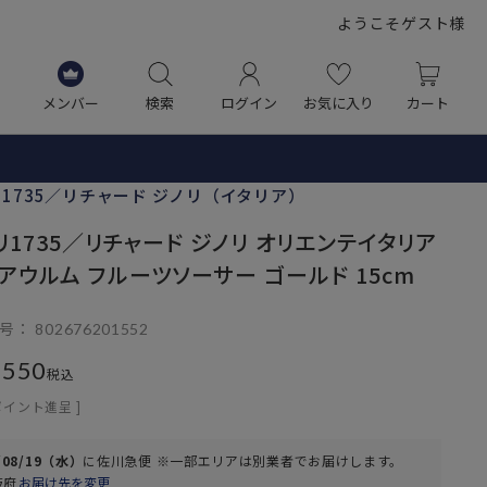
ようこそゲスト様
メンバー
検索
ログイン
お気に入り
カート
1735／リチャード ジノリ（イタリア）
リ1735／リチャード ジノリ オリエンテイタリア
 アウルム フルーツソーサー ゴールド 15cm
号
802676201552
,550
税込
ポイント進呈 ]
/08/19（水）
に
佐川急便 ※一部エリアは別業者
でお届けします。
阪府
お届け先を変更