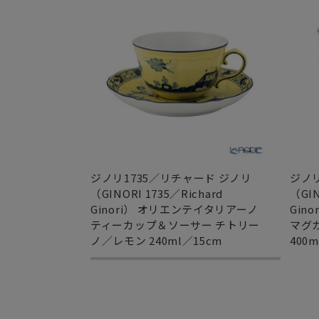
ジノリ1735／リチャード ジノリ
ジノリ
（GINORI 1735／Richard
（GIN
Ginori） オリエンテイタリアーノ
Gin
ティーカップ＆ソーサー チトリー
マグ
ノ／レモン 240ml／15cm
400m