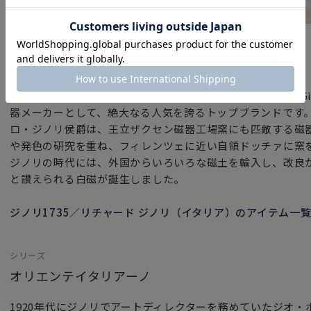
ブランド
ジノリ1735／リチャード ジノリ（イタリア）
ジノリ1735／リチャード ジノリ（GINORI 1735／Richar
器メーカーとして、絶大なる人気を誇るトップブランドです。
ロ・ジノリ侯爵は、王立ザクセン磁器工場窯にも匹敵する磁
や発色の研究を重ね、フィレンツェに近い自領ドッチァに窯
ジノリの時代には、外国からいろいろな磁土を輸入し、改良
と讃えられる白磁が誕生しました。
ジノリ1735／リチャード ジノリ（イタリア）のアイテム一
シリーズ
オリエンテイタリアーノ
1920年代にジノリでアートディレクターを務めていたジオ