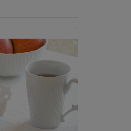
制作されている
な方へ
り、イタリアならではの表現力を最大限
 1735” というブランド名への変更とな
de in Italy にこだわり、よりデ
ています。