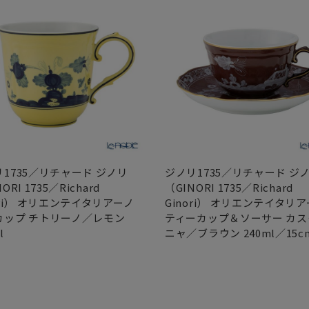
1735／リチャード ジノリ
ジノリ1735／リチャード ジ
ORI 1735／Richard
（GINORI 1735／Richard
ori） オリエンテイタリアーノ
Ginori） オリエンテイタリ
カップ チトリーノ／レモン
ティーカップ＆ソーサー カス
l
ニャ／ブラウン 240ml／15c