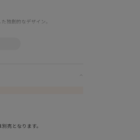
した独創的なデザイン。
白磁を引き立たせ
コレクション
調和します。
により
は別売となります。
ツ」と同じ