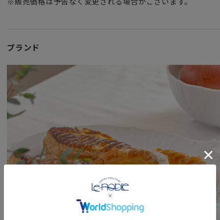
※販売価格は予告なく変更される場合がございます。
「アンティコシェイプ（形）」と言われるデザイン。
その名 ANTICO はantiqueを意味し
ドッチァ窯（ジノリ窯）草創期から今日まで変わることなく
ジノリ1735のアイコンともいえる代表的シェイプです。
ブランド
女性・男性にかかわらず、日頃お世話になっている方、大切
特別な記念日の心を込めた上品な贈り物や
お祝いのギフトやプレゼントとしてだけでなく
頑張った自分へのご褒美としても最適です。
お洒落なクリスマスギフトとしてもいかがでしょうか。
1735年の創業以来、高品質で芸術的な磁器の製造にこだわ
に発揮してきたリチャード ジノリは、2020年9月、“GINORI
りました。
1時を重ねるごとに価値を増す品質、クラフトマンシップそして Ma
ザイン性の高い、新しいブランドアイデンティティを展開し