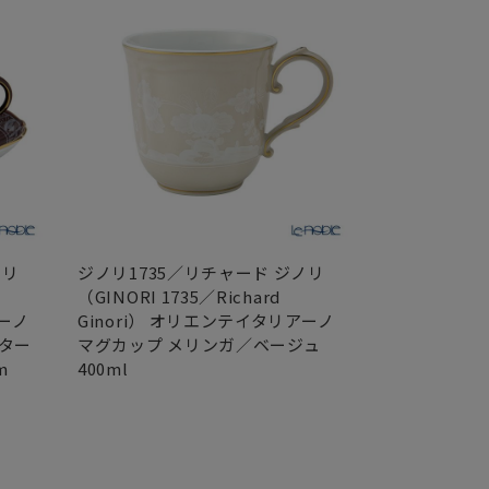
ノリ
ジノリ1735／リチャード ジノリ
ジノリ1735
（GINORI 1735／Richard
（GINORI 17
アーノ
Ginori） オリエンテイタリアーノ
Ginori）
ター
マグカップ メリンガ／ベージュ
マグカップ 
m
400ml
ン 400ml