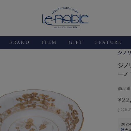
BRAND
ITEM
GIFT
FEATURE
ジノリ
ジノ
ーノ
商品番
¥
22
[
226
2026
大