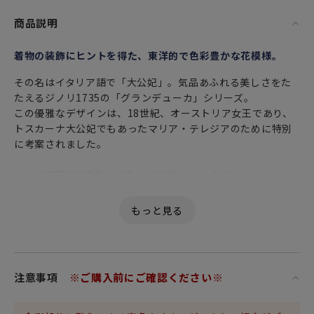
商品説明
着物の装飾にヒントを得た、東洋的で色彩豊かな花模様。
その名はイタリア語で「大公妃」。気品あふれる美しさをた
たえるジノリ1735の「グランデューカ」シリーズ。
この優雅なデザインは、18世紀、オーストリア女王であり、
トスカーナ大公妃でもあったマリア・テレジアのために特別
に考案されました。
ジノリ開窯250周年を記念して復刻された「グランデュー
カ」は、現代においてもその洗練された魅力を色褪せること
なく伝えます。
純白の磁器に咲き誇る大輪の牡丹の花。そのデザインの源泉
は、当時フィレンツェの貴婦人たちの間で人気を博していた
日本の着物でした。
注意事項
※ご購入前にご確認ください※
繊細な色彩と流麗な筆致は、可憐さの中にも東洋的なエキゾ
チックな趣を漂わせ、食卓に高貴で華やかな雰囲気を演出し
ます。