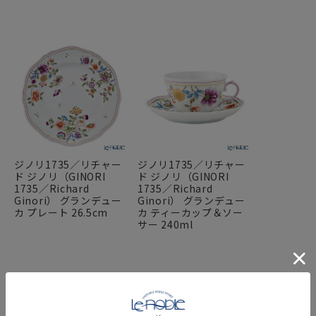
ジノリ1735／リチャー
ジノリ1735／リチャー
ド ジノリ（GINORI
ド ジノリ（GINORI
1735／Richard
1735／Richard
Ginori） グランデュー
Ginori） グランデュー
カ プレート 26.5cm
カ ティーカップ＆ソー
サー 240ml
FEATURE
特集