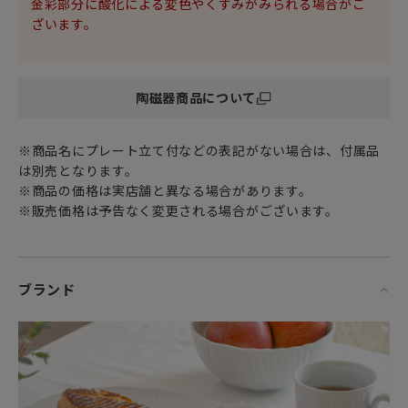
金彩部分に酸化による変色やくすみがみられる場合がご
ざいます。
1735年の創業以来、高品質で芸術的な磁器の製造にこだわ
陶磁器商品について
り、イタリアならではの表現力を最大限に発揮してきたリチ
ャード ジノリは、2020年9月、“GINORI 1735” というブラン
ド名への変更となりました。
※商品名にプレート立て付などの表記がない場合は、付属品
時を重ねるごとに価値を増す品質、クラフトマンシップそし
は別売となります。
て Made in Italy にこだわり、よりデザイン性の高い、新しい
※商品の価格は実店舗と異なる場合があります。
ブランドアイデンティティを展開しています。
※販売価格は予告なく変更される場合がございます。
ブランド