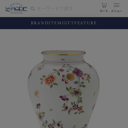
カート
BRAND
ITEM
GIFT
FEATURE