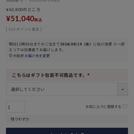
のところ
¥
63,800
¥
51,040
税込
[
510
ポイント進呈 ]
明日
12時00分
までのご注文で
2026/08/19（水）
に
佐川急便 ※一部
エリアは別業者
でお届けします。
大阪府
お届け先を変更
こちらはギフト包装不可商品です。
(
必
須
)
お気に入りに登録する
残りわずか