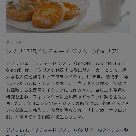
ブランド
ジノリ1735／リチャード ジノリ（イタリア）
ジノリ1735／リチャード ジノリ（GINORI 1735／Richard
Ginori）は、イタリアを代表する陶磁器メーカーとして、絶
大なる人気を誇るトップブランドです。1735年、鉱物学に詳
しかったカルロ・ジノリ侯爵は、王立ザクセン磁器工場窯に
も匹敵する磁器窯をイタリアにも作るべく、自ら土や発色の
研究を重ね、フィレンツェに近い自領ドッチァに窯を創設し
ました。2代目ロレンツォ・ジノリの時代には、外国からいろ
いろな磁土を輸入し、改良が重ねられ、「トスカーナの白い
肌」と讃えられる白磁が誕生しました。
ジノリ1735／リチャード ジノリ（イタリア）のアイテム一覧