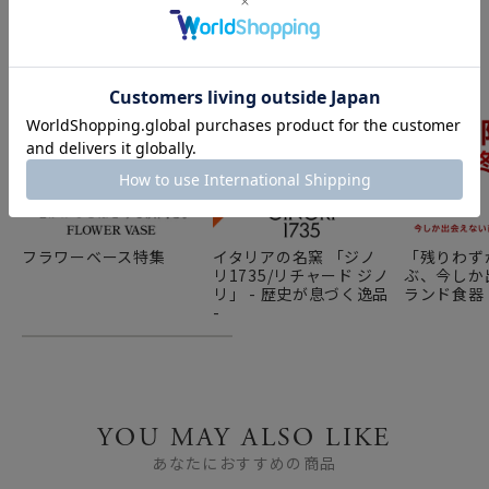
フラワーベース特集
イタリアの名窯 「ジノ
「残りわず
リ1735/リチャード ジノ
ぶ、今しか
リ」 - 歴史が息づく逸品
ランド食器
-
YOU MAY ALSO LIKE
あなたにおすすめの商品