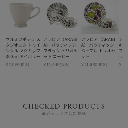
マルミツポテリ ス
アラビア（ARABI
アラビア（ARABI
アラ
タジオエム トゥイ
A） パラティッシ
A） パラティッシ
A）
ンクル マグカップ
ブラック トリオセ
パープル トリオセ
ブラ
300ml アイボリー
ット コーヒー
ット
ット
¥
2,090
(税込)
¥
11,440
(税込)
¥
11,880
(税込)
¥
11
CHECKED PRODUCTS
最近チェックした商品