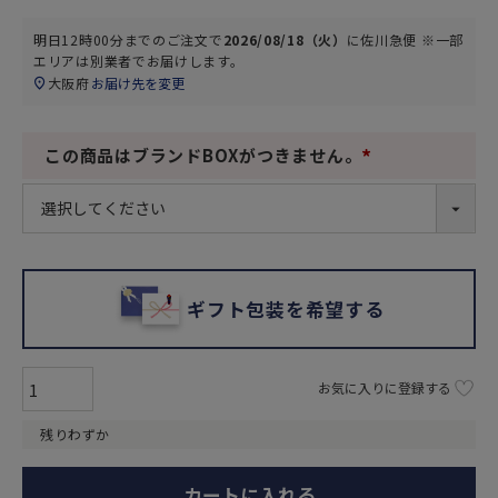
明日
12時00分
までのご注文で
2026/08/18（火）
に
佐川急便 ※一部
エリアは別業者
でお届けします。
大阪府
お届け先を変更
この商品はブランドBOXがつきません。
(
必
須
)
ギフト包装を希望する
お気に入りに登録する
残りわずか
カートに入れる