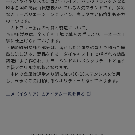
ールズやイギリスのジョン・ルイス、パリのプランタンなど
欧米各国の高級百貨店扱われている人気ブランドです。多彩
なカラーバリエーションとライン、揃えやすい価格帯も魅力
の一つです。
「カトラリー製品の材質と製造について」
※EME製品は、全て自社工場で職人の手により、一本一本丁
寧に仕上げられております。
・柄の繊細な飾り部分は、溶かした金属を砂などで作った鋳
型に流し込み、製品を作る「ダイキャスト」と呼ばれる鋳型
鋳造により作られ、カラーハンドルはメタクリラートと言う
高級アクリル樹脂製となります。
・本体の金属は通常より錆に強い18-10ステンレスを使用
し、末永くご使用頂けるクオリティーとなっております。
エメ（イタリア）のアイテム一覧を見る