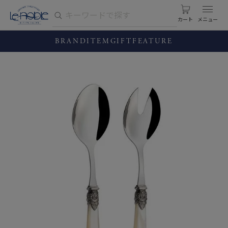
カート
BRAND
ITEM
GIFT
FEATURE