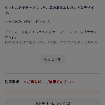
タッセルをモチーフにした、品のあるエレガントなデザイ
ン。
サラダの取り分けにピッタリ。
アンティーク調のエレガントなカトラリーシリーズ「ナポレ
オン」。
柄の部分には中世ヨーロッパで使用されていたタッセルをモ
チーフに使い
アクリル樹脂のカラーとのバランスも良く
品のあるデザインに仕上がっています。
平たいフォルムで手の中への収まりもよく
すべすべとした滑らかな触感が心地よいカトラリーです。
アンティーク調のエレガントなサーバーセットで
注意事項
※ご購入前にご確認ください※
素敵なお食事時間をぜひお過ごし下さい。
※ハンドル部分の模様の出方は1本1本異なります。
全く同じ出方のものはございませんので、予めご了承くださ
カトラリーについて
いませ。