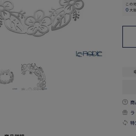
この
大
商
ラ
特