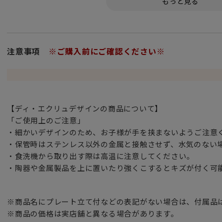
独特な技法が採用。
ステンレスのため剥げたり黒く変色する心配もなく
食器洗い乾燥機も使えます。
シルバーと違いお手入れいらずで毎日使えます。
注意事項
※ご購入前にご確認ください※
フラワーデザインの小さなオーナメント。
クリスマスツリーを飾るオーナメントとして、またナプキン
テーブルコーディネートを華やかに演出します。
ペンダントトップとしてもお楽しみいただけます。
【ディ・エクリュデザインの商品について】
オリジナリティにあふれたアイテムは特別な方へのギフトに
「ご使用上のご注意」
・細かいデザインのため、お子様が手を挟まないようご注意
※全て手作業で仕上げられておりますので、多少の違いは予
・保管時はステンレス以外の金属と接触させず、水気のない
・食洗機から取り出す際は高温に注意してください。
・陶器や金属製品を上に置いたり強くこするとキズが付く可
※商品名にプレート立て付などの表記がない場合は、付属品
※商品の価格は実店舗と異なる場合があります。