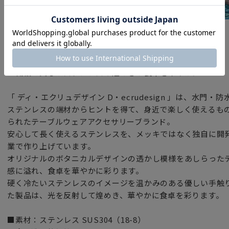
ブランド
ディ・エクリュデザイン
～繊細で美しいステンレスの煌めきが食卓を華やかに～
「 ディ・エクリュデザイン D・ecrudesign 」は、水門
ステンレスの端材からヒントを得て、身近で楽しく使えるも
られたテーブルウェアアクセサリーブランド。
安心して長く使えるステンレスを、メッキではなく独自に開
業で作り上げています。
オリジナルのボタニカルデザインの透かし模様をあしらった
感に溢れ、食卓を華やかに彩ります。
硬く冷たいステンレスのイメージを温かみのある優しい手触
た製品は、光を反射して煌めき、華やかに食卓を彩ります。
■素材：ステンレス SUS304（18-8）