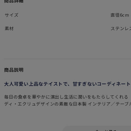
商品詳細
サイズ
直径6cm
素材
ステンレ
商品説明
大人可愛い上品なテイストで、甘すぎないコーディネート
毎日の食卓を華やかに演出し生活に潤いをもたらしてくれる
ディ・エクリュデザインの素敵な日本製 インテリア／テーブ
メッキをかけずに磨きにこだわり
ひとつ一つ職人さんの手作業で立体的に仕上げる