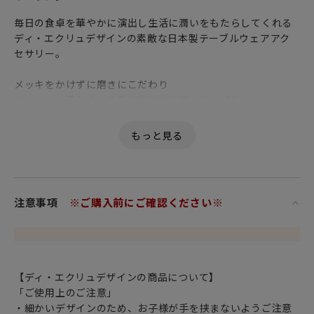
毎日の食卓を華やかに演出し生活に潤いをもたらしてくれる
ディ・エクリュデザインの素敵な日本製テーブルウェアアク
セサリー。
メッキをかけずに磨きにこだわり
ひとつ一つ職人さんの手作業で立体的に仕上げる
独特な技法が採用。
ステンレスのため剥げたり黒く変色する心配もなく
食器洗い乾燥機も使えます。
シルバーと違いお手入れいらずで毎日使えます。
スタンドにコースター3枚（ローザ・つる草・パピヨン）がセ
注意事項
※ご購入前にご確認ください※
ットになっております。
直接お菓子を載せたり、お手持ちの小皿と組み合わせての楽
しみ方もございます。
オリジナリティにあふれたアイテムは特別な方へのギフトに
もぴったりです。
【ディ・エクリュデザインの商品について】
「ご使用上のご注意」
※全て手作業で仕上げられておりますので、多少の違いは予
・細かいデザインのため、お子様が手を挟まないようご注意