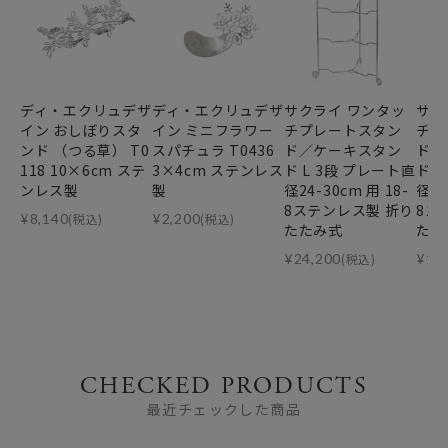
ディ・エクリュデザ
ディ・エクリュデザ
サクライ ワンタッ
サク
イン おしぼりスタ
イン ミニフラワー
チプレートスタン
チプ
ンド （つる草） T0
スパチュラ T0436
ド／ケーキスタン
ド／
118 10×6cm ステ
3×4cm ステンレス
ド L 3段 プレート直
ド 
ンレス製
製
径24-30cm 用 18-
径24
8ステンレス製 折り
8ス
¥
8,140
(税込)
¥
2,200
(税込)
たたみ式
たた
¥
24,200
(税込)
¥
16
CHECKED PRODUCTS
最近チェックした商品