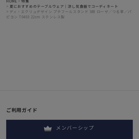
HOME
特集
夏におすすめのテーブルウェア｜涼し気食器でコーディネート
ディ・エクリュデザイン プチフールスタンド 3段 ローザ／つる草／パ
ピヨン T0403 22cm ステンレス製
ご利用ガイド
メンバーシップ