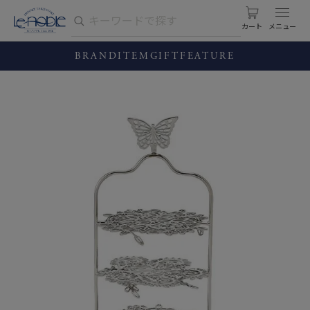
カート
BRAND
ITEM
GIFT
FEATURE