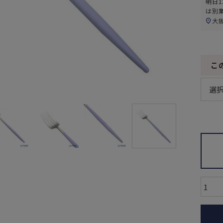
明日
1
は別
大
こ