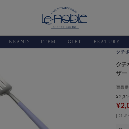
BRAND
ITEM
GIFT
FEATURE
クチ
クチ
ザー
商品番
¥
2,31
¥
2,
[
21
ポ