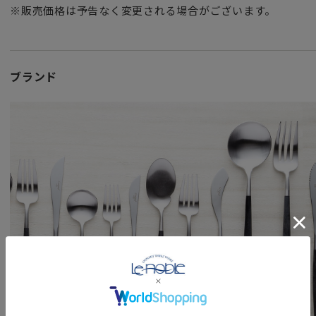
※販売価格は予告なく変更される場合がございます。
パンケーキやワッフルなど、軽食やデザートのときにぜひお
セットとして揃えられる場合は
同じサイズ感のデザートナイフ、デザートスプーンがおすす
ブランド
一人で過ごす至福のティータイム、友人を招いて賑やかな食
お気に入りのカトラリーをスタイリングに取り入れるだけで
楽しい時間を過ごせることでしょう。
「GOA（ゴア）」シリーズは、極細の柄のラインと
丸く繊細なデザインとの絶妙なバランスがエレガントさを引
手に取ったときの軽さ、そして細さには誰もが驚いてしまい
北欧などの洋食器だけではなく繊細な和食器とも相性が良い
合わせる食器を選ばないGOAは、オリジナリティーに溢れる
手作業ならではの独特なカッティングが施され
そのデザイン性だけでなく使い心地にもこだわって作られて
柄の部分は、木製のような質感が施された合成樹脂製で
手にした時にふとしたあたたかみが感じられます。