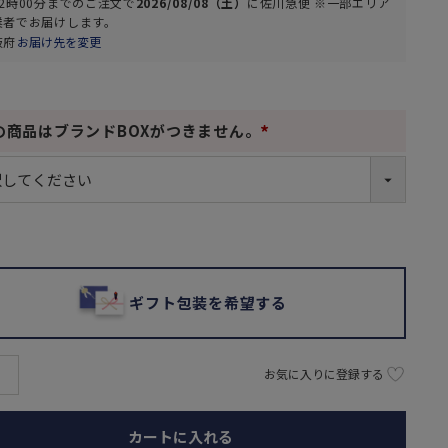
2時00分
までのご注文で
2026/08/08（土）
に
佐川急便 ※一部エリア
業者
でお届けします。
阪府
お届け先を変更
の商品はブランドBOXがつきません。
(
必
須
)
ギフト包装を希望する
お気に入りに登録する
カートに入れる