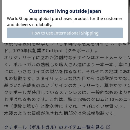
木製に比べると乾きが早く、お手入れが楽ちんなところも嬉
おしゃれな人たち、グルメな人たちの
SNSでよく見かける CUTIPOL クチポールのカトラリー。
ブランド
北欧食器から和食器、ガラスの器まで、どんなテイストのデ
クチポール（ポルトガル）
朝昼晩の食卓に活躍してくれること間違いなしです。
おうち時間が楽しくなるアイテムです。
伝統的な技術を継承しつつも革新的な感覚を併せもつ、ポル
ド、1920年代創業のCutipol（クチポール）。
女性・男性にかかわらず、日頃お世話になっている方、大切
オリジナリティに溢れた独創的なデザインはオートメーショ
特別な記念日に心を込めた上品な贈り物、お祝いのギフトや
く、ポルトガルの熟練した職人さん達により一本一本丁寧に
頑張った自分へのご褒美としても最適です。
には、小さなサイズの製品を作るなど、それぞれの地域にあ
ルの特徴です。スタイリッシュな見た目からは想像がつかな
基づいた完成度の高いデザインのカトラリーで、華やかでセ
クチポールが使用しているステンレスは、一般的なものよりもニ
と呼ばれるものです。これは、鉄に18%のクロムと10％の
性（腐敗に強い）と耐久性にすぐれ、さびにくい材質です。
木製のような質感が施された柄部分は合成樹脂製です。
クチポール（ポルトガル）のアイテム一覧を見る