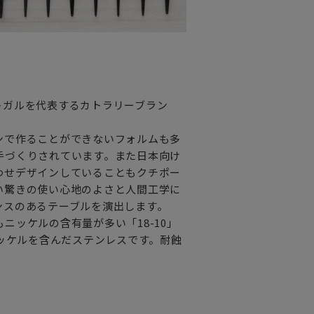
しいポイントです。
ザインとも馴染みやすいので
トガルを代表するカトラリーブラン
な方へ
ンで作ることができないフォルムも多
プレゼントとしてだけでなく
手づくりされています。また日本向け
わせデザインしていることもクチポー
い驚きの使い心地のよさと人間工学に
ンスのあるテーブルを演出します。
ッケルの含有量が多い「18-10」
ニッケルを含んだステンレスです。耐蝕