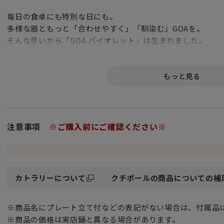
毎日の食卓にも特別な日にも。
多様な器ともっと「合わせやすく」「馴染む」GOAを。
そんな思いから「GOA バイオレット」は生まれました。
薄いパープルの高貴な色合いは
テーブルに1本セッティングされているだけで
すみれの可憐な花が咲き誇るお花畑のようです。
淡くて優しい日本の伝統色 藤色を連想させ
和食器とのコーディネートも楽しめます。
注意事項
※ご購入前にご確認ください※
目を惹くエレガントな配色とゴアのスタイリッシュさが新た
クールなラベンダーカラーのハンドルと
落ち着いた輝きを放つマットシルバーのコンビは
カトラリーについて
クチポールの商品についての補
甘さ控えめの可愛らしさです。
※商品名にプレート立て付などの表記がない場合は、付属品
こちらのデザートフォークは、ディナーフォークよりもやや
※商品の価格は実店舗と異なる場合があります。
料理を突き刺す力が伝わりやすい絶妙なカーブと刃先で、使