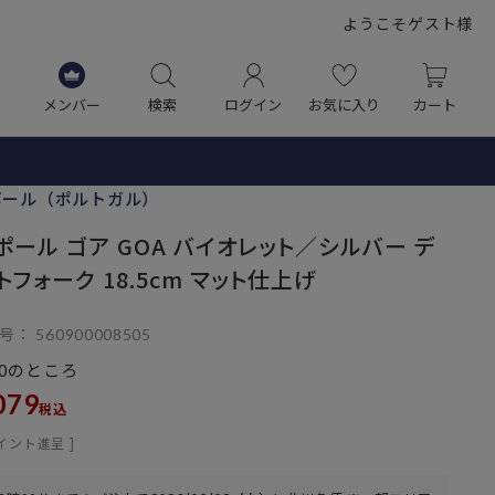
ようこそゲスト様
メンバー
検索
ログイン
お気に入り
カート
ポール（ポルトガル）
ポール ゴア GOA バイオレット／シルバー デ
トフォーク 18.5cm マット仕上げ
号
560900008505
のところ
0
079
税込
イント進呈 ]