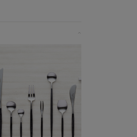
使いください。
めです。
卓を囲むランチタイムなど
いつも以上に料理が美味しく
き立てています。
ます。
ラインと
います。