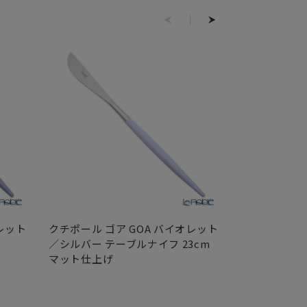
レット
クチポール ゴア GOA バイオレット
クチポール ゴ
／シルバー テーブルナイフ 23cm
／シルバー 
マット仕上げ
18cm マッ