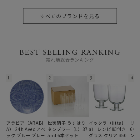
すべてのブランドを見る
BEST SELLING RANKING
売れ筋総合ランキング
1
2
3
4
アラビア（ARABI
松徳硝子 うすはり
イッタラ（iittal
リー
A） 24h Avec アベ
タンブラー（L）37
a） レンピ 脚付き
64
ック ブルー プレー
5ml 6本セット
グラス クリア 350
ンデ