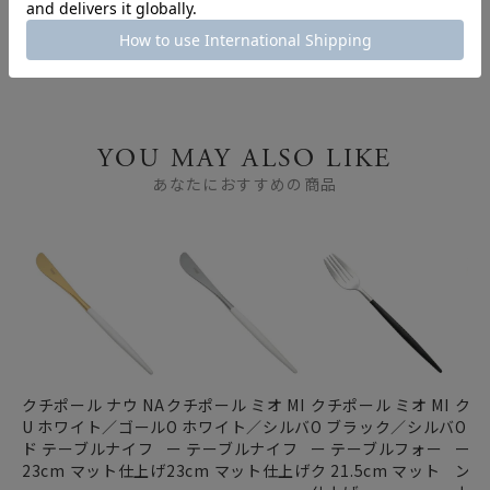
すべての特集ページを見る
YOU MAY ALSO LIKE
あなたにおすすめの商品
クチポール ナウ NA
クチポール ミオ MI
クチポール ミオ MI
クチ
U ホワイト／ゴール
O ホワイト／シルバ
O ブラック／シルバ
O 
ド テーブルナイフ
ー テーブルナイフ
ー テーブルフォー
ー 
23cm マット仕上げ
23cm マット仕上げ
ク 21.5cm マット
ン 