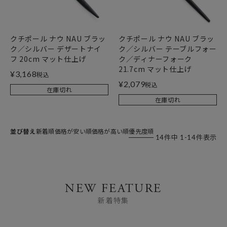
クチポール ナウ NAU ブラッ
クチポール ナウ NAU ブラッ
ク／シルバー デザートナイ
ク／シルバー テーブルフォー
フ 20cm マット仕上げ
ク／ディナーフォーク
21.7cm マット仕上げ
¥
3,168
税込
¥
2,079
税込
在庫切れ
在庫切れ
並び替え
新着順
価格が安い順
価格が高い順
優先度順
14
件中
1
-
14
件表示
NEW FEATURE
新着特集