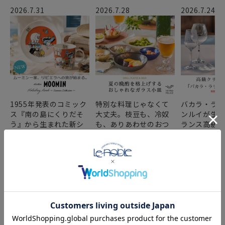
2026.7.31
2026.7.28
2026.7.24
1955年発表のコミック
特別な料理じゃなくて
バカラ・ラ
ス『南の島にくりだそ
大丈夫。枝豆も、冷奴
ンルイが生み
う』から生まれた新シ
も、ありあわせのおつ
ランス高級
リーズ「リビエラ」。
まみもヴェトロフェリ
ガラスの世
地中海沿岸を旅するム
ーチェのガラス小皿に
され続ける
ーミン一家の物語が5年
のせるだけで、いつも
て、卓越した
間にわたり展開され、
の晩酌が、ふっと涼や
美しい輝き
その第1章「ホリデーラ
かな“ごちそう”に。
ください。
ッシュ」が登場しま
す。