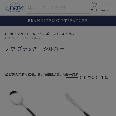
カート
BRAND
ITEM
GIFT
FEATURE
HOME
ブランド一覧
クチポール（ポルトガル）
ナウ ブラック／シルバー
ナウ ブラック／シルバー
並び替え
新着順
価格が安い順
価格が高い順
優先度順
14
件中
1
-
14
件表示