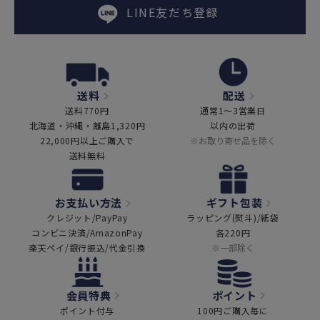
LINE友だち登録
送料
配送
送料770円
通常1～3営業日
北海道・沖縄・離島1,320円
以内の出荷
22,000円以上ご購入で
※お取り寄せ品を除く
送料無料
お支払い方法
ギフト包装
クレジット/PayPay
ラッピング(熨斗)/紙袋
コンビニ決済/AmazonPay
各220円
楽天ペイ/銀行振込/代金引換
※一部除く
会員特典
ポイント
ポイント付与
100円ご購入毎に