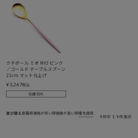
クチポール ミオ MIO ピンク
／ゴールド テーブルスプーン
21cm マット仕上げ
¥
3,267
税込
在庫切れ
並び替え
新着順
価格が安い順
価格が高い順
優先度順
9
件中
1
-
9
件表示