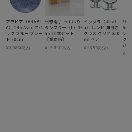
アラビア（ARABI
松徳硝子 うすはり
イッタラ（iittal
リー
A） 24h Avec アベ
タンブラー（L）37
a） レンピ 脚付き
64
ック ブルー プレー
5ml 6本セット
グラス クリア 350
ンデ
ト 20cm
【業務箱】
ml ペア
グ・
70m
¥
3,080
(税込)
¥
15,840
(税込)
¥
4,950
(税込)
¥
11