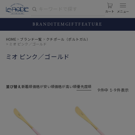
カート
BRAND
ITEM
GIFT
FEATURE
HOME
ブランド一覧
クチポール（ポルトガル）
ミオ ピンク／ゴールド
ミオ ピンク／ゴールド
並び替え
新着順
価格が安い順
価格が高い順
優先度順
9
件中
1
-
9
件表示