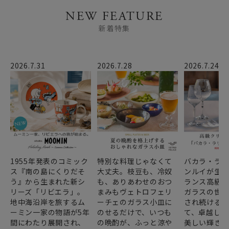
NEW FEATURE
新着特集
2026.7.31
2026.7.28
2026.7.24
1955年発表のコミック
特別な料理じゃなくて
バカラ・ラ
ス『南の島にくりだそ
大丈夫。枝豆も、冷奴
ンルイが生み
う』から生まれた新シ
も、ありあわせのおつ
ランス高級
リーズ「リビエラ」。
まみもヴェトロフェリ
ガラスの世
地中海沿岸を旅するム
ーチェのガラス小皿に
され続ける
ーミン一家の物語が5年
のせるだけで、いつも
て、卓越した
間にわたり展開され、
の晩酌が、ふっと涼や
美しい輝き