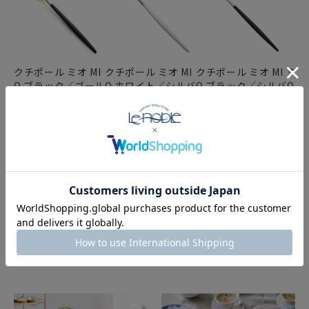
クチポール ミオ MI
クチポール ミオ MI
クチポール ミオ MI
クチ
O ブラック／ゴール
O ホワイト／シルバ
O ブラック／シルバ
O 
ド テーブルスプー
ー テーブルスプー
ー テーブルフォー
ー 
ン 21cm マット仕
ン 21cm マット仕
ク 21.5cm マット
ク 
上げ
上げ
仕上げ
¥
1,
¥
3,168
(税込)
¥
2,178
(税込)
¥
2,079
(税込)
POPULAR BRAND
人気ブランド