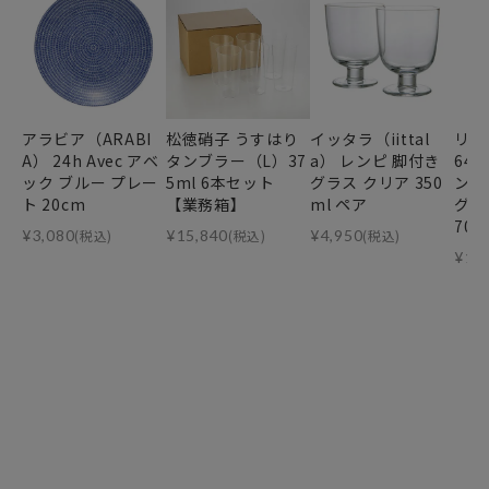
アラビア（ARABI
松徳硝子 うすはり
イッタラ（iittal
リー
A） 24h Avec アベ
タンブラー（L）37
a） レンピ 脚付き
64
ック ブルー プレー
5ml 6本セット
グラス クリア 350
ンデ
ト 20cm
【業務箱】
ml ペア
グ・
70m
¥
3,080
(税込)
¥
15,840
(税込)
¥
4,950
(税込)
¥
11