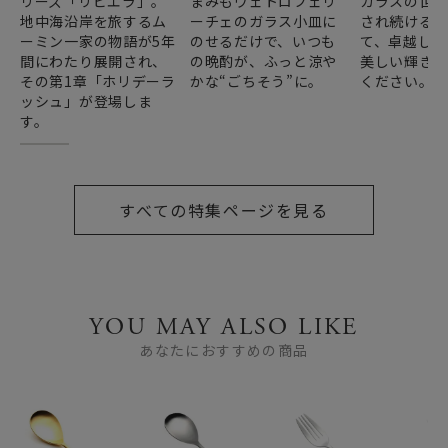
リーズ「リビエラ」。
まみもヴェトロフェリ
ガラスの世
地中海沿岸を旅するム
ーチェのガラス小皿に
され続ける
ーミン一家の物語が5年
のせるだけで、いつも
て、卓越した
間にわたり展開され、
の晩酌が、ふっと涼や
美しい輝き
その第1章「ホリデーラ
かな“ごちそう”に。
ください。
ッシュ」が登場しま
す。
すべての特集ページを見る
YOU MAY ALSO LIKE
あなたにおすすめの商品