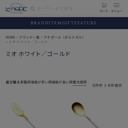
カート
BRAND
ITEM
GIFT
FEATURE
HOME
ブランド一覧
クチポール（ポルトガル）
ミオ ホワイト／ゴールド
ミオ ホワイト／ゴールド
並び替え
新着順
価格が安い順
価格が高い順
優先度順
8
件中
1
-
8
件表示