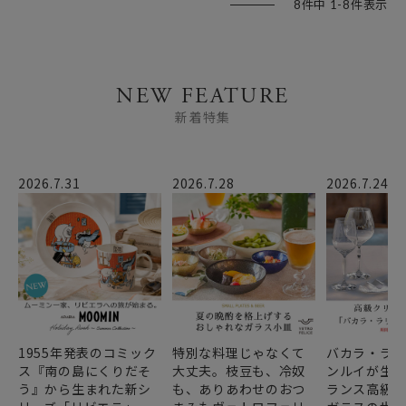
8
件中
1
-
8
件表示
NEW FEATURE
新着特集
2026.7.31
2026.7.28
2026.7.24
1955年発表のコミック
特別な料理じゃなくて
バカラ・ラ
ス『南の島にくりだそ
大丈夫。枝豆も、冷奴
ンルイが生み
う』から生まれた新シ
も、ありあわせのおつ
ランス高級