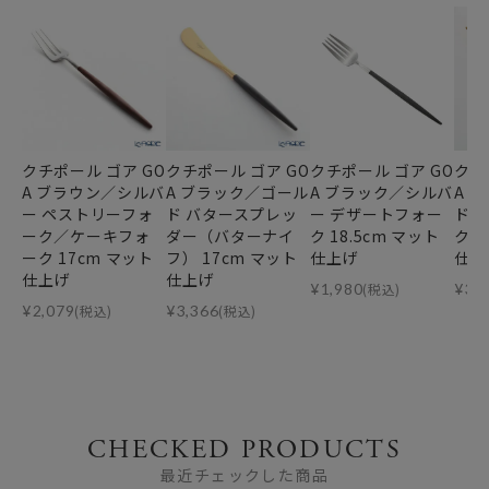
クチポール ゴア GO
クチポール ゴア GO
クチポール ゴア GO
クチ
A ブラウン／シルバ
A ブラック／ゴール
A ブラック／シルバ
A 
ー ペストリーフォ
ド バタースプレッ
ー デザートフォー
ド 
ーク／ケーキフォ
ダー（バターナイ
ク 18.5cm マット
ク 1
ーク 17cm マット
フ） 17cm マット
仕上げ
仕上
仕上げ
仕上げ
¥
1,980
(税込)
¥
3,
¥
2,079
(税込)
¥
3,366
(税込)
CHECKED PRODUCTS
最近チェックした商品