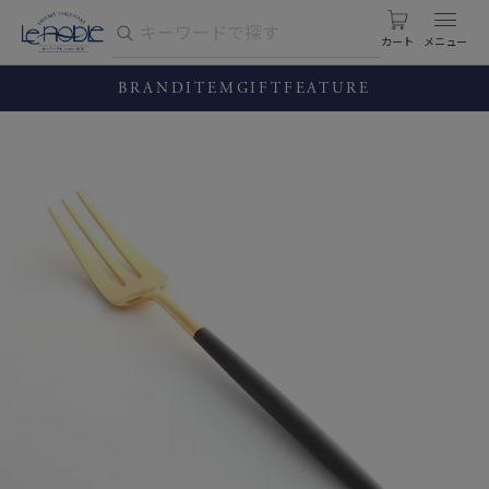
カート
BRAND
ITEM
GIFT
FEATURE