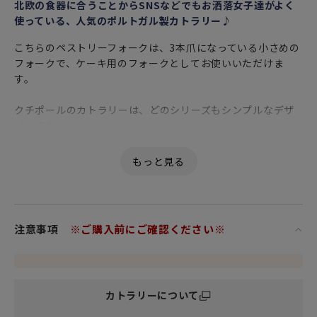
北欧の食器に合うことからSNSなどでもお洒落女子達がよく
使っている、人気のポルトガル製カトラリー♪
こちらのペストリーフォークは、3本爪になっている小さめの
フォークで、ケーキ用のフォークとしてお使いいただけま
す。
クチポールのカトラリーは、どのシリーズもシンプルなデザ
インです。
モダンな雰囲気やクラシカルなイメージのシリーズでも、ど
こかナチュラルな空気感を漂わせています。
「GOA（ゴア）」シリーズは、極細の柄のラインと丸く繊細
なデザインとの絶妙なバランスがエレガントさを引き立てて
います。
注意事項
※ご購入前にご確認ください※
手に取ったときの軽さ、そして細さには誰もが驚いてしまい
ます。
北欧などの洋食器だけではなく繊細な和食器とも相性が良
い、合わせる食器を選ばないGOAは、オリジナリティーに溢
カトラリーについて
れるラインと手作業ならではの独特なカッティングが施さ
れ、そのデザイン性だけでなく使い心地にもこだわって作ら