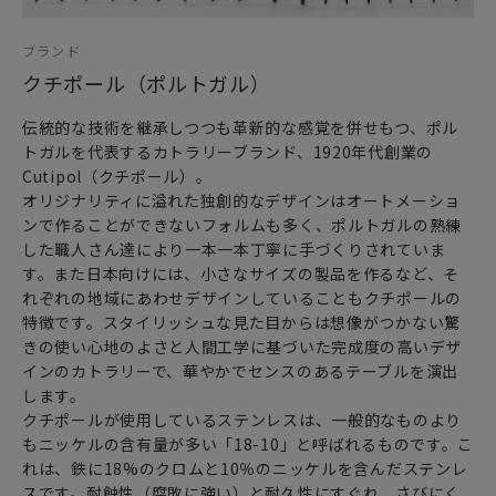
ブランド
クチポール（ポルトガル）
伝統的な技術を継承しつつも革新的な感覚を併せもつ、ポル
トガルを代表するカトラリーブランド、1920年代創業の
Cutipol（クチポール）。
オリジナリティに溢れた独創的なデザインはオートメーショ
ンで作ることができないフォルムも多く、ポルトガルの熟練
した職人さん達により一本一本丁寧に手づくりされていま
す。また日本向けには、小さなサイズの製品を作るなど、そ
れぞれの地域にあわせデザインしていることもクチポールの
特徴です。スタイリッシュな見た目からは想像がつかない驚
きの使い心地のよさと人間工学に基づいた完成度の高いデザ
インのカトラリーで、華やかでセンスのあるテーブルを演出
します。
クチポールが使用しているステンレスは、一般的なものより
もニッケルの含有量が多い「18-10」と呼ばれるものです。こ
れは、鉄に18%のクロムと10％のニッケルを含んだステンレ
スです。耐蝕性（腐敗に強い）と耐久性にすぐれ、さびにく