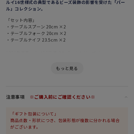
ルイ16世様式の典型であるビーズ装飾の影響を受けた「パー
ル」コレクション。
「セット内容」
・テーブルスプーン 20cm ×2
・テーブルフォーク 20cm ×2
・テーブルナイフ 23.5cm ×2
1876年発表・ルイ16世様式のパールシリーズは
ルイ16世様式の銀細工の典型的なモチーフである掘り込まれ
た半球の珠が特徴。
この流れるような浮き彫りによるパールの装飾（デミリリー
フ）は
18世紀の銀細工の典型的な装飾でした。
まるでパールのネックレスが、カトラリーの輪郭を鮮やかに
注意事項
※ご購入前にご確認ください※
縁取っているようです。
こちらは、クリストフル シルバー製のパールシリーズのステ
「ギフト包装について」
ンレスタイプです。
商品点数・形状につき、包装形態が複数に分かれる場合
ステンレスの中でも、非常に質が良くシルバーの様な重厚感
がございます。
と使い心地を感じることができます。