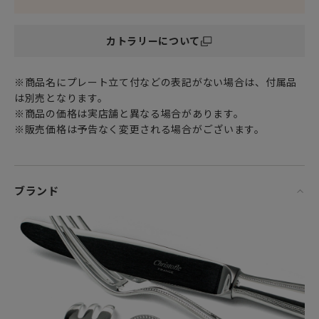
クリストフル ステンレス製カトラリーは
カトラリーについて
デザイン性も優れているのが特徴で
年齢に左右されず幅広い層に親しんでいただけます。
※商品名にプレート立て付などの表記がない場合は、付属品
は別売となります。
優美なフォルム、快い重み、そして穏やかな純白の輝きで、
※商品の価格は実店舗と異なる場合があります。
世界中の王室に愛され続ける
※販売価格は予告なく変更される場合がございます。
フランス老舗シルバーウェア（銀食器）ブランド「クリスト
フル」。
クリストフルのカトラリーは、フランスのエレガントさとお
ブランド
もてなしの象徴として
テーブルコーディネートに優雅で上質の空間をもたらしてく
れます。