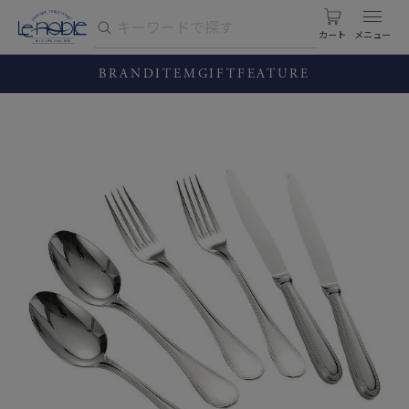
カート
BRAND
ITEM
GIFT
FEATURE