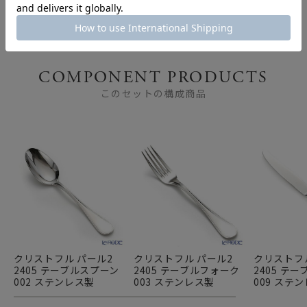
COMPONENT PRODUCTS
このセットの構成商品
クリストフル パール2
クリストフル パール2
クリストフ
2405 テーブルスプーン
2405 テーブルフォーク
2405 テ
002 ステンレス製
003 ステンレス製
009 ステ