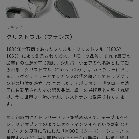
ブランド
クリストフル（フランス）
1830年宝石商であったシャルル・クリストフル（1805?
1863）により創業されて以来、「唯一の品質、それは最高の
品質」の理念を守り続け、シルバーウェアの代名詞として知
られる「クリストフル（Christofle）」。カトラリーにおけ
る、ラグジュアリーとエレガンスの代名詞としてトップブラ
ンドの地位を確立してきました。ナポレオン三世やローマ法
王にも愛用されたその銀製品は、卓上の芸術品とも称され続
け、今も世界の一流ホテル、レストランで愛用されていま
す。
輝く卵の中にカトラリーセットを詰め込んで、テーブルへイ
ンテリアオブジェのようにセッティングするという斬新なア
イディアを見事に形にした「MOOD（ムード）」シリーズ を
発表するなど、常に革新的なアイテムの発掘にも挑戦し続け