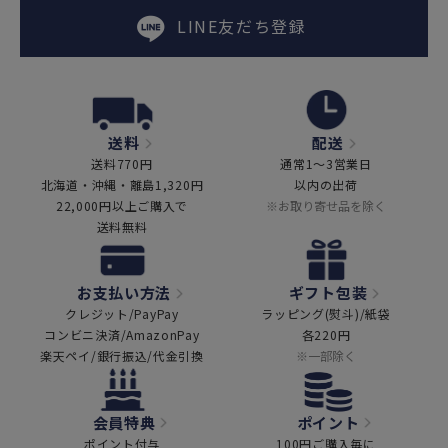
LINE友だち登録
送料
配送
送料770円
通常1～3営業日
北海道・沖縄・離島1,320円
以内の出荷
22,000円以上ご購入で
※お取り寄せ品を除く
送料無料
お支払い方法
ギフト包装
クレジット/PayPay
ラッピング(熨斗)/紙袋
コンビニ決済/AmazonPay
各220円
楽天ペイ/銀行振込/代金引換
※一部除く
会員特典
ポイント
ポイント付与
100円ご購入毎に