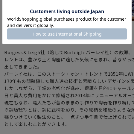
ブランド
バーレイ（イギリス）
Burgess＆Leigh社（略してBurleigh-バーレイ社）の
レントは、豊かな土と陶器に適した気候に恵まれ、昔ながら
出してきました。
バーレイ社は、このストーク・オン・トレントで1851年にWilli
170年もの間熟練した職人達の技術と素晴らしい デザインを
しかしながら、工場の老朽化が進み、保護を目的にチャール
日と莫大な費用をかけて修繕され2014年にリニューアルオー
現在もなお、職人たちが昔のままの手作りで陶器を作り続け
※銅版転写とは、銅に絵柄を彫り、その絵柄を和紙のような
張りつけていく製法のこと。一点ずつ手作業で仕上げられて
として楽しむことができます。