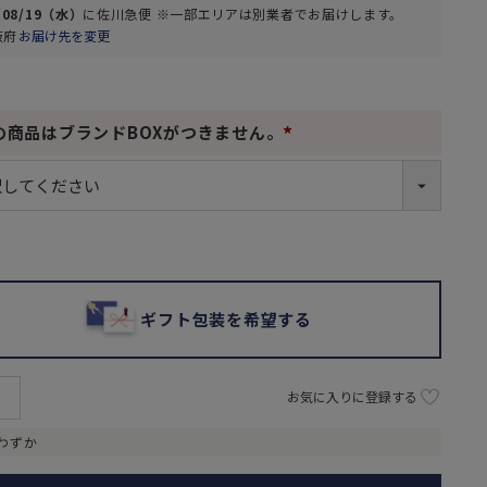
/08/19（水）
に
佐川急便 ※一部エリアは別業者
でお届けします。
阪府
お届け先を変更
の商品はブランドBOXがつきません。
(
必
須
)
ギフト包装を希望する
お気に入りに登録する
わずか