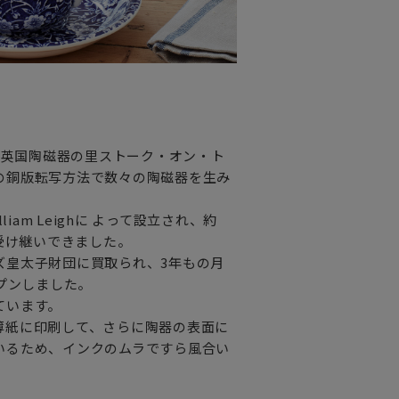
故郷、 英国陶磁器の里ストーク・オン・ト
の銅版転写方法で数々の陶磁器を生み
am Leighに よって設立され、約
受け継いできました。
ズ皇太子財団に買取られ、3年もの月
プンしました。
ています。
薄紙に印刷して、さらに陶器の表面に
いるため、インクのムラですら風合い