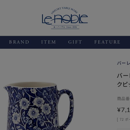
BRAND
ITEM
GIFT
FEATURE
バー
バー
クピ
商品番
¥
7,
[
72
ポ