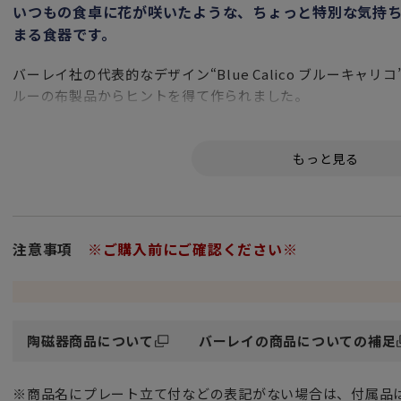
いつもの食卓に花が咲いたような、ちょっと特別な気持
まる食器です。
バーレイ社の代表的なデザイン“Blue Calico ブルーキャ
ルーの布製品からヒントを得て作られました。
イギリスのよくあるカントリーサイドの雰囲気をまとったブ
ィーシーンにも両方で使える万能アイテムです。
鮮やかなブルー＆ホワイトは、日本の食卓にもなじみやすい
注意事項
※ご購入前にご確認ください※
陶磁器商品について
バーレイの商品についての補足
※商品名にプレート立て付などの表記がない場合は、付属品