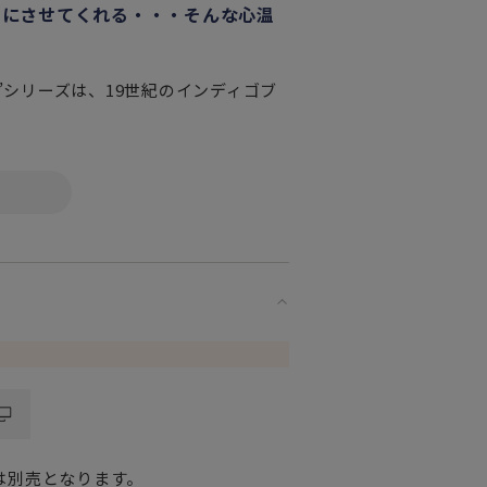
ちにさせてくれる・・・そんな心温
リコ”シリーズは、19世紀のインディゴブ
ルーの花柄は、カジュアルにもパーテ
カラーです。
は別売となります。