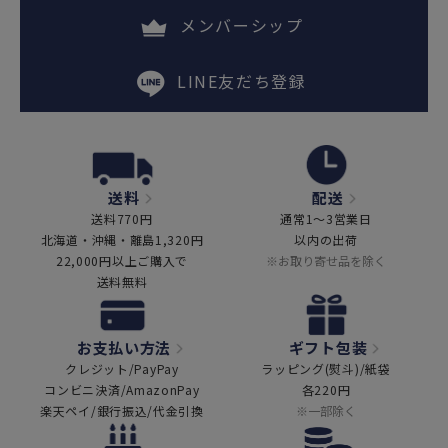
メンバーシップ
LINE友だち登録
送料
配送
送料770円
通常1～3営業日
北海道・沖縄・離島1,320円
以内の出荷
22,000円以上ご購入で
※お取り寄せ品を除く
送料無料
お支払い方法
ギフト包装
クレジット/PayPay
ラッピング(熨斗)/紙袋
コンビニ決済/AmazonPay
各220円
楽天ペイ/銀行振込/代金引換
※一部除く