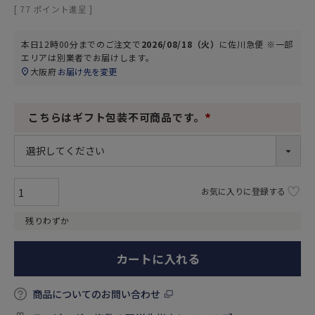
[
77
ポイント進呈 ]
本日
12時00分
までのご注文で
2026/08/18（火）
に
佐川急便 ※一部
エリアは別業者
でお届けします。
大阪府
お届け先を変更
こちらはギフト包装不可商品です。
(
必
須
)
お気に入りに登録する
残りわずか
カートに入れる
商品についてのお問い合わせ