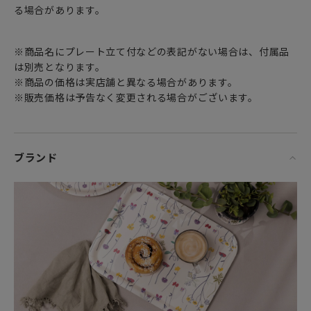
The Pattern Agency Meyerinksは
る場合があります。
花柄のダイナミックな構図とコントラストが目を惹くデザイ
ンです。
シックでアクセントになる柄がお好きな方にぴったりです。
※商品名にプレート立て付などの表記がない場合は、付属品
は別売となります。
「製品仕様」
※商品の価格は実店舗と異なる場合があります。
・素材：バーチべニア（メラミンコーティング）
※販売価格は予告なく変更される場合がございます。
・原産国：スウェーデン
「取扱い上の注意点」
・食器洗い乾燥機でのご使用はOKです。
ブランド
・オーブン、電子レンジ、直火や火のそばに置かないでくだ
さい。
・たわしや磨き粉を使用すると傷が付くことがあるので使用
しないでください。