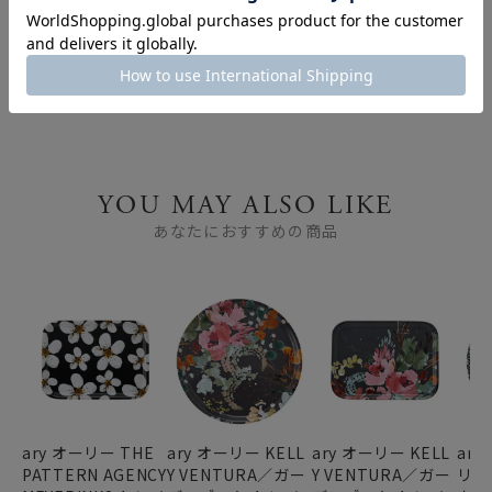
バーチべニアを使ったト
レイ ary（オーリー）
YOU MAY ALSO LIKE
あなたにおすすめの商品
ary オーリー THE
ary オーリー KELL
ary オーリー KELL
ar
PATTERN AGENCY
Y VENTURA／ガー
Y VENTURA／ガー
リア