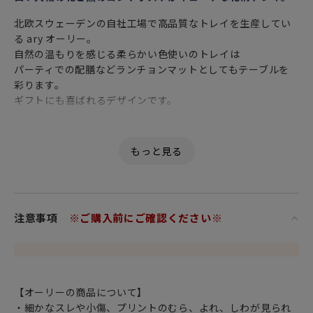
北欧スウェーデンの自社工場で高品質なトレイを生産してい
る ary オーリー。
自然の温もりを感じる柔らかい色使いのトレイは
パーティでの配膳などランチョンマットとしてもテーブルを
彩ります。
ギフトにも喜ばれるデザインです。
軽くて丈夫な上、食器洗い乾燥機や水洗いが出来るため
いつも清潔に保つことができ、食べこぼしも簡単にささっと
取り除けます。
直径38cmのラウンドトレイはたくさんの飲み物を運びたいと
きに使ったり
注意事項
※ご購入前にご確認ください※
一人分のちょっとした食事をまとめて運んでトレイのまま食
べることができます。
食べ終わった後もそのまま洗い場に運ぶだけなので
ランチョンマットのように使っていただくのもおすすめで
す。
【オーリーの商品について】
・細かなスレや小傷、プリントのむら、よれ、しわが見られ