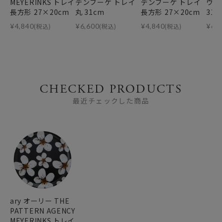
MEYERINKS トレイ
デンブーケ トレイ
デンブーケ トレイ
ウィ
長方形 27×20cm
丸 31cm
長方形 27×20cm
31c
¥
4,840
(税込)
¥
6,600
(税込)
¥
4,840
(税込)
¥
6,
CHECKED PRODUCTS
最近チェックした商品
ary オーリー THE
PATTERN AGENCY
MEYERINKS トレイ