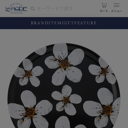
カート
BRAND
ITEM
GIFT
FEATURE