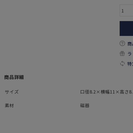
商
ラ
特
商品詳細
サイズ
口径8.2×横幅11×高さ8.
素材
磁器