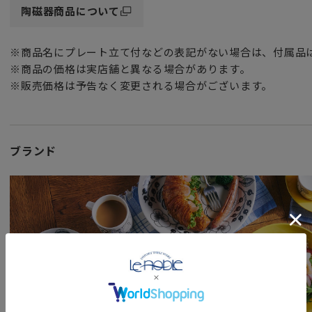
ハンドル部分が丸く大きめなので
陶磁器商品について
しっかりと握れて男性でも女性でも持ちやすいシェイプです
※商品名にプレート立て付などの表記がない場合は、付属品
ほっとひと息つく自分だけのティータイムやコーヒータイム
※商品の価格は実店舗と異なる場合があります。
家族や恋人との団らん、朝食といった食事のシーンなど
※販売価格は予告なく変更される場合がございます。
北欧グッズでほっこりあたたかみのあるひとときをぜひお過
キッチンにさりげなく一輪挿しのフラワーベース（花瓶）と
カップボードにオブジェとして飾っていただくだけで
ブランド
フィンランドを訪れた気分をお楽しみ頂ける可愛いデザイン
女性・男性にかかわらず、日頃お世話になっている方、大切
特別な記念日に心を込めた上品な贈り物、お祝いのギフトや
頑張った自分へのご褒美としても最適です。
「ご使用上の注意」
電子レンジ・オーブン・食器洗い乾燥機・フリーザーでの使用
ません。）