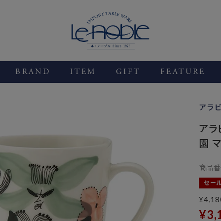
BRAND
ITEM
GIFT
FEATURE
アラ
アラ
園 マ
商品番
セー
¥
4,18
¥
3,