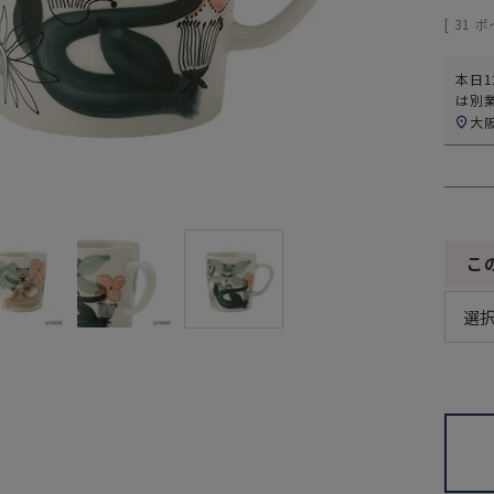
[
31
ポ
本日
1
は別
大
こ