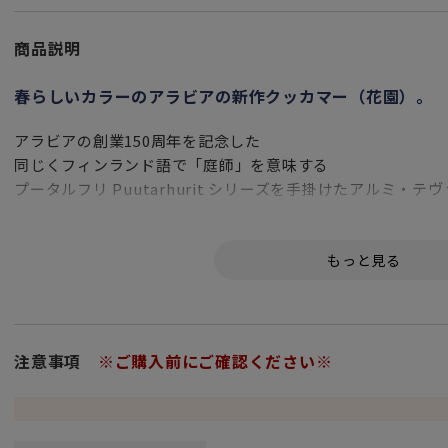
商品説明
春らしいカラーのアラビアの新作クッカマー（花園）。
アラビアの創業150周年を記念した
同じくフィンランド語で「庭師」を意味する
プータルフリ Puutarhurit シリーズを手掛けたアルミ・
水彩画のようなタッチと手描きのラインで表現された花々は
様々な表情を覗かせるキャラクターたちで
遊び心あふれる楽しいテーブルウェアです。
ダイナミックさの中にも繊細なニュアンスも盛り込まれてお
オリジナリティあふれる魅力的な逸品です。
楽しくそして美しく、あなたの日常を彩ってくれることでし
注意事項
※ご購入前にご確認ください※
ベーシックな形状で持ちやすく
寸胴タイプで安定感のあるマグカップ 300mlは