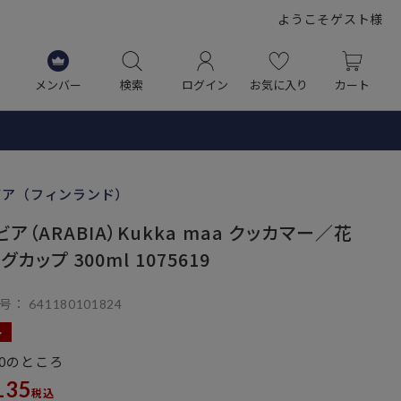
ようこそゲスト様
メンバー
検索
ログイン
お気に入り
カート
ビア（フィンランド）
ビア（ARABIA）Kukka maa クッカマー／花
グカップ 300ml 1075619
号
641180101824
ル
のところ
0
135
税込