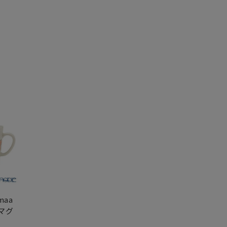
maa
マグ