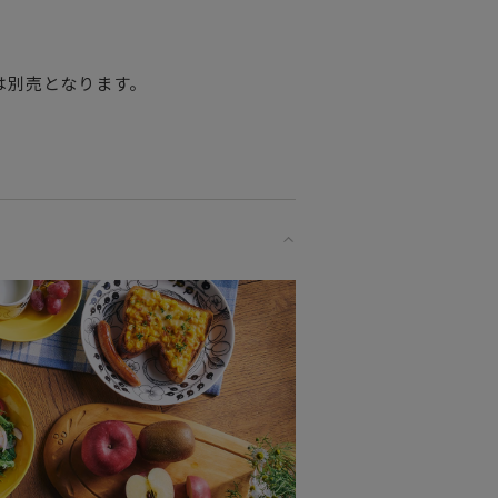
。
は別売となります。
に
ごしください。
して置いたり
です。
な方へ
プレゼントだけでなく
OKです。（直火にはご使用いただけ