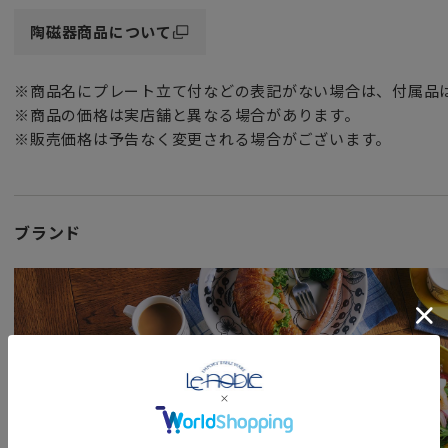
そして食洗機や電子レンジ対応と、機能面でも大満足なシリ
陶磁器商品について
日本人の食卓になじむ、和洋中問わず使いやすい
※商品名にプレート立て付などの表記がない場合は、付属品
さまざまなサイズ・形のプレートやボウル、マグ、箸置きセ
※商品の価格は実店舗と異なる場合があります。
展開されています。
※販売価格は予告なく変更される場合がございます。
日常をさりげなく彩り、気持ちを盛り上げてくれる
「ムーミン アラビア」の「Haru」コレクション。
おにぎりやパスタ、スイーツから韓国料理まで
ブランド
どんな料理を盛り付けても素敵にまとまる万能アイテムシリ
かわいい形の変形小皿は
小ぶりな分、収納スペースも取らず、お手軽に揃えられるこ
コレクターアイテムとしても最近人気を集めています。
お醤油皿やちょっとした副菜だけでなく、もちろん薬味皿と
カラフルなマカロンやクッキーなどのお菓子やおやつを入れ
コーヒーや紅茶に使う砂糖やミルクを置くトレイとしても。
他にも、箸置きやカトラリーレストにする使い方もあります