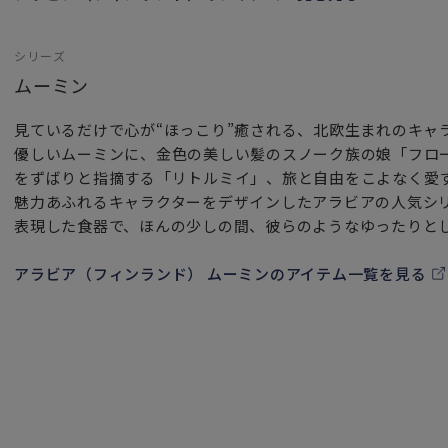
欧インテリアの必須アイテムです。
シリーズ
「ご使用上の注意」
ムーミン
電子レンジ・オーブン・食器洗い乾燥機・フリーザーでの使用
ません。）
見ているだけで心が“ほっこり”癒される、北欧生まれのキャ
優しいムーミンに、金色の美しい髪のスノーク族の娘「フロ
をずばりと指摘する「リトルミイ」、旅と自由をこよなく愛
魅力あふれるキャラクターをデザインしたアラビアの人気シ
表現した食器で、ほんの少しの間、彼らのようなゆったりと
アラビア（フィンランド） ムーミンのアイテム一覧を見る