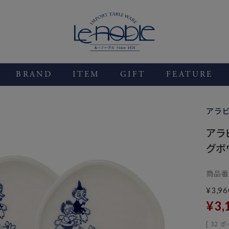
BRAND
ITEM
GIFT
FEATURE
アラ
アラ
グボウ
商品番
¥
3,96
¥
3,
[
32
ポ