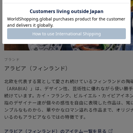
豆皿は和食器、洋食器を問わず、様々なジャンルの食器との
テーブルコーディネートの強い味方です。
ぜひあなただけの自由な発想で使ってみてください。
いつものごはんの時間をもっとおいしく、もっと楽しく賑や
心を癒やすムーミンたちの食器で、心地いいお食事時間を過
カップボードにオブジェとして飾っていただくだけで
ブランド
ムーミン谷を訪れた気分をお楽しみ頂ける可愛いデザインで
アラビア（フィンランド）
女性・男性にかかわらず、日頃お世話になっている方、大切
北欧を代表する窯として愛され続けているフィンランドの陶
特別な記念日の心を込めた上品な贈り物や
（ARABIA）」は、デザイン性、芸術性に優れながら使い勝
お祝いのギフトやプレゼントとしてだけでなく
続けています。カイ・フランク、ビルイエル・カイピアイネ
頑張った自分へのご褒美としても最適です。
指のデザイナー達が個々の感性を自由に表現した作品は、常
ンプルなものから、華やかなロマン溢れる作品まで、オリジ
フィンランド、スウェーデン、ノルウェー、デンマークなど
いるのもアラビアならではの特徴です。
れる北欧雑貨を中心とした北欧家具や北欧食器達。フィンラ
ンド最大の窯である“アラビア（ARABIA）”社のテーブルウ
アラビア（フィンランド）のアイテム一覧を見る