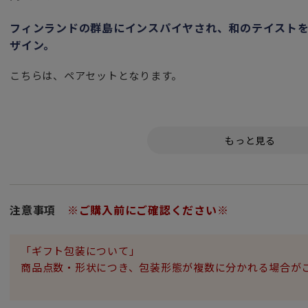
フィンランドの群島にインスパイヤされ、和のテイスト
ザイン。
こちらは、ペアセットとなります。
和のテイストを取り入れ、どんな食事シーンにも合う
テーブルセッティングを演出してくれる、日本とフィンラン
コレクション名の「Haru」は、ムーミンの原作者であるト
夏によく過ごしたフィンランドの南海岸にある島「クルーヴ
インスピレーションを得て名付けられました。
注意事項
※ご購入前にご確認ください※
フィンランドを拠点に幅広い分野で活躍するデザイナー
新留直人（にいどめ なおと）氏と
「ギフト包装について」
陶芸家 ナタリー・ラウテンバッハー氏が共同でデザインしま
商品点数・形状につき、包装形態が複数に分かれる場合が
ムーミン谷のキャラクターたちの個性や物語のストーリー性
心がほっこりするデザインや、日常使いしやすい軽量で丈夫