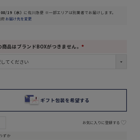
/08/19（水）
に
佐川急便 ※一部エリアは別業者
でお届けします。
阪府
お届け先を変更
の商品はブランドBOXがつきません。
(
必
須
)
ギフト包装を希望する
お気に入りに登録する
わずか