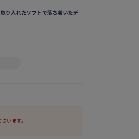
を取り入れたソフトで落ち着いたデ
ドの融合をぜひお楽しみください。
ーベ・ヤンソンが
ハル島」から
した。
ございます。
を反映した
な素材