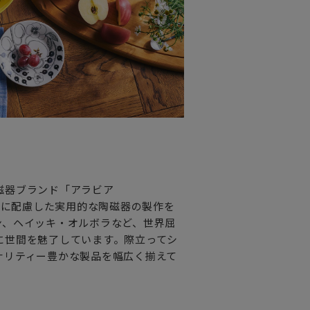
相性も抜群。
かに。
ごしましょう。
す。
な方へ
磁器ブランド「アラビア
手に配慮した実用的な陶磁器の製作を
ン、ヘイッキ・オルボラなど、世界屈
に世間を魅了しています。際立ってシ
ナリティー豊かな製品を幅広く揃えて
、北欧（北部ヨーロッパ）で広くみら
ンドの大自然で育まれ、またフィンラ
ェア“北欧食器”は、言わずと知れた北