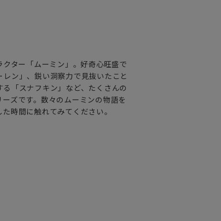
OKです。（直火にはご使用いただけ
ラクター「ムーミン」。好奇心旺盛で
ーレン」、鋭い洞察力で見抜いたこと
する「スナフキン」など、たくさんの
リーズです。数々のムーミンの物語を
した時間に触れてみてください。