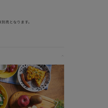
ーズです。
は別売となります。
ットなどで
ーズです。
とから
しても大活躍します。
る小皿として使うのもありです。
。