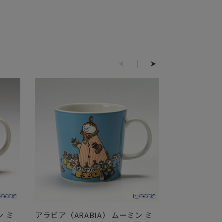
ン ミ
アラビア（ARABIA） ムーミン ミ
アラビア（AR