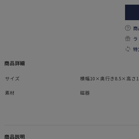
商
ラ
特
商品詳細
サイズ
横幅10×奥行き8.5×高さ1.
素材
磁器
商品説明