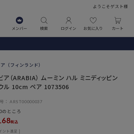
ようこそゲスト様
メンバー
検索
ログイン
お気に入り
カート
ビア（フィンランド）
ビア（ARABIA） ムーミン ハル ミニディッピン
ル 10cm ペア 1073506
号
ARST00000037
のところ
0
168
税込
イント進呈 ]