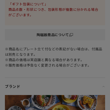
夏によく過ごしたフィンランドの南海岸にある島「クルーヴ
「ギフト包装について」
ハル島」から
商品点数・形状につき、包装形態が複数に分かれる場合
インスピレーションを得て名付けられました。
がございます。
フィンランドを拠点に幅広い分野で活躍するデザイナー
新留直人（にいどめ なおと）氏と
陶磁器商品について
陶芸家 ナタリー・ラウテンバッハー氏が共同でデザインしま
した。
※商品名にプレート立て付などの表記がない場合は、付属品
ムーミン谷のキャラクターたちの個性や物語のストーリー性
は別売となります。
を反映した
※商品の価格は実店舗と異なる場合があります。
心がほっこりするデザインや、日常使いしやすい軽量で丈夫
※販売価格は予告なく変更される場合がございます。
な素材
そして食洗機や電子レンジ対応と、機能面でも大満足なシリ
ーズです。
ブランド
日本人の食卓になじむ、和洋中問わず使いやすい
さまざまなサイズ・形のプレートやボウル、マグ、箸置きセ
ットなどで
展開されています。