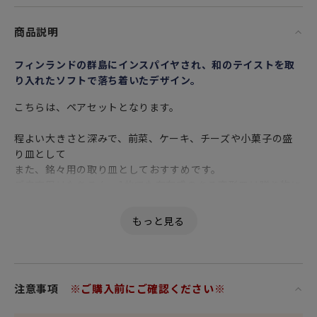
商品説明
フィンランドの群島にインスパイヤされ、和のテイストを取
り入れたソフトで落ち着いたデザイン。
こちらは、ペアセットとなります。
程よい大きさと深みで、前菜、ケーキ、チーズや小菓子の盛
り皿として
また、銘々用の取り皿としておすすめです。
ご自宅用はもちろん、1枚でも存在感のある変形皿は贈り物に
も最適です。
和のテイストを取り入れ、どんな食事シーンにも合う
テーブルセッティングを演出してくれる、日本とフィンラン
ドの融合をぜひお楽しみください。
注意事項
※ご購入前にご確認ください※
コレクション名の「Haru」は、ムーミンの原作者であるトー
ベ・ヤンソンが