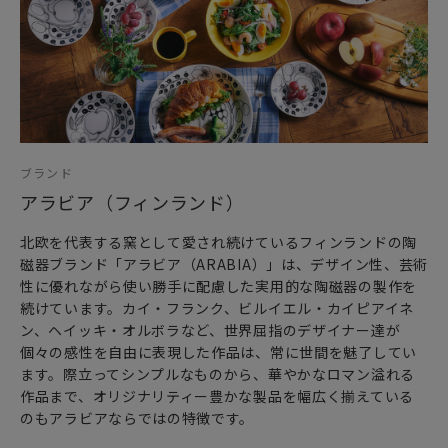
日常をさりげなく彩り、気持ちを盛り上げてくれる
「ムーミン アラビア」の「Haru」コレクション。
おにぎりやパスタ、スイーツから韓国料理まで
どんな料理を盛り付けても素敵にまとまる万能アイテムシリ
ーズです。
いつものごはんの時間をもっとおいしく、もっと楽しく賑や
ブランド
かに。
アラビア（フィンランド）
心を癒やすムーミンたちの食器で、心地いいお食事時間を過
ごしましょう。
北欧を代表する窯として愛され続けているフィンランドの陶
磁器ブランド「アラビア（ARABIA）」は、デザイン性、芸術
カップボードにオブジェとして飾っていただくだけで
性に優れながら使い勝手に配慮した実用的な陶磁器の製作を
ムーミン谷を訪れた気分をお楽しみ頂ける可愛いデザインで
続けています。カイ・フランク、ビルイエル・カイピアイネ
す。
ン、ヘイッキ・オルボラなど、世界屈指のデザイナー達が
個々の感性を自由に表現した作品は、常に世間を魅了してい
女性・男性にかかわらず、日頃お世話になっている方、大切
ます。際立ってシンプルなものから、華やかなロマン溢れる
な方へ
作品まで、オリジナリティー豊かな製品を幅広く揃えている
特別な記念日の心を込めた上品な贈り物や
のもアラビアならではの特徴です。
お祝いのギフトやプレゼントとしてだけでなく
頑張った自分へのご褒美としても最適です。