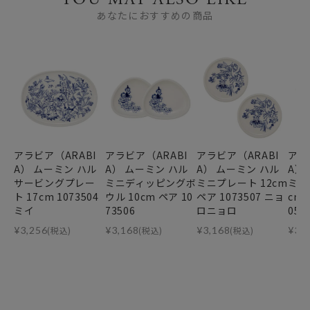
あなたにおすすめの商品
アラビア（ARABI
アラビア（ARABI
アラビア（ARABI
アラ
A） ムーミン ハル
A） ムーミン ハル
A） ムーミン ハル
A）
サービングプレー
ミニディッピングボ
ミニプレート 12cm
ミン
ト 17cm 1073504
ウル 10cm ペア 10
ペア 1073507 ニョ
cm
ミイ
73506
ロニョロ
057
¥
3,256
(税込)
¥
3,168
(税込)
¥
3,168
(税込)
¥
3,