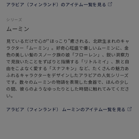
アラビア（フィンランド）のアイテム一覧を見る
フィンランド、スウェーデン、ノルウェー、デンマークな
ど、北欧（北部ヨーロッパ）で広くみられる北欧雑貨を中心
シリーズ
とした北欧家具や北欧食器達。フィンランドの大自然で育ま
ムーミン
れ、またフィンランド最大の窯である“アラビア
（ARABIA）”社のテーブルウェア“北欧食器”は、言わずと知
見ているだけで心が“ほっこり”癒される、北欧生まれのキャ
れた北欧インテリアの必須アイテムです。
ラクター「ムーミン」。好奇心旺盛で優しいムーミンに、金
色の美しい髪のスノーク族の娘「フローレン」、鋭い洞察力
「ご使用上の注意」
で見抜いたことをずばりと指摘する「リトルミイ」、旅と自
電子レンジ・オーブン・食器洗い乾燥機・フリーザーでの使
由をこよなく愛する「スナフキン」など、たくさんの魅力あ
用OKです。（直火にはご使用いただけません。）
ふれるキャラクターをデザインしたアラビアの人気シリーズ
です。数々のムーミンの物語を表現した食器で、ほんの少し
の間、彼らのようなゆったりとした時間に触れてみてくださ
い。
アラビア（フィンランド） ムーミンのアイテム一覧を見る