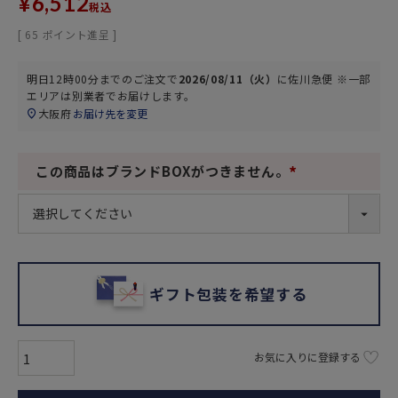
¥
6,512
税込
[
65
ポイント進呈 ]
明日
12時00分
までのご注文で
2026/08/11（火）
に
佐川急便 ※一部
エリアは別業者
でお届けします。
大阪府
お届け先を変更
この商品はブランドBOXがつきません。
(
必
須
)
ギフト包装を希望する
お気に入りに登録する