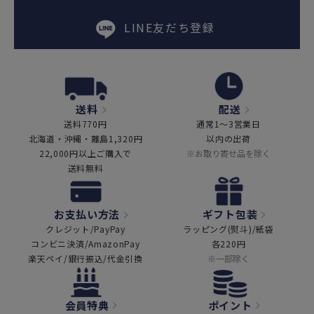
LINE友だち登録
送料
配送
送料770円
通常1～3営業日
北海道・沖縄・離島1,320円
以内の出荷
22,000円以上ご購入で
※お取り寄せ品を除く
送料無料
お支払い方法
ギフト包装
クレジット/PayPay
ラッピング(熨斗)/紙袋
コンビニ決済/AmazonPay
各220円
楽天ペイ/銀行振込/代金引換
※一部除く
会員特典
ポイント