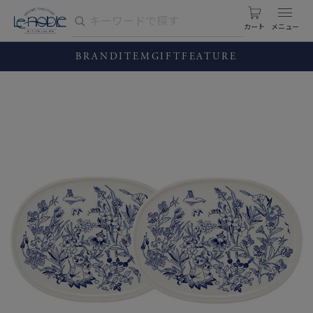
カート
BRAND
ITEM
GIFT
FEATURE