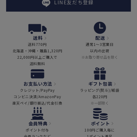
LINE友だち登録
送料
配送
送料770円
通常1～3営業日
北海道・沖縄・離島1,320円
以内の出荷
22,000円以上ご購入で
※お取り寄せ品を除く
送料無料
お支払い方法
ギフト包装
クレジット/PayPay
ラッピング(熨斗)/紙袋
コンビニ決済/AmazonPay
各220円
楽天ペイ/銀行振込/代金引換
※一部除く
会員特典
ポイント
ポイント付与
100円ご購入毎に
会員ランクなど
1ポイント進呈