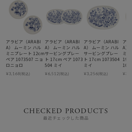
アラビア（ARABI
アラビア（ARABI
アラビア（ARABI
アラ
A） ムーミン ハル
A） ムーミン ハル
A） ムーミン ハル
A）
ミニプレート 12cm
サービングプレー
サービングプレー
ミン
ペア 1073507 ニョ
ト 17cm ペア 1073
ト 17cm 1073504
19
ロニョロ
504 ミイ
ミイ
105
¥
3,168
(税込)
¥
6,512
(税込)
¥
3,256
(税込)
¥
3,
CHECKED PRODUCTS
最近チェックした商品