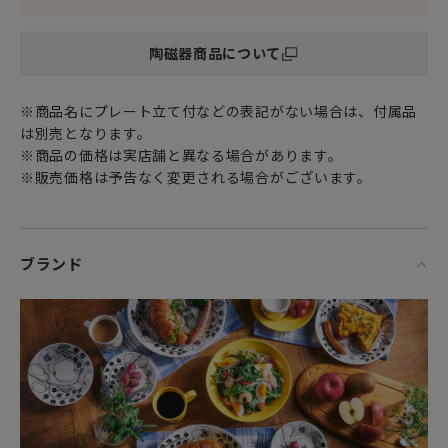
ムーミン谷のキャラクターたちの個性や物語のストーリー性
陶磁器商品について
を反映した
心がほっこりするデザインや、日常使いしやすい軽量で丈夫
な素材
※商品名にプレート立て付などの表記がない場合は、付属品
そして食洗機や電子レンジ対応と、機能面でも大満足なシリ
は別売となります。
ーズです。
※商品の価格は実店舗と異なる場合があります。
※販売価格は予告なく変更される場合がございます。
日本人の食卓になじむ、和洋中問わず使いやすい
さまざまなサイズ・形のプレートやボウル、マグ、箸置きセ
ットなどで
展開されています。
ブランド
日常をさりげなく彩り、気持ちを盛り上げてくれる
「ムーミン アラビア」の「Haru」コレクション。
おにぎりやパスタ、スイーツから韓国料理まで
どんな料理を盛り付けても素敵にまとまる万能アイテムシリ
ーズです。
いつものごはんの時間をもっとおいしく、もっと楽しく賑や