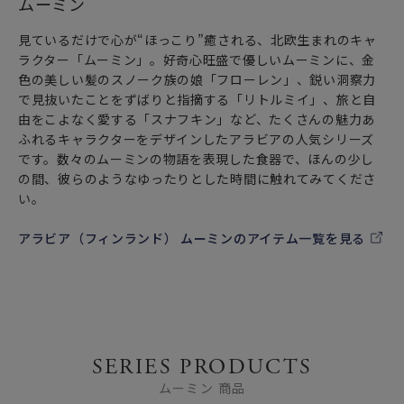
ムーミン
カップボードにオブジェとして飾っていただくだけで
ムーミン谷を訪れた気分をお楽しみ頂ける可愛いデザインで
見ているだけで心が“ほっこり”癒される、北欧生まれのキャ
す。
ラクター「ムーミン」。好奇心旺盛で優しいムーミンに、金
色の美しい髪のスノーク族の娘「フローレン」、鋭い洞察力
女性・男性にかかわらず、日頃お世話になっている方、大切
で見抜いたことをずばりと指摘する「リトルミイ」、旅と自
な方へ
由をこよなく愛する「スナフキン」など、たくさんの魅力あ
特別な記念日の心を込めた上品な贈り物や
ふれるキャラクターをデザインしたアラビアの人気シリーズ
お祝いのギフトやプレゼントとしてだけでなく
です。数々のムーミンの物語を表現した食器で、ほんの少し
頑張った自分へのご褒美としても最適です。
の間、彼らのようなゆったりとした時間に触れてみてくださ
い。
フィンランド、スウェーデン、ノルウェー、デンマークな
ど、北欧（北部ヨーロッパ）で広くみられる北欧雑貨を中心
アラビア（フィンランド） ムーミンのアイテム一覧を見る
とした北欧家具や北欧食器達。フィンランドの大自然で育ま
れ、またフィンランド最大の窯である“アラビア
（ARABIA）”社のテーブルウェア“北欧食器”は、言わずと知
れた北欧インテリアの必須アイテムです。
「ご使用上の注意」
SERIES PRODUCTS
電子レンジ・オーブン・食器洗い乾燥機・フリーザーでの使
ムーミン 商品
用OKです。（直火にはご使用いただけません。）