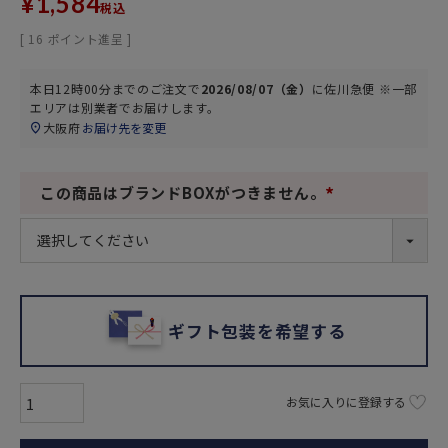
¥
1,584
税込
[
16
ポイント進呈 ]
本日
12時00分
までのご注文で
2026/08/07（金）
に
佐川急便 ※一部
エリアは別業者
でお届けします。
大阪府
お届け先を変更
この商品はブランドBOXがつきません。
(
必
須
)
ギフト包装を希望する
お気に入りに登録する