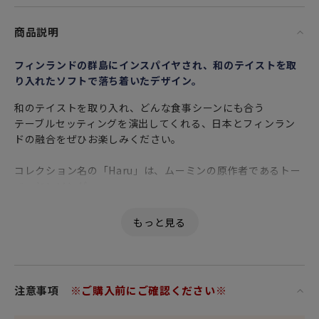
商品説明
フィンランドの群島にインスパイヤされ、和のテイストを取
り入れたソフトで落ち着いたデザイン。
和のテイストを取り入れ、どんな食事シーンにも合う
テーブルセッティングを演出してくれる、日本とフィンラン
ドの融合をぜひお楽しみください。
コレクション名の「Haru」は、ムーミンの原作者であるトー
ベ・ヤンソンが
夏によく過ごしたフィンランドの南海岸にある島「クルーヴ
ハル島」から
インスピレーションを得て名付けられました。
フィンランドを拠点に幅広い分野で活躍するデザイナー
新留直人（にいどめ なおと）氏と
注意事項
※ご購入前にご確認ください※
陶芸家 ナタリー・ラウテンバッハー氏が共同でデザインしま
した。