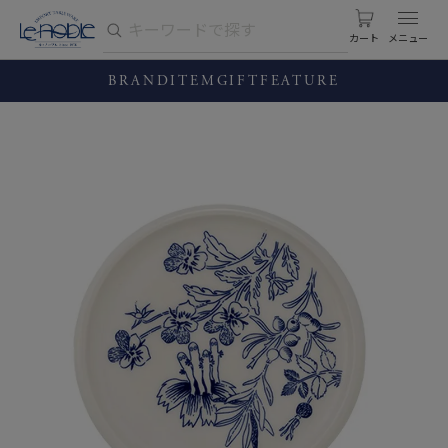
カート
BRAND
ITEM
GIFT
FEATURE