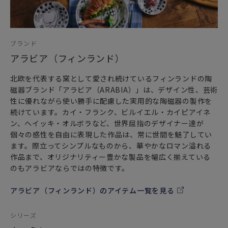
かに。
心を癒やすムーミンたちの食器で、心地いいお食事時間を過
ごしましょう。
ブランド
かわいい形の小皿は
アラビア（フィンランド）
小ぶりな分、収納スペースも取らず、お手軽に揃えられるこ
とから
北欧を代表する窯として愛され続けているフィンランドの陶
コレクターアイテムとしても最近人気を集めています。
磁器ブランド「アラビア（ARABIA）」は、デザイン性、芸術
お醤油皿やちょっとした副菜だけでなく、もちろん薬味皿と
性に優れながら使い勝手に配慮した実用的な陶磁器の製作を
しても大活躍します。
続けています。カイ・フランク、ビルイエル・カイピアイネ
カラフルなマカロンやクッキーなどのお菓子やおやつを入れ
ン、ヘイッキ・オルボラなど、世界屈指のデザイナー達が
る小皿として使うのもありです。
個々の感性を自由に表現した作品は、常に世間を魅了してい
コーヒーや紅茶に使う砂糖やミルクを置くトレイとしても。
ます。際立ってシンプルなものから、華やかなロマン溢れる
他にも、箸置きやカトラリーレストにする使い方もありま
作品まで、オリジナリティー豊かな製品を幅広く揃えている
す。
のもアラビアならではの特徴です。
豆皿は和食器、洋食器を問わず、様々なジャンルの食器との
アラビア（フィンランド）のアイテム一覧を見る
相性も抜群。
テーブルコーディネートの強い味方です。
ぜひあなただけの自由な発想で使ってみてください。
シリーズ