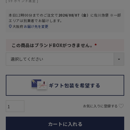
[
59
ポイント進呈 ]
本日
12時00分
までのご注文で
2026/08/07（金）
に
佐川急便 ※一部
エリアは別業者
でお届けします。
大阪府
お届け先を変更
この商品はブランドBOXがつきません。
(
必
須
)
ギフト包装を希望する
お気に入りに登録する
カートに入れる