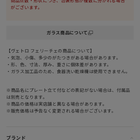
商品点数・形状につき、包装形態が複数に分かれる場合
食卓に並べると料理をひきたててくれる素敵なスパイスに。
がございます。
クリスマスだけでなく、お正月などのハレの日や特別な日の
食卓にも
なぜか和食器としっくりなじみます。
ガラス商品について
飾り皿等インテリアオブジェとしてもお楽しみいただけま
す。
【ヴェトロ フェリーチェの商品について】
普段使いの器としても、おもてなしの器としても
・気泡、小傷、多少のがたつきがある場合があります。
テーブルコーディネートを想像力豊かに楽しめる
・形、色、寸法、厚み、重さに個体差があります。
おしゃれで遊び心溢れるガラス食器です。
・ガラス加工品のため、食器洗い乾燥機は使用できません。
※商品名にプレート立て付などの表記がない場合は、付属品
は別売となります。
※商品の価格は実店舗と異なる場合があります。
※販売価格は予告なく変更される場合がございます。
ブランド