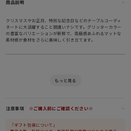
商品説明
クリスマスやお正月、特別な記念日などのテーブルコーディ
ネートに大活躍すること間違いナシです。グリッターカラー
の豊富なバリエーションが新鮮で、高級感あふれるマットな
素材感が食材をさらに美味しく引き立てます。
もっと手軽に、もっとオシャレに。毎日をデザインする ～ 幸
せのガラス ～。
気分に合わせて自由自在。
食卓に笑顔を運ぶ、イタリア語で「幸せのガラス」を意味す
る
「Vetro Felice（ヴェトロ フェリーチェ）」。
注意事項
※ご購入前にご確認ください※
テーブルに少しのアクセントを加えて
「気軽に」「可愛く」コーディネートができる優れもの。
少し個性が強い派手なキラキララメの入ったグリッターカラ
「ギフト包装について」
ーでも