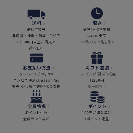
送料
配送
送料770円
通常1～3営業日
北海道・沖縄・離島1,320円
以内の出荷
22,000円以上ご購入で
※お取り寄せ品を除く
送料無料
お支払い方法
ギフト包装
クレジット/PayPay
ラッピング(熨斗)/紙袋
コンビニ決済/AmazonPay
各220円
楽天ペイ/銀行振込/代金引換
※一部除く
会員特典
ポイント
ポイント付与
100円ご購入毎に
会員ランクなど
1ポイント進呈