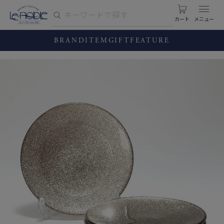
カート
BRAND
ITEM
GIFT
FEATURE