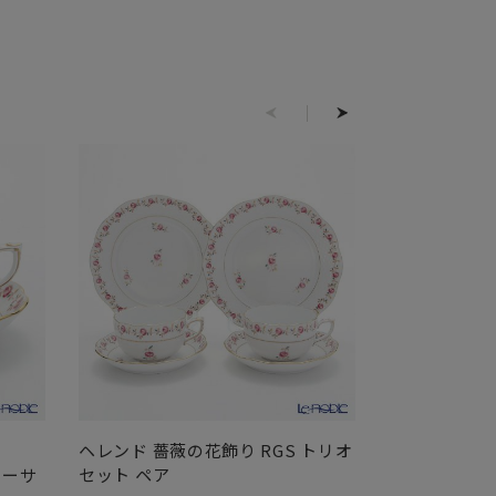
ヘレンド 薔薇の花飾り RGS トリオ
ヘレンド 薔薇
ソーサ
セット ペア
00711-0-