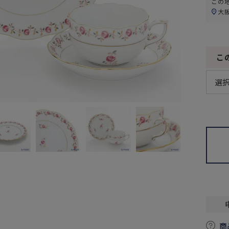
この
大
こ
商