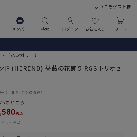
ようこそゲスト様
メンバー
検索
ログイン
お気に入り
カート
ンド（ハンガリー）
ンド (HEREND) 薔薇の花飾り RGS トリオセ
号
HEST00000091
のところ
75
,580
税込
ポイント進呈 ]