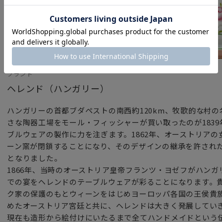
ブランド
ヘレンド（ハンガリー）
ハンガリーの首都ブダペストの南西約120km、牧歌的な村
さな陶器工場をモール・フィッシャーが買い取ったのが183
ブルウェアの製作に力を注ぎます。1862年、オーストリア
ーン窯が閉鎖することになり、そのデザインの継承を許され
となりました。
1866年、当時のオーストリア皇帝フランツ・ヨゼフがハン
での宴をヘレンドのテーブルウェアが彩ることになります。
ク家の保護のもとウィーンをはじめヨーロッパ各国の王侯貴
めたオーストリア宮廷と共に、ヘレンドは大きく発展してい
現在も造形から絵付けにいたるまで全てハンドメイドという