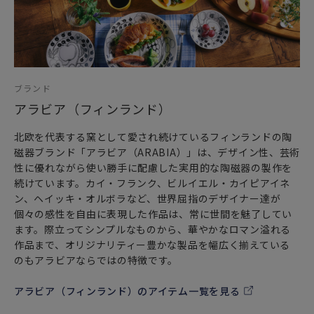
な方へ
特別な記念日に心を込めた上品な贈り物、お祝いのギフトや
プレゼントだけでなく
頑張った自分へのご褒美としても最適です。
「ご使用上の注意」
ブランド
電子レンジ・オーブン・食器洗い乾燥機・フリーザーでの使
アラビア（フィンランド）
用OKです。（直火にはご使用いただけません。）
北欧を代表する窯として愛され続けているフィンランドの陶
フィンランド、スウェーデン、ノルウェー、デンマークな
磁器ブランド「アラビア（ARABIA）」は、デザイン性、芸術
ど、北欧（北部ヨーロッパ）で広くみられる北欧雑貨を中心
性に優れながら使い勝手に配慮した実用的な陶磁器の製作を
とした北欧家具や北欧食器達。フィンランドの大自然で育ま
続けています。カイ・フランク、ビルイエル・カイピアイネ
れ、またフィンランド最大の窯である“アラビア
ン、ヘイッキ・オルボラなど、世界屈指のデザイナー達が
（ARABIA）”社のテーブルウェア“北欧食器”は、言わずと知
個々の感性を自由に表現した作品は、常に世間を魅了してい
れた北欧インテリアの必須アイテムです。
ます。際立ってシンプルなものから、華やかなロマン溢れる
作品まで、オリジナリティー豊かな製品を幅広く揃えている
のもアラビアならではの特徴です。
アラビア（フィンランド）のアイテム一覧を見る