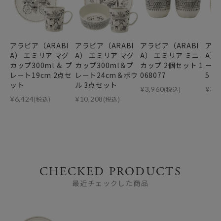
アラビア（ARABI
アラビア（ARABI
アラビア（ARABI
アラ
A） エミリア マグ
A） エミリア マグ
A） エミリア ミニ
A）
カップ300ml ＆ プ
カップ300ml＆プ
カップ 2個セット 1
ート 
レート19cm 2点セ
レート24cm＆ボウ
068077
5
ット
ル 3点セット
¥
3,960
(税込)
¥
3,
¥
6,424
(税込)
¥
10,208
(税込)
CHECKED PRODUCTS
最近チェックした商品