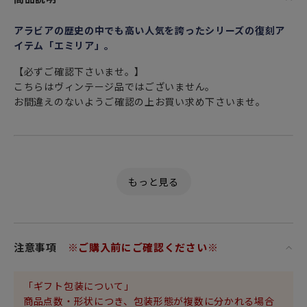
アラビアの歴史の中でも高い人気を誇ったシリーズの復刻ア
イテム「エミリア」。
【必ずご確認下さいませ。】
こちらはヴィンテージ品ではございません。
お間違えのないようご確認の上お買い求め下さいませ。
「セット内容」
・マグカップ 400ml×1
（口径10.8×横幅13.5×高さ7.2cm）
・プレート 24cm×1
（直径24×高さ2.7cm）
注意事項
※ご購入前にご確認ください※
ARABIA アラビアより創立150周年を記念して名作「エミリ
ア」が
モダンに蘇ります。
「ギフト包装について」
商品点数・形状につき、包装形態が複数に分かれる場合