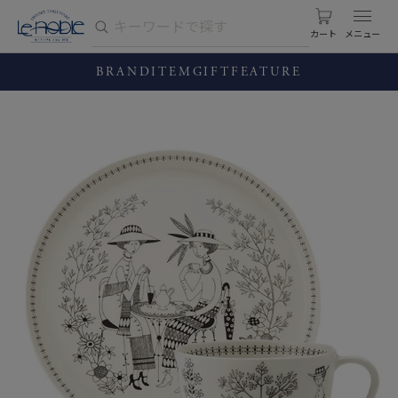
カート
BRAND
ITEM
GIFT
FEATURE