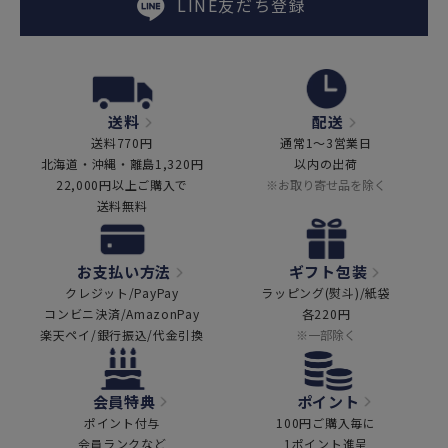
LINE友だち登録
送料
配送
送料770円
通常1～3営業日
北海道・沖縄・離島1,320円
以内の出荷
22,000円以上ご購入で
※お取り寄せ品を除く
送料無料
お支払い方法
ギフト包装
クレジット/PayPay
ラッピング(熨斗)/紙袋
コンビニ決済/AmazonPay
各220円
楽天ペイ/銀行振込/代金引換
※一部除く
会員特典
ポイント
ポイント付与
100円ご購入毎に
会員ランクなど
1ポイント進呈