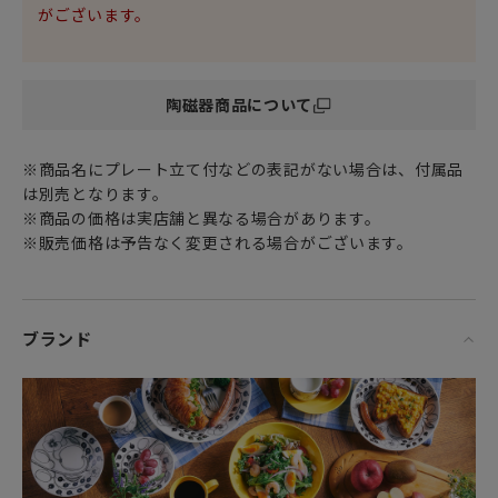
どこか懐かしくおとぎ話のように美しいひとときがデザイン
がございます。
されたエミリアは
手に取る人の気持ちも幸せにしてくれます。
陶磁器商品について
プレート24cmは、使い勝手の良いサイズで食卓を華やかに演
出します。
※商品名にプレート立て付などの表記がない場合は、付属品
スープカップにもちょうど良いサイズ感のマグカップ
は別売となります。
400ml。
※商品の価格は実店舗と異なる場合があります。
具沢山のスープやフルーツヨーグルト
※販売価格は予告なく変更される場合がございます。
おやつに電子レンジでカップケーキを作ることも。
大きい口径なので洗いやすさ抜群です。
ほっとひと息つく自分だけのティータイムやコーヒータイム
ブランド
に
家族や恋人との団らん、朝食といった食事のシーンなど
北欧グッズでほっこりあたたかみのあるひとときをぜひお過
ごしください。
女性・男性にかかわらず、日頃お世話になっている方、大切