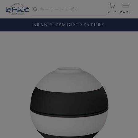
カート
BRAND
ITEM
GIFT
FEATURE