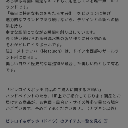
あらゆる場面に最適なギフトもご用意している唯一無二のブ
ライフスタイルブランド「 Villeroy＆Boch ビレロイ＆ボッ
ランドです。
ホ 」から、大切な時をともに過ごす洗練されたアイテムをお
「毎日に特別なものをもたらす芸術」をビジョンに掲げ
届けします。
魅力的なブランドであり続けながら、デザインと革新への情
熱を持ち
幸せな空間とつながる瞬間を創り出しています。
長く使い続けられる最高水準の製品作りに日々努める
それがビレロイ＆ボッホです。
注1：メトラッハ（Mettlach）は、ドイツ南西部のザールラ
ント州にある町。
美しい自然と歴史的な建造物が融合した美しい街として有名
です。
「ビレロイ＆ボッホ 商品のご購入に関するお願い」
ハンドペイントのため、HP上でご紹介しております商品とお
届けする商品が、お色目・風合い・サイズ等多少異なる場合
がございます。予めご了承くださいませ。（ナプキン以外）
ビレロイ＆ボッホ（ドイツ）のアイテム一覧を見る