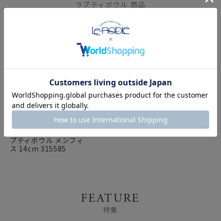
ラプティボウル 商品
ビレロイ＆ボッホ
（Villeroy＆Boch） ラ
プティボウル メンフィ
ス 14cm 315585
FEATURE
特集