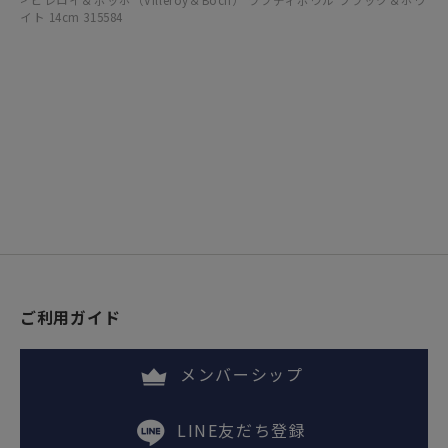
ビレロイ＆ボッホ（Villeroy＆Boch） ラプティボウル ブラック＆ホワ
イト 14cm 315584
ご利用ガイド
メンバーシップ
LINE友だち登録