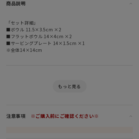
商品説明
「セット詳細」
■ボウル 11.5×3.5cm ×2
■フラットボウル 14×4cm ×2
■サービングプレート 14×1.5cm ×1
※全体14×14cm
日本の食卓にもインテリアにもエレガントに溶け込む特別な
逸品。
ラボウルは、ビレロイ＆ボッホ の DNA に深く根ざしたアイ
コンであり
ブランドの強みでもある技術力と象徴的なデザインが融合し
注意事項
※ご購入前にご確認ください※
ています。
ベストセラーであるラボウルの小型バージョンとして発表さ
れたラプティボウル。