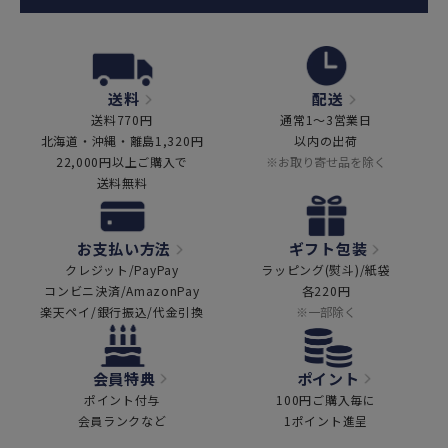
送料
配送
送料770円
通常1～3営業日
北海道・沖縄・離島1,320円
以内の出荷
22,000円以上ご購入で
※お取り寄せ品を除く
送料無料
お支払い方法
ギフト包装
クレジット/PayPay
ラッピング(熨斗)/紙袋
コンビニ決済/AmazonPay
各220円
楽天ペイ/銀行振込/代金引換
※一部除く
会員特典
ポイント
ポイント付与
100円ご購入毎に
会員ランクなど
1ポイント進呈