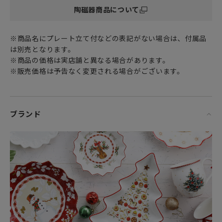
ダイニングとインテリア デザインを組み合わせた ラボウルの
陶磁器商品について
対極として
小型のラプティボウルは軽めの食事とインテリア デザインを
組み合わせており
※商品名にプレート立て付などの表記がない場合は、付属品
日本の家庭に取り入れやすい逸品です。
は別売となります。
※商品の価格は実店舗と異なる場合があります。
ラプティボウルのブラック＆ホワイト は
※販売価格は予告なく変更される場合がございます。
素晴らしいコレクターズアイテムであるだけでなく
さまざまな機会に上質なセンスのギフトを探している方にと
っても完璧な選択です。
この洗練された作品は、機能性と象徴的なデザインを組み合
ブランド
わせ
食卓で目を引くだけでなく、スタイリッシュな装飾の絶対的
なハイライトになります。
球体は4つのボウル とセンタープレートを含む 5ピースで構成
され
ドイツの高品質の硬質陶器で作られています。
時代を超越した優雅さと一流の品質を体現する、それがラプ
ティボウルです。