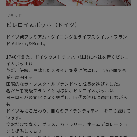
※ラボウルコレクションは、2024年レッドドット賞を受賞し
ています。
ブランド
※ラプティボウル メンフィスは、2025年レッドドット賞も受
ビレロイ＆ボッホ（ドイツ）
賞しています。
※Red Dot Award レッドドット賞は、ドイツの「Design
ドイツ発プレミアム・ダイニング＆ライフスタイル・ブラン
Zentrum Nordrhein Westfalen ノルトライン・ヴェストフ
ド Villeroy&Boch。
ァーレン・デザインセンター」が主催する世界最大級のデザ
イン賞。過去2年以内に製品化されたデザインを対象とし、デ
1748年創業、ドイツのメトラッハ（注1)に本社を置くビレロ
ザインの革新性、機能性、人間工学、エコロジー、耐久性な
イ＆ボッホは
ど9つの基準から審査されます。1954年に設立され、優れた
革新、伝統、卓越したスタイルを常に体現し、125か国で事
デザインの製品やコンセプトを毎年選定・表彰しています。
業を展開する
国際的なライフスタイルブランドへと成長を遂げました。
女性・男性にかかわらず、日頃お世話になっている方、大切
名だたる高級ブランドと同様に、ビレロイ＆ボッホは
な方へ
ヨーロッパの文化に深く根ざし、時代の流れに適応しながら
特別な記念日に心を込めた上品な贈り物、お祝いのギフトや
も
プレゼントとしてだけでなく
ドイツ製にこだわり、自らのアイデンティティーを守り続けて
頑張った自分へのご褒美としても最適です。
います。
食器だけでなく、グラス、カトラリー、ホームデコレーショ
1748年創業の伝統と品質に、自由な発想のデザインが融合。
ンも提供しており
ヨーロッパを代表するドイツに本社を置くラグジュアリーな