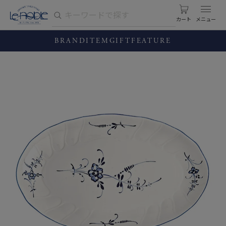
カート
BRAND
ITEM
GIFT
FEATURE