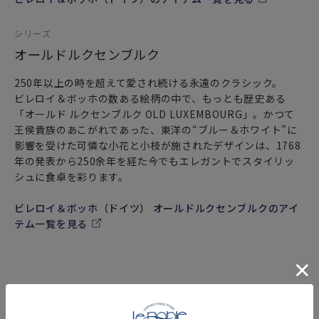
シリーズ
オールドルクセンブルク
250年以上の時を超えて愛され続ける永遠のクラシック。
ビレロイ＆ボッホの数ある絵柄の中で、もっとも歴史ある
「オールド ルクセンブルク OLD LUXEMBOURG」。かつて
王侯貴族のあこがれであった、東洋の“ブルー＆ホワイト”に
影響を受けた可憐な小花と小枝が施されたデザインは、1768
年の発表から250余年を経た今でもエレガントでスタイリッ
シュに食卓を彩ります。
ビレロイ＆ボッホ（ドイツ） オールドルクセンブルクのアイ
テム一覧を見る