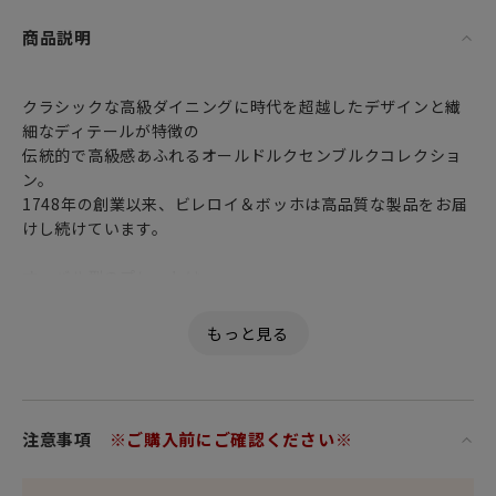
商品説明
クラシックな高級ダイニングに時代を超越したデザインと繊
細なディテールが特徴の
伝統的で高級感あふれるオールドルクセンブルクコレクショ
ン。
1748年の創業以来、ビレロイ＆ボッホは高品質な製品をお届
けし続けています。
オーバル型のプレートは
野菜、お魚やお肉料理、サラダなど、日本の食卓で活躍して
くれる最適なフォルムです。
高品質のプレミアムな硬質陶器製。
食器洗浄機と電子レンジにも対応しています。
注意事項
※ご購入前にご確認ください※
大切な人への心に届く贈り物として。
女性・男性にかかわらず、日頃お世話になっている方、大切
な方へ