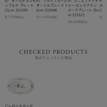
h） オールドルクセ
h） プティフルール
h）マニュファクチ
h）
ンブルク プレート
オーバルプレート 2
ャー ロックブラン
ガ 
21cm 315599
4cm 315608
クーププレート 25c
315
m 315522
¥
7,700
(税込)
¥
11,000
(税込)
¥
6,
¥
6,600
(税込)
CHECKED PRODUCTS
最近チェックした商品
ビレロイ＆ボッホ