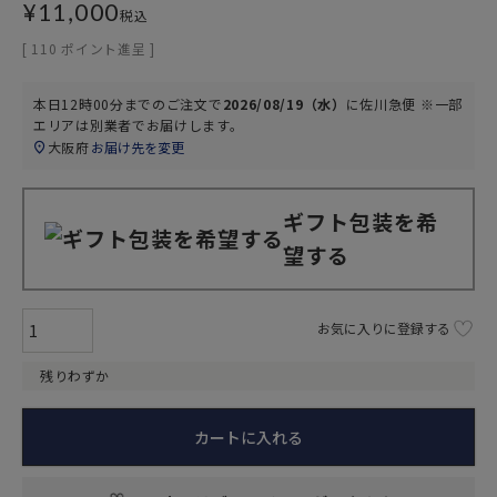
¥
11,000
税込
[
110
ポイント進呈 ]
本日
12時00分
までのご注文で
2026/08/19（水）
に
佐川急便 ※一部
エリアは別業者
でお届けします。
大阪府
お届け先を変更
ギフト包装を希
望する
お気に入りに登録する
残りわずか
カートに入れる