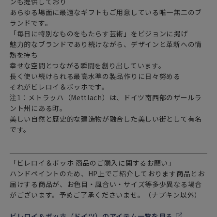
ンも提供しており
あらゆる場面に最適なギフトもご用意している唯一無二のブ
ランドです。
「毎日に特別なものをもたらす芸術」をビジョンに掲げ
魅力的なブランドであり続けながら、デザインと革新への情
熱を持ち
幸せな空間とつながる瞬間を創り出しています。
長く使い続けられる最高水準の製品作りに日々努める
それがビレロイ＆ボッホです。
注1：メトラッハ（Mettlach）は、ドイツ南西部のザールラ
ント州にある町。
美しい自然と歴史的な建造物が融合した美しい街として有名
です。
「ビレロイ＆ボッホ 商品のご購入に関するお願い」
ハンドペイントのため、HP上でご紹介しております商品とお
届けする商品が、お色目・風合い・サイズ等多少異なる場合
がございます。予めご了承くださいませ。（ナプキン以外）
ビレロイ＆ボッホ（ドイツ）のアイテム一覧を見る