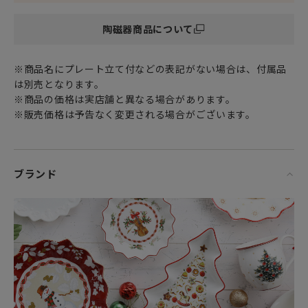
特別な記念日に心を込めた上品な贈り物、お祝いのギフトや
陶磁器商品について
プレゼントとしてだけでなく
頑張った自分へのご褒美としても最適です。
※商品名にプレート立て付などの表記がない場合は、付属品
1748年創業の伝統と品質に、自由な発想のデザインが融合。
は別売となります。
ヨーロッパを代表するドイツに本社を置くラグジュアリーな
※商品の価格は実店舗と異なる場合があります。
ライフスタイルブランド「 Villeroy＆Boch ビレロイ＆ボッ
※販売価格は予告なく変更される場合がございます。
ホ 」から、大切な時をともに過ごす洗練されたアイテムをお
届けします。
ブランド