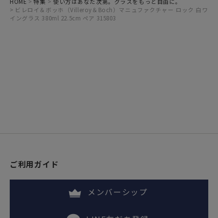
HOME
特集
使い方はあなた次第。グラスをもっと自由に。
ビレロイ＆ボッホ（Villeroy＆Boch）マニュファクチャー ロック 白ワ
イングラス 380ml 22.5cm ペア 315803
ご利用ガイド
メンバーシップ