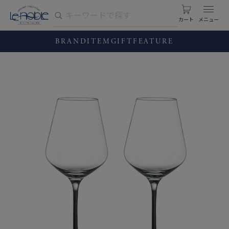
カート
BRAND
ITEM
GIFT
FEATURE