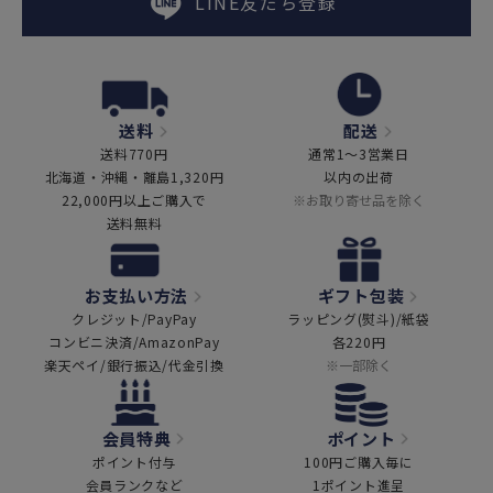
LINE友だち登録
送料
配送
送料770円
通常1～3営業日
北海道・沖縄・離島1,320円
以内の出荷
22,000円以上ご購入で
※お取り寄せ品を除く
送料無料
お支払い方法
ギフト包装
クレジット/PayPay
ラッピング(熨斗)/紙袋
コンビニ決済/AmazonPay
各220円
楽天ペイ/銀行振込/代金引換
※一部除く
会員特典
ポイント
ポイント付与
100円ご購入毎に
会員ランクなど
1ポイント進呈