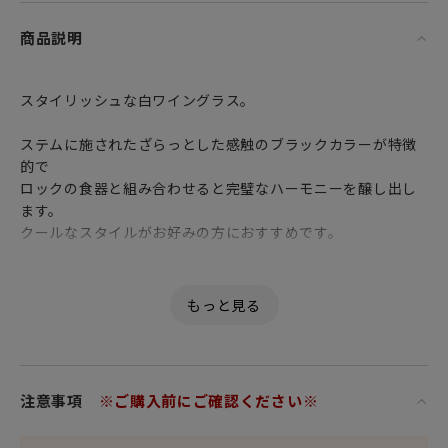
商品説明
スタイリッシュな白ワイングラス。
ステムに施されたざらっとした感触のブラックカラーが特徴
的で
ロックの食器と組み合わせると完璧なハーモニーを醸し出し
ます。
クールなスタイルがお好みの方におすすめです。
容量380mlのこのグラスは、白ワインはもちろんのこと
デイリーでいただく軽めの赤ワインにもおすすめで
汎用性が広いのが嬉しいポイントです。
このグラスをセッティングするだけで
テーブルをクールでスタイリッシュに演出が出来ます。
注意事項
※ご購入前にご確認ください※
女性・男性にかかわらず、日頃お世話になっている方、大切
な方へ