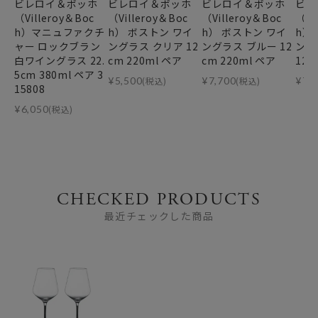
ビレロイ＆ボッホ
ビレロイ＆ボッホ
ビレロイ＆ボッホ
ビレ
（Villeroy＆Boc
（Villeroy＆Boc
（Villeroy＆Boc
（Vi
h）マニュファクチ
h） ボストン ワイ
h） ボストン ワイ
h）
ャー ロックブラン
ングラス クリア 12
ングラス ブルー 12
ング
白ワイングラス 22.
cm 220ml ペア
cm 220ml ペア
12c
5cm 380ml ペア 3
¥
5,500
(税込)
¥
7,700
(税込)
¥
7,
15808
¥
6,050
(税込)
CHECKED PRODUCTS
最近チェックした商品