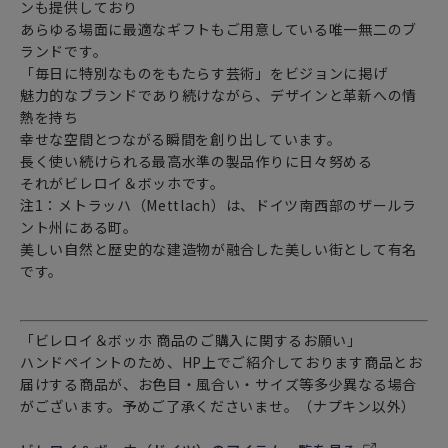
ンも提供しており
あらゆる場面に最適なギフトもご用意している唯一無二のブ
ランドです。
「毎日に特別なものをもたらす芸術」をビジョンに掲げ
魅力的なブランドであり続けながら、デザインと革新への情
熱を持ち
幸せな空間とつながる瞬間を創り出しています。
長く使い続けられる最高水準の製品作りに日々努める
それがビレロイ＆ボッホです。
注1：メトラッハ（Mettlach）は、ドイツ南西部のザールラ
ント州にある町。
美しい自然と歴史的な建造物が融合した美しい街として有名
です。
「ビレロイ＆ボッホ 商品のご購入に関するお願い」
ハンドペイントのため、HP上でご紹介しております商品とお
届けする商品が、お色目・風合い・サイズ等多少異なる場合
がございます。予めご了承くださいませ。（ナプキン以外）