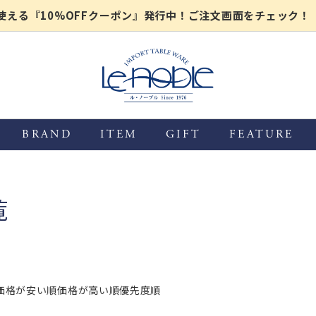
上で使える『10%OFFクーポン』発行中！ご注文画面をチェック！
BRAND
ITEM
GIFT
FEATURE
覧
価格が安い順
価格が高い順
優先度順