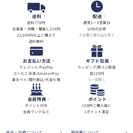
送料
配送
送料770円
通常1～3営業日
北海道・沖縄・離島1,320円
以内の出荷
22,000円以上ご購入で
※お取り寄せ品を除く
送料無料
お支払い方法
ギフト包装
クレジット/PayPay
ラッピング(熨斗)/紙袋
コンビニ決済/AmazonPay
各220円
楽天ペイ/銀行振込/代金引換
※一部除く
会員特典
ポイント
ポイント付与
100円ご購入毎に
会員ランクなど
1ポイント進呈
返品・交換について
領収書について