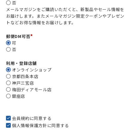
ランクダウンについて
必
否
須
メールマガジンをご購読いただくと、新製品やセール情報を
初回購入日から12か月後＋5日目に判定されます。
)
お届けします。またメールマガジン限定クーポンやプレゼン
以降、1年毎に前年度の累積購入金額に応じて判定されま
トなどお得な情報をお届けします。
す。
※実際にはランクアップと並行して行われます。
郵便DM可否
■初年度に合計5万円を購入し、翌年度に合計7千円購入
(
可
した場合
必
否
須
)
利用・登録店舗
オンラインショップ
京都四条本店
神戸三宮店
梅田ディアモール店
銀座店
■初年度に合計5万円を購入し、翌年度に合計8万円購入した場合
会員規約
に同意する
個人情報保護方針
に同意する