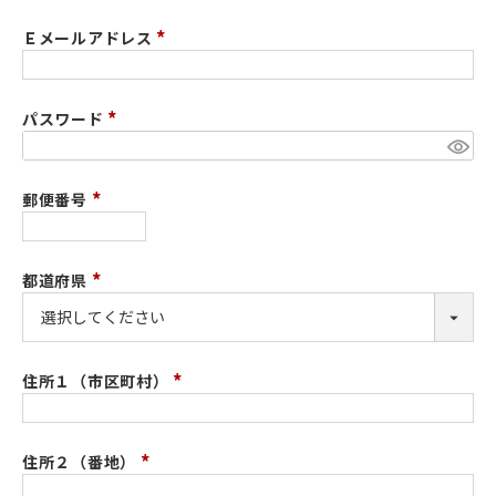
必
須
Ｅメールアドレス
)
(
必
須
パスワード
)
(
必
須
郵便番号
)
(
必
須
都道府県
)
(
会員ランクに応じて、各種特典をご用意しています。 ラ
必
ンク判定は累積購入金額に応じて、アップ・ダウンがご
須
ざいます。
)
住所１（市区町村）
(
必
須
住所２（番地）
)
(