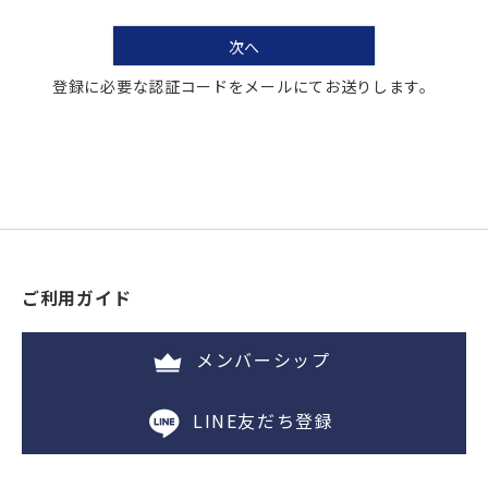
次へ
※ 2025/11の会員情報移行の対象者様においては、
その後1年間ご注文のない場合は「ネイビーランク」と
登録に必要な認証コードをメールにてお送りします。
なります。
※一般利用ではないお客様は、当社の判断にて対象外ラ
ンクとさせていただきます。
※法人会員様について：実店舗でご登録いただいた法人
会員様・過去に法人会員として
登録しているお客様は、上記特典の対象外となる「対
象外ランク」が適応されます。
ご利用ガイド
メンバーシップ
LINE友だち登録