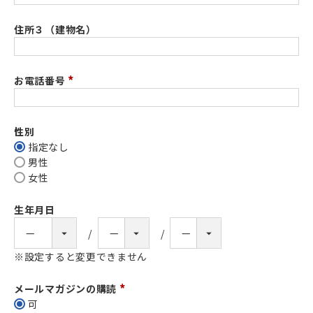
累積購入金額とは
必
須
住所３（建物名）
初回購入日を基準に12ヶ月間のご購入金額の合計です。
)
ランクアップについて
お電話番号
初回購入日から1か月後＋5日目を基準日として、毎月判
(
定。
必
その時点の累積金額が条件を達成すれば、随時ランクア
須
性別
ップします。
※ 判定の対象となる累積購入金額は12ヶ月ごとにリ
)
指定なし
セットされます。
男性
※実際にはランクダウンと並行して行われます。
女性
■4/10に初回で2万円購入、10/22に3万円を購入した場合
生年月日
※設定すると変更できません
メールマガジンの購読
(
可