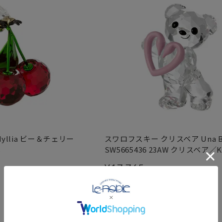
yllia ビー＆チェリー
スワロフスキー クリスベア Una B
S
SW5665436 23AW クリスベア／Kr
¥
17,765
税込