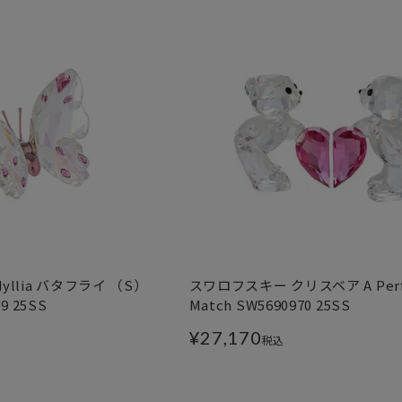
yllia バタフライ （S）
スワロフスキー クリスベア A Perf
9 25SS
Match SW5690970 25SS
¥
27,170
税込