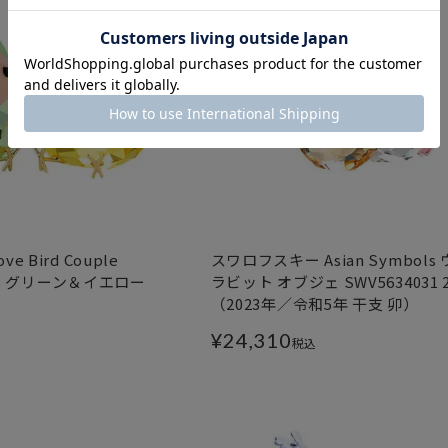
 Bird Couple
スワロフスキー Asian Symbols
3SS グリーン＆イエロー
ラビット オブジェ SWV5634031 
（2023年／令和5年 干支 卯）
¥
24,310
税込