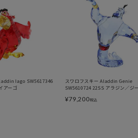
din Iago SW5617346
スワロフスキー Aladdin Genie
／イアーゴ
SW5610724 22SS アラジン／
¥
79,200
税込