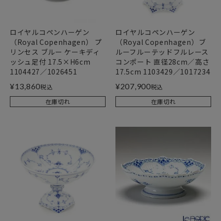
ロイヤルコペンハーゲン
ロイヤルコペンハーゲン
（Royal Copenhagen） プ
（Royal Copenhagen）ブ
リンセス ブルー ケーキディ
ルーフルーテッドフルレース
ッシュ足付 17.5×H6cm
コンポート 直径28cm／高さ
1104427／1026451
17.5cm 1103429／1017234
¥
13,860
¥
207,900
税込
税込
在庫切れ
在庫切れ