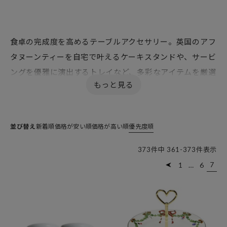
食卓の完成度を高めるテーブルアクセサリー。英国のアフ
タヌーンティーを自宅で叶えるケーキスタンドや、サービ
ングを優雅に演出するトレイなど、多彩なアイテムを厳選
しました。
ナプキンリングやランチョンマット、箸置きといった名
脇役たちは、いつもの食器に添えるだけでコーディネート
並び替え
新着順
価格が安い順
価格が高い順
優先度順
を格上げしてくれます。ブランド食器との相性も抜群なデ
ザインで、おもてなしの席だけでなく、日常のティータイ
373
件中
361
-
373
件表示
ムを贅沢なひとときに変えてくれるはず。
7
1
…
6
実用性と美しさを兼ね備えた小物たちは、センスの光る
ギフトにも最適。細部までこだわり抜いたアイテムで、あ
なただけの理想のテーブルを演出してみませんか？