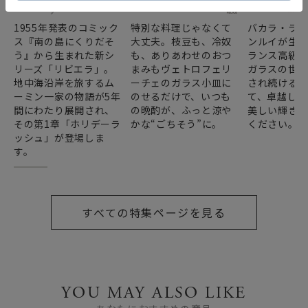
1955年発表のコミック
特別な料理じゃなくて
バカラ・ラ
ス『南の島にくりだそ
大丈夫。枝豆も、冷奴
ンルイが生み
う』から生まれた新シ
も、ありあわせのおつ
ランス高級
リーズ「リビエラ」。
まみもヴェトロフェリ
ガラスの世
地中海沿岸を旅するム
ーチェのガラス小皿に
され続ける
ーミン一家の物語が5年
のせるだけで、いつも
て、卓越した
間にわたり展開され、
の晩酌が、ふっと涼や
美しい輝き
その第1章「ホリデーラ
かな“ごちそう”に。
ください。
ッシュ」が登場しま
す。
すべての特集ページを見る
YOU MAY ALSO LIKE