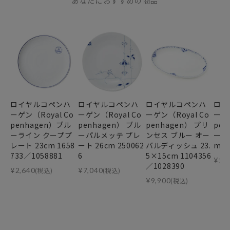
あなたにおすすめの商品
ロイヤルコペンハ
ロイヤルコペンハ
ロイヤルコペンハ
ロイ
ーゲン（Royal Co
ーゲン（Royal Co
ーゲン（Royal Co
ーゲン
penhagen）ブル
penhagen） ブル
penhagen） プリ
pen
ーライン クーププ
ーパルメッテ プレ
ンセス ブルー オー
ーフ
レート 23cm 1658
ート 26cm 250062
バルディッシュ 23.
m 1
733／1058881
6
5×15cm 1104356
¥
14
／1028390
¥
2,640
(税込)
¥
7,040
(税込)
¥
9,900
(税込)