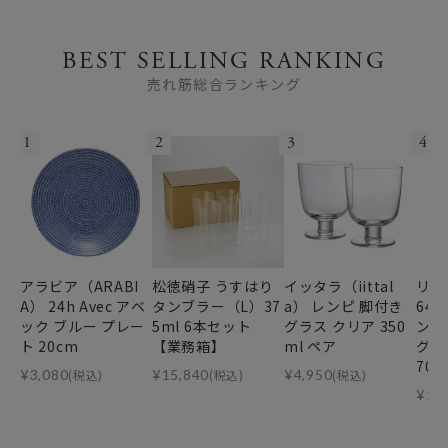
BEST SELLING RANKING
売れ筋総合ランキング
1
2
3
4
アラビア（ARABI
松徳硝子 うすはり
イッタラ（iittal
リー
A） 24h Avec アベ
タンブラー（L）37
a） レンピ 脚付き
64
ック ブルー プレー
5ml 6本セット
グラス クリア 350
ンデ
ト 20cm
【業務箱】
ml ペア
グ・
70m
¥
3,080
(税込)
¥
15,840
(税込)
¥
4,950
(税込)
¥
11