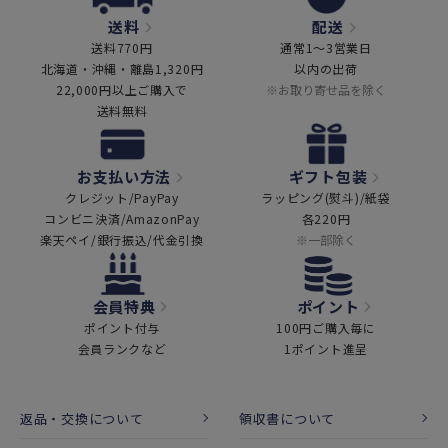
送料
配送
送料770円
通常1～3営業日
北海道・沖縄・離島1,320円
以内の出荷
22,000円以上ご購入で
※お取り寄せ品を除く
送料無料
お支払い方法
ギフト包装
クレジット/PayPay
ラッピング(熨斗)/紙袋
コンビニ決済/AmazonPay
各220円
楽天ペイ/銀行振込/代金引換
※一部除く
会員特典
ポイント
ポイント付与
100円ご購入毎に
会員ランクなど
1ポイント進呈
返品・交換について
領収書について