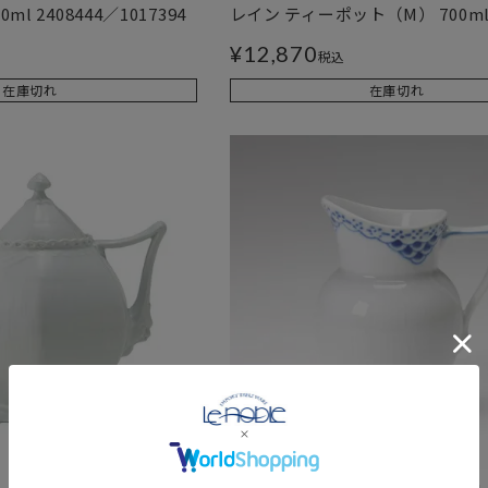
ml 2408444／1017394
レイン ティーポット（M） 700ml 2
¥
12,870
税込
在庫切れ
在庫切れ