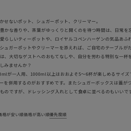
かせないポット、シュガーポット、クリーマー。
豊かな香りや、茶葉がゆっくりと開くのを待つ時間は、日常を
愛らしいティーポットや、ロイヤルコペンハーゲンの気品あふ
シュガーポットやクリーマーを添えれば、ご自宅のテーブルが
は、大切なゲストへのおもてなしや、自分を労わる特別な一杯
しみませんか？
500mlが一人用、1000ml以上はおおよそ5～6杯が楽しめる
ーを併用するのがおすすめです。またシュガーボックスは蓋が
ものですが、ドレッシング入れとして食卓に並べるのもいいで
価格が安い順
価格が高い順
優先度順