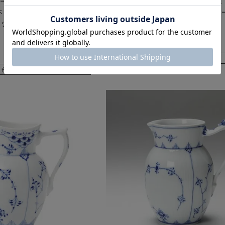
ゲン（Royal
ロイヤルコペンハーゲン（Royal
） ホワイト フルーテッド フ
Copenhagen） プリンセス ブル
 1000ml 1132141／
マー 170ml 1104394／1017260
¥
8,882
税込
在庫切れ
在庫切れ