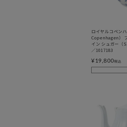
ロイヤルコペンハー
Copenhagen
イン シュガー（S） 8
／1017183
¥
19,800
税込