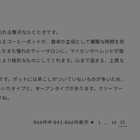
忘れる贅沢なひとときです。
れるコーヒーポットが、食卓の主役として優雅な時間を刻
たちまち憧れのティーサロンに。マイセンやヘレンドが放
をより格別なものにしてくれます。心まで温まる、上質な
サイズです。ポットには茶こしがついていないものが多いため、
ついたタイプと、オープンタイプがあります。クリーマー
すね。
866
件中
841
-
866
件表示
15
1
…
14