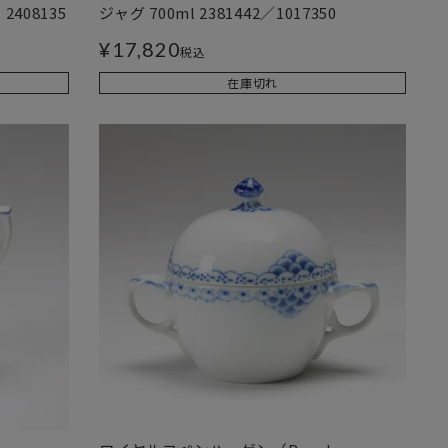
408135
ジャグ 700ml 2381442／1017350
¥
17,820
税込
在庫切れ