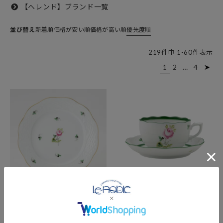
【ヘレンド】ブランド一覧
並び替え
新着順
価格が安い順
価格が高い順
優先度順
219
件中
1
-
60
件表示
1
2
…
4
ヘレンド (HEREND) ウィー
ヘレンド (HEREND) ウィー
ンのバラ シンプル 00517-0-
ンのバラ 00724-0-00／724
00 プレート 19cm
ティーカップ＆ソーサー