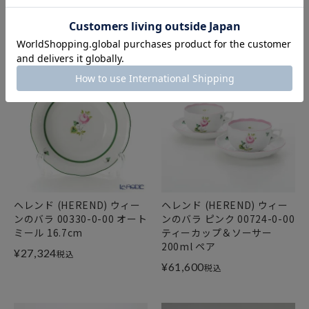
200ml
¥
17,600
税込
¥
22,000
税込
ヘレンド (HEREND) ウィー
ヘレンド (HEREND) ウィー
ンのバラ 00330-0-00 オート
ンのバラ ピンク 00724-0-00
ミール 16.7cm
ティーカップ＆ソーサー
200ml ペア
¥
27,324
税込
¥
61,600
税込