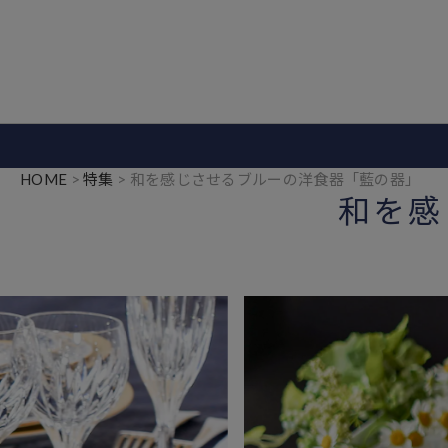
HOME
特集
和を感じさせるブルーの洋食器「藍の器」
和を感