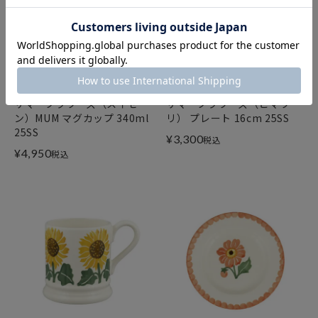
エマ・ブリッジウォーター
エマ・ブリッジウォーター
サマーフラワーズ（スイセ
サマーフラワーズ（ヒマワ
ン）MUM マグカップ 340ml
リ） プレート 16cm 25SS
25SS
¥
3,300
税込
¥
4,950
税込