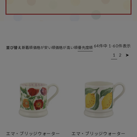
64
件中
1
-
60
件表示
並び替え
新着順
価格が安い順
価格が高い順
優先度順
1
2
エマ・ブリッジウォーター
エマ・ブリッジウォーター