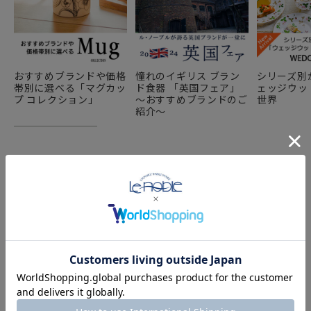
おすすめブランドや価格
憧れのイギリス ブラン
シリーズ別
帯別に選べる「マグカッ
ド食器 「英国フェア」
ェッジウッ
プ コレクション」
～おすすめブランドのご
世界
紹介～
COMPONENT PRODUCTS
このセットの構成商品