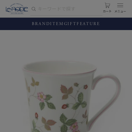
カート
BRAND
ITEM
GIFT
FEATURE