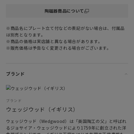
陶磁器商品について
優れた透光性と強度、美しい発色が特徴の
高級食器の代名詞 ファイン ボーン チャイナ（Fine Bone
china）製。
※商品名にプレート立て付などの表記がない場合は、付属品
は別売となります。
アジアンテイストあふれる置物としても
※商品の価格は実店舗と異なる場合があります。
シックなインテリア空間に上質で華やかな雰囲気をプラスし
※販売価格は予告なく変更される場合がございます。
てくれます。
女性・男性にかかわらず、日頃お世話になっている方、大切
な方へ
ブランド
特別な記念日に心を込めた上品な贈り物、お祝いのギフトや
プレゼントとしてだけでなく
頑張った自分へのご褒美としても最適です。
ブランド
彩りが華やかなワンダーラストフォーチュンのお好きなパタ
ウェッジウッド（イギリス）
ーンを組み合わせて
お家時間で旅へ想いを馳せる心豊かなティータイムをぜひお
ウェッジウッド（Wedgwood）は「英国陶工の父」と呼ばれ
過ごしください。
るジョサイア・ウェッジウッドにより1759年に創立された洋