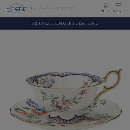
カート
BRAND
ITEM
GIFT
FEATURE