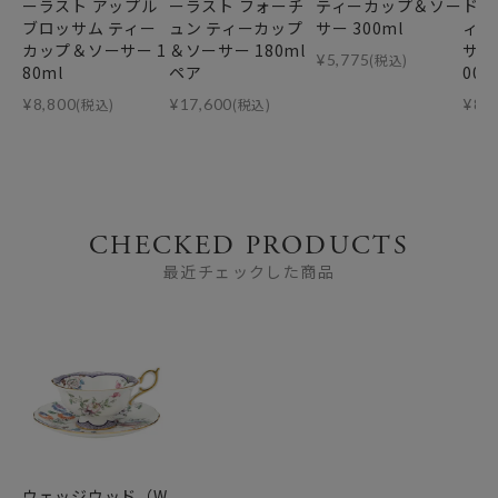
ーラスト アップル
ーラスト フォーチ
ティーカップ＆ソー
ドス
ブロッサム ティー
ュン ティーカップ
サー 300ml
ィー
カップ＆ソーサー 1
＆ソーサー 180ml
サー
¥
5,775
(税込)
80ml
ペア
00m
¥
8,800
(税込)
¥
17,600
(税込)
¥
8,
CHECKED PRODUCTS
最近チェックした商品
ウェッジウッド（W