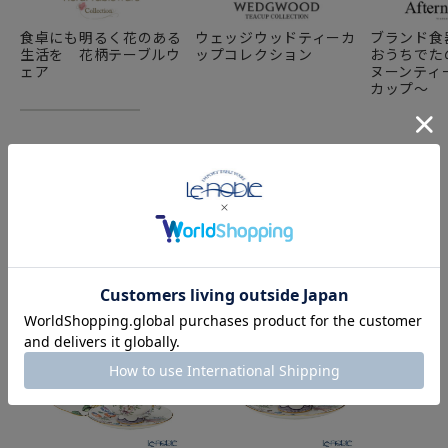
食卓にも明るく花のある
ウェッジウッドティーカ
ブランド食
生活を 花柄テーブルウ
ップコレクション
おうちでた
ェア
ヌーンティー
カップ～
COMPONENT PRODUCTS
このセットの構成商品