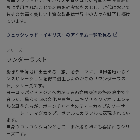
食器ブランドです。イギリス王室をはじめ各国の王侯貴族た
「ご購入に関するお願い」
ちに愛用されたことで名声を確実なものとし、現代において
箱の形状の都合上、熨斗包装をお承りすることはできませ
もその気高く美しい上質な製品は世界中の人々を魅了し続け
ん。
ています。
入荷時期により箱のお色目（濃淡）が異なります。予めご了
承くださいませ。
ウェッジウッド（イギリス）のアイテム一覧を見る
シリーズ
ワンダーラスト
驚きや新鮮さに出会える「旅」をテーマに、世界各地からイ
ンスピレーションを得て誕生したのがこの「ワンダーラス
ト」シリーズです。
ヨーロッパからアジアへ向かう東西文明交流の旅の途中で出
会った、異なる国の文化や景色、エキゾチックでオリエンタ
ルな草花たちが、ボーンチャイナのティーカップ＆ソーサ
ー、トレイ、マグカップ、ボウルにカラフルに表現されてい
ます。
自身のコレコクションとして、また贈り物にも喜ばれるシリ
ーズです。