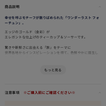
商品説明
幸せを呼ぶモチーフが散りばめられた「ワンダーラスト フォ
ーチュン」。
エッジのゴールド（金彩）が
エレガントな仕上げのティーカップ＆ソーサーです。
驚きや新鮮さに出会える「旅」をテーマに
世界各地からインスピレーションを得て、色鮮やかに誕生し
た「ワンダーラスト」。
人気の「ワンダーラスト」シリーズより
漆黒の闇夜のような藍色に浮き上がる、豊かな配色の花々と
鶴のモチーフが印象的な
「ミッドナイトクレーン」の柄を白地の爽やかな色調にアレ
ンジした
「ワンダーラスト フォーチュン（幸運）」が豊富なラインナ
注意事項
※ご購入前にご確認ください※
ップで登場です。
アイテムにより鶴のモチーフがデザインされていない場合も
ございます。