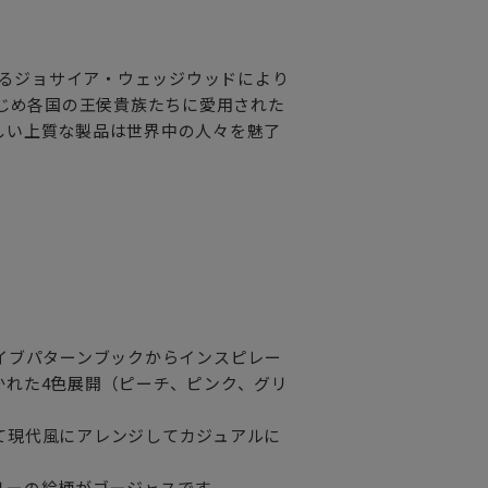
れるジョサイア・ウェッジウッドにより
はじめ各国の王侯貴族たちに愛用された
しい上質な製品は世界中の人々を魅了
イブパターンブックからインスピレー
かれた4色展開（ピーチ、ピンク、グリ
て現代風にアレンジしてカジュアルに
リーの絵柄がゴージャスです。