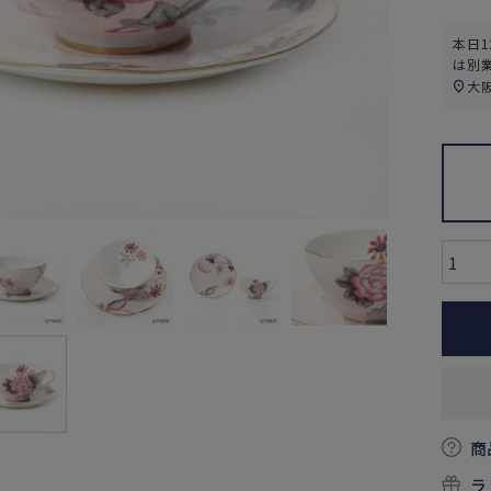
本日
1
は別
大
商
ラ