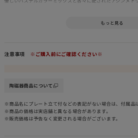
優しいパステルカラーミックスと各々に配されたアシンメト
「ご購入に関するお願い」
入荷時期により箱のお色目（濃淡）が異なります。予めご了
注意事項
※ご購入前にご確認ください※
陶磁器商品について
※商品名にプレート立て付などの表記がない場合は、付属品
※商品の価格は実店舗と異なる場合があります。
※販売価格は予告なく変更される場合がございます。