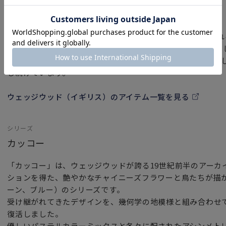
ウェッジウッド（イギリス）
ウェッジウッド（Wedgwood）は「英国陶工の父」と呼ば
1759年に創立された洋食器ブランドです。イギリス王室を
ことで名声を確実なものとし、現代においてもその気高く美
し続けています。
ウェッジウッド（イギリス）のアイテム一覧を見る
シリーズ
カッコー
「カッコー」は、ウェッジウッドが誇る19世紀前半のアーカ
ションを得た、艶やかなチャイニーズフラワーと鳥たちが描
ーン、ブルー）のシリーズです。
受け継がれてきたデザインを、幾何学の地模様と組み合わせ
復活しました。
優しいパステルカラーミックスと各々に配されたアシンメト