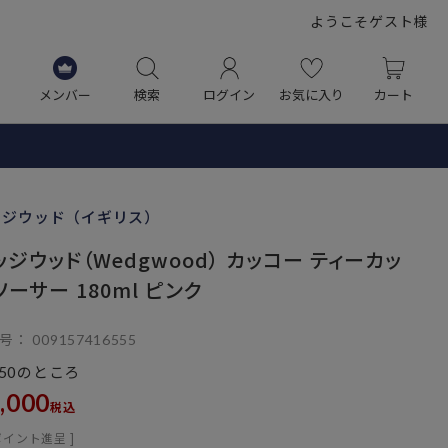
ようこそゲスト様
メンバー
検索
ログイン
お気に入り
カート
ッジウッド（イギリス）
ッジウッド（Wedgwood） カッコー ティーカッ
ソーサー 180ml ピンク
号
009157416555
のところ
50
,000
税込
ポイント進呈 ]