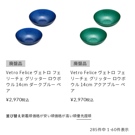
廃盤品
廃盤品
Vetro Felice ヴェトロ フェ
Vetro Felice ヴェトロ フェ
リーチェ グリッター ロウボ
リーチェ グリッター ロウボ
ウル 14cm ダークブルー ペ
ウル 14cm アクアブルー ペ
ア
ア
¥
2,970
¥
2,970
税込
税込
並び替え
新着順
価格が安い順
価格が高い順
優先度順
285
件中
1
-
60
件表示