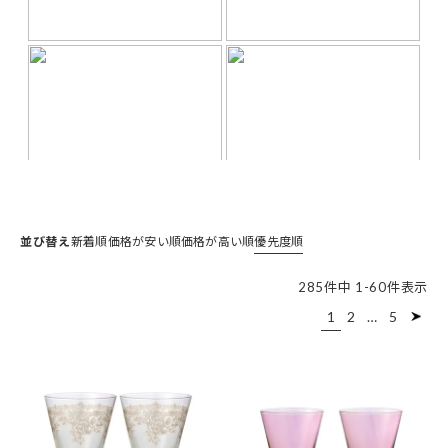
並び替え
新着順
価格が安い順
価格が高い順
優先度順
285
件中
1
-
60
件表示
1
2
…
5