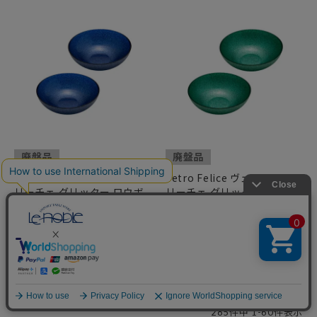
廃盤品
廃盤品
Vetro Felice ヴェトロ フェ
Vetro Felice ヴェトロ フェ
リーチェ グリッター ロウボ
リーチェ グリッター ロウボ
ウル 14cm ダークブルー ペ
ウル 14cm アクアブルー ペ
ア
ア
¥
2,970
¥
2,970
税込
税込
並び替え
新着順
価格が安い順
価格が高い順
優先度順
285
件中
1
-
60
件表示