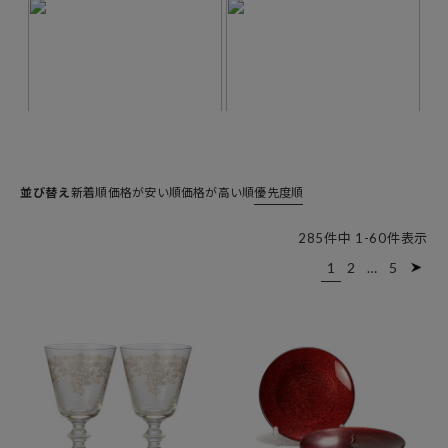
並び替え
新着順
価格が安い順
価格が高い順
優先度順
285
件中
1
-
60
件表示
1
2
…
5