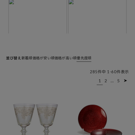
並び替え
新着順
価格が安い順
価格が高い順
優先度順
285
件中
1
-
60
件表示
1
2
…
5