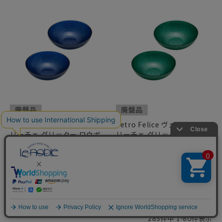
廃盤品
廃盤品
Vetro Felice ヴェトロ フェ
Vetro Felice ヴェトロ フェ
リーチェ グリッター ロウボ
リーチェ グリッター ロウボ
ウル 14cm ダークブルー ペ
ウル 14cm アクアブルー ペ
ア
ア
¥
2,970
¥
2,970
税込
税込
並び替え
新着順
価格が安い順
価格が高い順
優先度順
285
件中
1
-
60
件表示