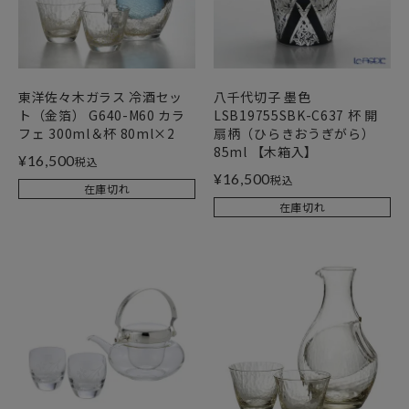
東洋佐々木ガラス 冷酒セッ
八千代切子 墨色
ト（金箔） G640-M60 カラ
LSB19755SBK-C637 杯 開
フェ 300ml＆杯 80ml×2
扇柄（ひらきおうぎがら）
85ml 【木箱入】
¥
16,500
税込
¥
16,500
税込
在庫切れ
在庫切れ