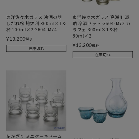
東洋佐々木ガラス 冷酒の器
東洋佐々木ガラス 高瀬川 琥
しだれ桜 地炉利 360ml×1＆
珀 冷酒セット G604-M72 カ
杯 100ml×2 G604-M74
ラフェ 300ml×1＆杯
80ml×2
¥
13,200
税込
¥
13,200
税込
在庫切れ
在庫切れ
花かざり ミニケーキドーム