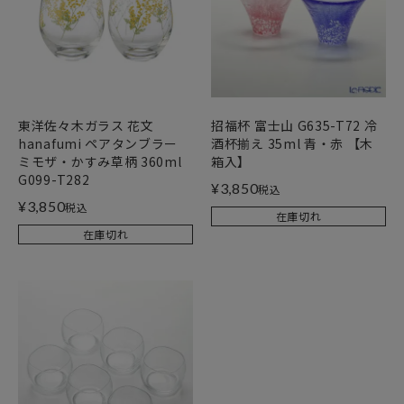
東洋佐々木ガラス 花文
招福杯 富士山 G635-T72 冷
hanafumi ペアタンブラー
酒杯揃え 35ml 青・赤 【木
ミモザ・かすみ草柄 360ml
箱入】
G099-T282
¥
3,850
税込
¥
3,850
税込
在庫切れ
在庫切れ