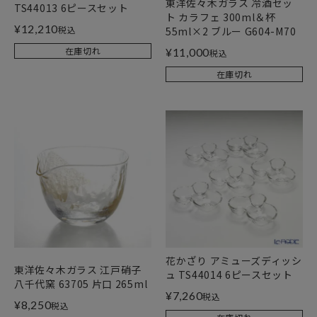
東洋佐々木ガラス 冷酒セッ
TS44013 6ピースセット
ト カラフェ 300ml＆杯
¥
12,210
税込
55ml×2 ブルー G604-M70
在庫切れ
¥
11,000
税込
在庫切れ
花かざり アミューズディッシ
東洋佐々木ガラス 江戸硝子
ュ TS44014 6ピースセット
八千代窯 63705 片口 265ml
¥
7,260
税込
¥
8,250
税込