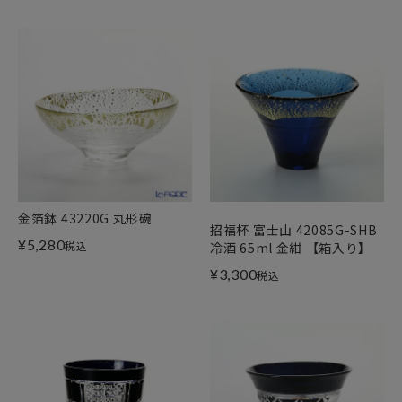
金箔鉢 43220G 丸形碗
招福杯 富士山 42085G-SHB
¥
5,280
税込
冷酒 65ml 金紺 【箱入り】
¥
3,300
税込