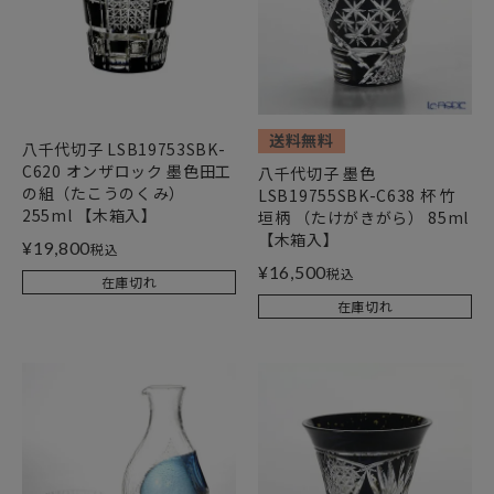
送料無料
八千代切子 LSB19753SBK-
C620 オンザロック 墨色田工
八千代切子 墨色
の組（たこうのくみ）
LSB19755SBK-C638 杯 竹
255ml 【木箱入】
垣柄 （たけがきがら） 85ml
【木箱入】
¥
19,800
税込
¥
16,500
税込
在庫切れ
在庫切れ