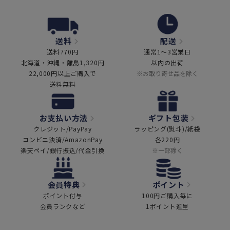
送料
配送
送料770円
通常1～3営業日
北海道・沖縄・離島1,320円
以内の出荷
22,000円以上ご購入で
※お取り寄せ品を除く
送料無料
お支払い方法
ギフト包装
クレジット/PayPay
ラッピング(熨斗)/紙袋
コンビニ決済/AmazonPay
各220円
楽天ペイ/銀行振込/代金引換
※一部除く
会員特典
ポイント
ポイント付与
100円ご購入毎に
会員ランクなど
1ポイント進呈