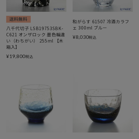
送料無料
和がらす 61507 冷酒カラフ
ェ 300ml ブルー
八千代切子 LSB19753SBK-
C621 オンザロック 墨色輪違
¥
8,030
税込
い（わちがい） 255ml 【木
箱入】
¥
19,800
税込