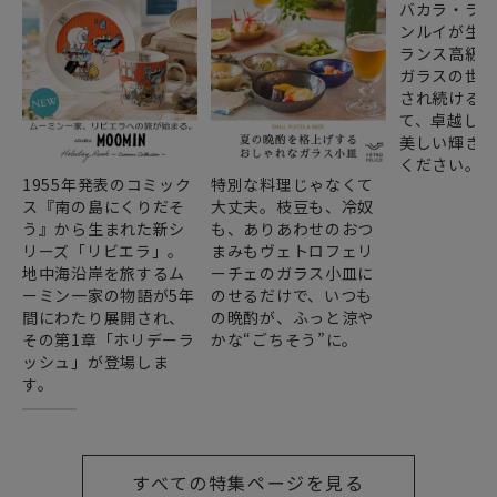
バカラ・ラ
ンルイが生み
ランス高級
ガラスの世
され続ける
て、卓越した
美しい輝き
ください。
1955年発表のコミック
特別な料理じゃなくて
ス『南の島にくりだそ
大丈夫。枝豆も、冷奴
う』から生まれた新シ
も、ありあわせのおつ
リーズ「リビエラ」。
まみもヴェトロフェリ
地中海沿岸を旅するム
ーチェのガラス小皿に
ーミン一家の物語が5年
のせるだけで、いつも
間にわたり展開され、
の晩酌が、ふっと涼や
その第1章「ホリデーラ
かな“ごちそう”に。
ッシュ」が登場しま
す。
すべての特集ページを見る