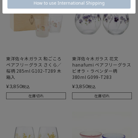
東洋佐々木ガラス 和ごころ
東洋佐々木ガラス 花文
ペアフリーグラス さくら／
hanafumi ペアフリーグラス
桜柄 285ml G102-T289 木
ビオラ・ラベンダー柄
箱入
380ml G099-T283
¥
3,850
¥
3,850
税込
税込
在庫切れ
在庫切れ