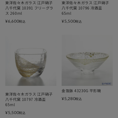
東洋佐々木ガラス 江戸硝子
東洋佐々木ガラス 江戸硝子
八千代窯 10391 フリーグラ
八千代窯 10796 冷酒盃
ス 260ml
65ml
¥
6,600
¥
5,500
税込
税込
金箔鉢 43230G 平形碗
東洋佐々木ガラス 江戸硝子
¥
5,280
税込
八千代窯 10797 冷酒盃
65ml
¥
5,500
税込