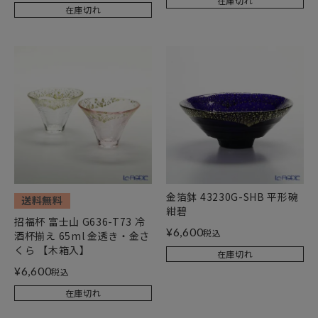
在庫切れ
在庫切れ
金箔鉢 43230G-SHB 平形碗
送料無料
紺碧
招福杯 富士山 G636-T73 冷
¥
6,600
税込
酒杯揃え 65ml 金透き・金さ
くら 【木箱入】
在庫切れ
¥
6,600
税込
在庫切れ