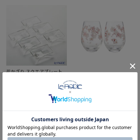
花かざり スクエアプレート
東洋佐々木ガラス 花文
TS44001 6ピースセット
hanafumi ペアタンブラー
¥
5,940
税込
さくら／桜柄 360ml G099-
T302
在庫切れ
¥
3,850
税込
在庫切れ