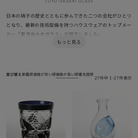
TOYO-SASAKI GLASS
日本の硝子の歴史とともに歩んできた二つの会社がひとつ
となり、最新の技術設備を持つハウスウェアのトップメー
カー「東洋佐々木ガラス」が誕生しました。
代表商品の「八千代切子」は、下総の国・千葉県八千代
市で生まれた伝統的な柄に現代の感覚を取り入れた大胆
で新しい風情の切子グラスです。伝統工芸士の資格を持つ
技術者により丹精込めて作られる「八千代の逸品」認定
並び替え
新着順
価格が安い順
価格が高い順
優先度順
27
件中
1
-
27
件表示
の品です。