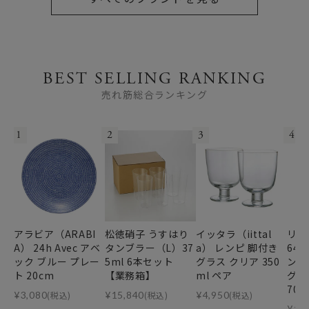
BEST SELLING RANKING
売れ筋総合ランキング
1
2
3
4
アラビア（ARABI
松徳硝子 うすはり
イッタラ（iittal
リー
A） 24h Avec アベ
タンブラー（L）37
a） レンピ 脚付き
64
ック ブルー プレー
5ml 6本セット
グラス クリア 350
ンデ
ト 20cm
【業務箱】
ml ペア
グ・
70m
¥
3,080
(税込)
¥
15,840
(税込)
¥
4,950
(税込)
¥
11